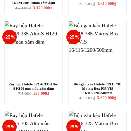
16/92/1200/500mm xám đậm
Giá
Giá
1.650.000
₫
2.200.000
₫
gốc
hiện
Giá
Giá
3.350.000
₫
4.454.000
₫
là:
tại
gốc
hiện
2.200.000₫.
là:
là:
tại
1.650.000₫
4.454.000₫.
là:
3.350.000₫.
-25%
-25%
Ray hộp Hafele 552.49.335 Alto-
Bộ ngăn kéo Hafele 513.18.785
S H120 mm màu xám đậm
Matrix Box P35 VIS
16/115/1200/500mm
Giá
Giá
537.000
₫
715.000
₫
gốc
hiện
Giá
Giá
3.600.000
₫
4.792.000
₫
là:
tại
gốc
hiện
715.000₫.
là:
là:
tại
537.000₫.
4.792.000₫.
là:
3.600.000₫
-25%
-25%