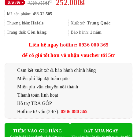
Giá
Giá
252.000
₫
₫
336.000
gốc
hiện
Mã sản phẩm:
433.32.505
là:
tại
336.000₫.
là:
Thương hiệu:
Hafele
Xuất xứ:
Trung Quốc
252.000₫.
Trạng thái:
Còn hàng
Bảo hành:
1 năm
Liên hệ ngay
hotline: 0936 080 365
để có giá tốt hơn và nhận voucher tới 5tr
Cam kết xuất xứ & bảo hành chính hãng
Miễn phí lắp đặt toàn quốc
Miễn phí vận chuyển nội thành
Thanh toán linh hoạt
Hỗ trợ TRẢ GÓP
Hotline tư vấn (24/7):
0936 080 365
THÊM VÀO GIỎ HÀNG
ĐẶT MUA NGAY