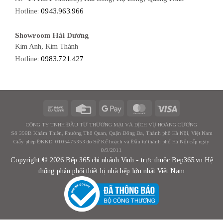
Hotline:
0943.963.966
Showroom Hải Dương
Kim Anh, Kim Thành
Hotline:
0983.721.427
CÔNG TY TNHH ĐẦU TƯ THƯƠNG MẠI VÀ DỊCH VỤ HOÀNG CƯƠNG
Số 398B Khâm Thiên, Phường Thổ Quan, Quận Đống Đa, Thành phố Hà Nội, Việt Nam
Giấy phép ĐKKD: 0105475353 do Sở Kế hoạch và Đầu tư thành phố Hà Nội cấp ngày
8/9/2011
Copyright © 2026 Bếp 365 chi nhánh Vinh - trực thuộc Bep365.vn Hệ
thống phân phối thiết bị nhà bếp lớn nhất Việt Nam