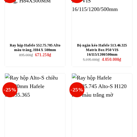
Ray hộp Hafele 552.75.705 Alto
Bộ ngăn kéo Hafele 513.46.325
màu trắng, H84 X 500mm
Matrix Box P50 VIS
16/115/1200/500mm
Giá
Giá
671.250
₫
895.000
₫
gốc
hiện
Giá
Giá
4.050.000
₫
5.395.000
₫
là:
tại
gốc
hiện
895.000₫.
là:
là:
tại
671.250₫.
5.395.000₫.
là:
4.050.000₫
-25%
-25%