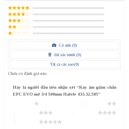
5
/ 5 điểm
4
/ 5
điểm
3
/ 5
điểm
2
/
5
1
điểm
/
Có ảnh (
0
)
5
điểm
Đã xác minh (
0
)
Tất cả các sao(
0
)
Chưa có đánh giá nào.
Hãy là người đầu tiên nhận xét “Ray âm giảm chấn
EPC EVO mở 3/4 500mm Hafele 433.32.505”
1 trên 5 sao
2 trên 5 sao
3 trên 5 sao
4 trên 5 sao
5 trên 5 sao