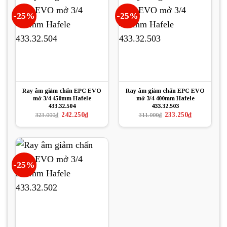
-25%
-25%
Ray âm giảm chấn EPC EVO
Ray âm giảm chấn EPC EVO
mở 3/4 450mm Hafele
mở 3/4 400mm Hafele
433.32.504
433.32.503
Giá
Giá
Giá
Giá
242.250
₫
233.250
₫
323.000
₫
311.000
₫
gốc
hiện
gốc
hiện
là:
tại
là:
tại
323.000₫.
là:
311.000₫.
là:
242.250₫.
233.250₫.
-25%