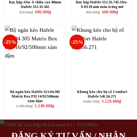
Ray hộp Alto-S chiều cao 80mm
Ray hộp Hafele 552.35.745 Alto-
Hafele 552.35.365
S H120 mm màu trắng mờ
Giá
Giá
Giá
Giá
690.000
₫
600.000
₫
920.000
₫
800.000
₫
gốc
hiện
gốc
hiện
là:
tại
là:
tại
920.000₫.
là:
800.000₫.
là:
690.000₫.
600.000₫.
-25%
-25%
Bộ ngăn kéo Hafele 513.04.305
Khung kéo cho bộ rổ Comfort
Matrix Box P35 16/92/500mm
Hafele 545.56.271
xám đậm
Giá
Giá
3.520.000
₫
4.682.700
₫
gốc
hiện
Giá
Giá
1.340.000
₫
1.785.000
₫
là:
tại
gốc
hiện
4.682.700₫.
là:
là:
tại
3.520.000₫
1.785.000₫.
là:
1.340.000₫.
ĐĂNG KÝ TƯ VẤN / NHẬN