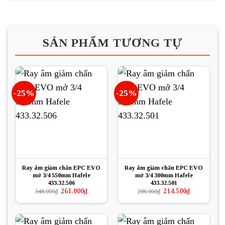
SẢN PHẨM TƯƠNG TỰ
-25%
-25%
Ray âm giảm chấn EPC EVO
Ray âm giảm chấn EPC EVO
mở 3/4 550mm Hafele
mở 3/4 300mm Hafele
433.32.506
433.32.501
Giá
Giá
Giá
Giá
261.000
₫
214.500
₫
348.000
₫
286.000
₫
gốc
hiện
gốc
hiện
là:
tại
là:
tại
348.000₫.
là:
286.000₫.
là:
261.000₫.
214.500₫.