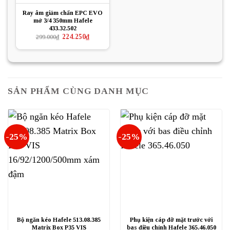
Ray âm giảm chấn EPC EVO
mở 3/4 350mm Hafele
433.32.502
Giá
Giá
224.250
₫
299.000
₫
gốc
hiện
là:
tại
299.000₫.
là:
224.250₫.
SẢN PHẨM CÙNG DANH MỤC
-25%
-25%
Bộ ngăn kéo Hafele 513.08.385
Phụ kiện cáp đỡ mặt trước với
Matrix Box P35 VIS
bas điều chỉnh Hafele 365.46.050