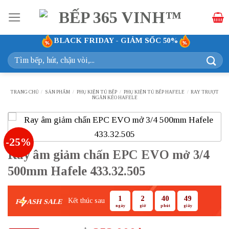
Bỏ
qua
nội
BLACK FRIDAY - GIẢM SỐC 50%
dung
Tìm
kiếm:
TRANG CHỦ
/
SẢN PHẨM
/
PHỤ KIỆN TỦ BẾP
/
PHỤ KIỆN TỦ BẾP HAFELE
/
RAY TRƯỢT
NGĂN KÉO HAFELE
-25%
Ray âm giảm chấn EPC EVO mở 3/4
500mm Hafele 433.32.505
1
2
40
48
Kết thúc sau
F
ASH SALE
ngày
giờ
phút
giây