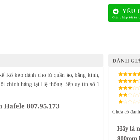
YÊU 
ĐÁNH GIÁ
kế Rổ kéo dành cho tủ quần áo, bằng kính,
5
/ 5 điểm
hối chính hãng tại Hệ thống Bếp uy tín số 1
4
/ 5
điểm
3
/ 5
điểm
2
/
 Hafele 807.95.173
5
1
điểm
Chưa có đánh
/
5
điểm
Hãy là n
800mm H