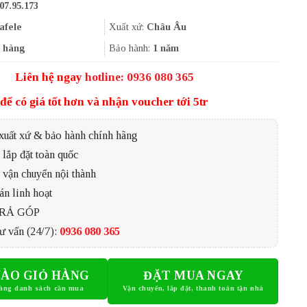
07.95.173
là:
tại
3.552.000₫.
là:
afele
Xuất xứ:
Châu Âu
2.664.000₫.
 hàng
Bảo hành:
1 năm
Liên hệ ngay
hotline: 0936 080 365
để có giá tốt hơn và nhận voucher tới 5tr
xuất xứ & bảo hành chính hãng
lắp đặt toàn quốc
 vận chuyển nội thành
án linh hoạt
TRẢ GÓP
ư vấn (24/7):
0936 080 365
ÀO GIỎ HÀNG
ĐẶT MUA NGAY