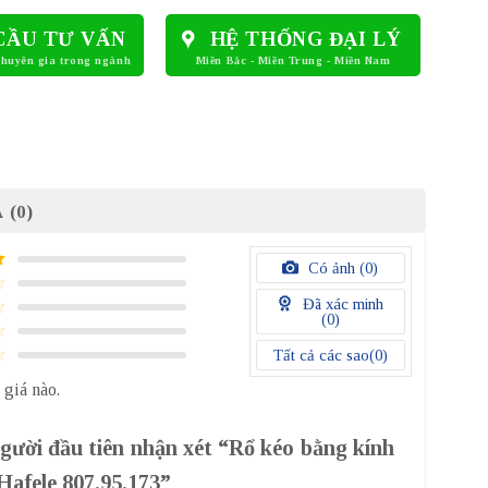
CẦU TƯ VẤN
HỆ THỐNG ĐẠI LÝ
 (0)
Có ảnh (
0
)
Đã xác minh
(
0
)
Tất cả các sao(
0
)
 giá nào.
gười đầu tiên nhận xét “Rổ kéo bằng kính
afele 807.95.173”