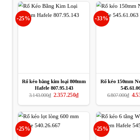
-25%
-33%
Rổ kéo bằng kim loại 800mm
Rổ kéo 150mm No
Hafele 807.95.143
545.61.0
Giá
Giá
Giá
2.357.250
₫
4.5
3.143.000
₫
6.807.000
₫
gốc
hiện
gốc
là:
tại
là:
3.143.000₫.
là:
6.80
2.357.250₫.
-25%
-25%