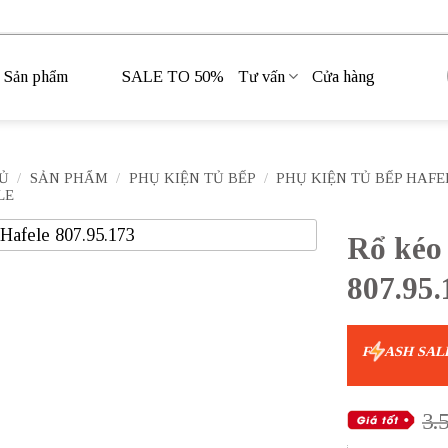
Sản phẩm
SALE TO 50%
Tư vấn
Cửa hàng
Ủ
/
SẢN PHẨM
/
PHỤ KIỆN TỦ BẾP
/
PHỤ KIỆN TỦ BẾP HAFE
LE
Rổ kéo
807.95.
F
ASH SAL
3.