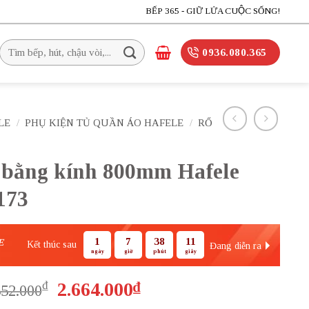
BẾP 365 - GIỮ LỬA CUỘC SỐNG!
Tìm
0936.080.365
kiếm:
LE
/
PHỤ KIỆN TỦ QUẦN ÁO HAFELE
/
RỔ
 bằng kính 800mm Hafele
173
1
7
38
9
E
Kết thúc sau
Đang diễn ra
ngày
giờ
phút
giây
Giá
Giá
₫
2.664.000
₫
552.000
gốc
hiện