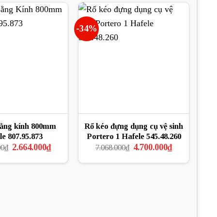
17.330.000₫.
-34%
bằng kính 800mm
Rổ kéo đựng dụng cụ vệ sinh
le 807.95.873
Portero 1 Hafele 545.48.260
Giá
Giá
Giá
Giá
2.664.000
₫
4.700.000
₫
00
₫
7.068.000
₫
gốc
hiện
gốc
hiện
là:
tại
là:
tại
3.552.000₫.
là:
7.068.000₫.
là:
2.664.000₫.
4.700.000₫.