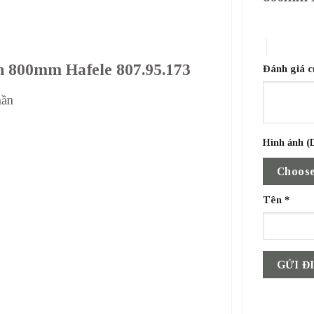
1 trên 5 sa
4 trên 5 
nh 800mm Hafele 807.95.173
Đánh giá 
ần
Hình ảnh (D
Choose
Tên
*