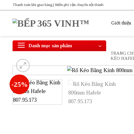
Bỏ
Thanh toán khi giao hàng | Miễn phí vận chuyển nội thành
qua
nội
Giới thiệu
dung
Danh mục sản phẩm
TRANG CH
KÉO HAFE
-25%