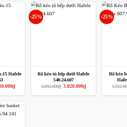
-25%
-25%
.15 Hafele
Rổ kéo tủ bếp dưới Hafele
Rổ kéo 
63
540.24.607
Hafe
Giá
Giá
Giá
30.000
₫
3.820.000
₫
5.093.000
₫
3.552.0
hiện
gốc
hiện
tại
là:
tại
7.000₫.
là:
5.093.000₫.
là:
4.530.000₫.
3.820.000₫.