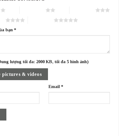
o
2 trên 5 sao
3 trên 5 sao
sao
5 trên 5 sao
của bạn
*
ung lượng tối đa: 2000 KB, tối đa 5 hình ảnh)
 pictures & videos
Email
*