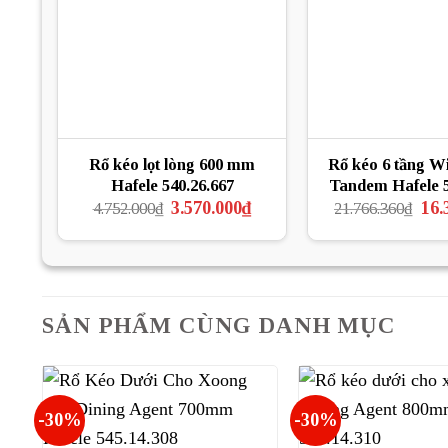
Rổ kéo lọt lòng 600 mm
Rổ kéo 6 tầng W
Hafele 540.26.667
Tandem Hafele 5
Giá
Giá
Giá
3.570.000
₫
16.
4.752.000
₫
21.766.360
₫
gốc
hiện
gốc
là:
tại
là:
4.752.000₫.
là:
21.7
3.570.000₫.
SẢN PHẨM CÙNG DANH MỤC
-30%
-30%