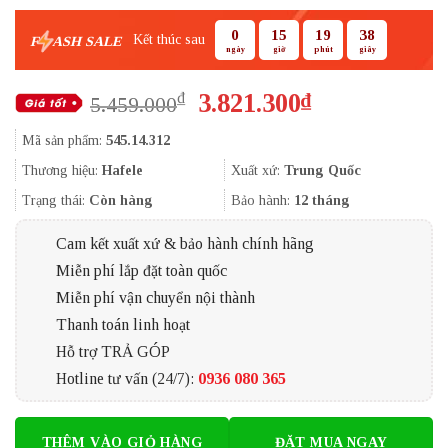
0
15
19
37
Kết thúc sau
F
ASH SALE
ngày
giờ
phút
giây
Giá
Giá
3.821.300
₫
₫
5.459.000
gốc
hiện
Mã sản phẩm:
545.14.312
là:
tại
5.459.000₫.
là:
Thương hiệu:
Hafele
Xuất xứ:
Trung Quốc
3.821.300₫.
Trạng thái:
Còn hàng
Bảo hành:
12 tháng
Cam kết xuất xứ & bảo hành chính hãng
Miễn phí lắp đặt toàn quốc
Miễn phí vận chuyển nội thành
Thanh toán linh hoạt
Hỗ trợ TRẢ GÓP
Hotline tư vấn (24/7):
0936 080 365
THÊM VÀO GIỎ HÀNG
ĐẶT MUA NGAY