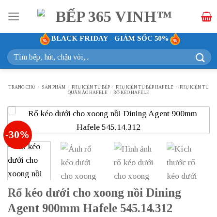
Bỏ
qua
nội
BLACK FRIDAY - GIẢM SỐC 50%
dung
Tìm
kiếm:
TRANG CHỦ
/
SẢN PHẨM
/
PHỤ KIỆN TỦ BẾP
/
PHỤ KIỆN TỦ BẾP HAFELE
/
PHỤ KIỆN TỦ
QUẦN ÁO HAFELE
/
RỔ KÉO HAFELE
-30%
Rổ kéo dưới cho xoong nồi Dining
Agent 900mm Hafele 545.14.312