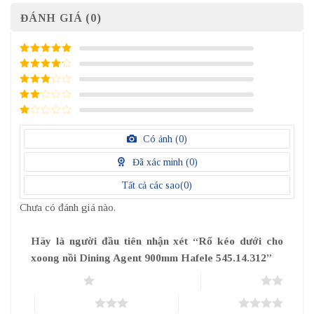
ĐÁNH GIÁ (0)
5
/ 5 điểm
4
/ 5
điểm
3
/ 5
điểm
2
/
5
1
điểm
/
Có ảnh (
0
)
5
điểm
Đã xác minh (
0
)
Tất cả các sao(
0
)
Chưa có đánh giá nào.
Hãy là người đầu tiên nhận xét “Rổ kéo dưới cho
xoong nồi Dining Agent 900mm Hafele 545.14.312”
1 trên 5 sao
2 trên 5 sao
3 trên 5 sao
4 trên 5 sao