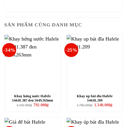
SẢN PHẨM CÙNG DANH MỤC
-34%
-25%
Khay hứng nước Hafele
Khay up bát đĩa Hafele
544.01.387 đen 564X263mm
544.01.209
Giá
Giá
Giá
Giá
792.000
₫
1.340.000
₫
1.192.000
₫
1.782.000
₫
gốc
hiện
gốc
hiện
là:
tại
là:
tại
1.192.000₫.
là:
1.782.000₫.
là:
792.000₫.
1.340.000₫