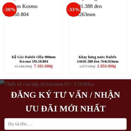
-30%
-33%
Kệ Góc Hafele Olla 900mm
Khay hứng nước Hafele
Kosmo 595.50.804
544.01.388 đen 764x263mm
Giá
Giá
Giá
Giá
7.103.600
₫
1.050.000
₫
10.148.000
₫
1.577.000
₫
gốc
hiện
gốc
hiện
là:
tại
là:
tại
10.148.000₫.
là:
1.577.000₫.
là:
7.103.600₫.
1.050.000₫
ĐĂNG KÝ TƯ VẤN / NHẬN
ƯU ĐÃI MỚI NHẤT