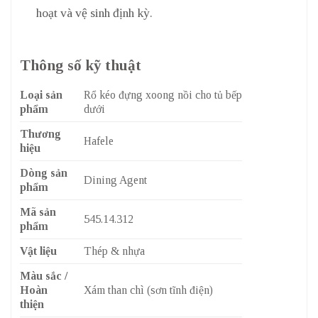
hoạt và vệ sinh định kỳ.
Thông số kỹ thuật
Loại sản
Rổ kéo đựng xoong nồi cho tủ bếp
phẩm
dưới
Thương
Hafele
hiệu
Dòng sản
Dining Agent
phẩm
Mã sản
545.14.312
phẩm
Vật liệu
Thép & nhựa
Màu sắc /
Hoàn
Xám than chì (sơn tĩnh điện)
thiện