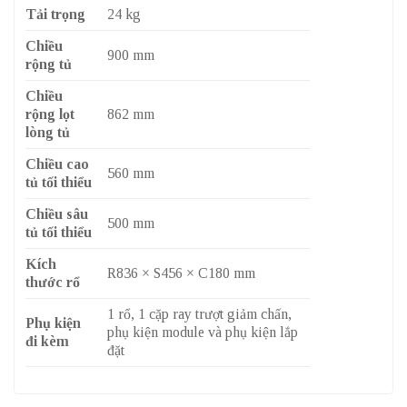
Tải trọng
24 kg
Chiều
900 mm
rộng tủ
Chiều
rộng lọt
862 mm
lòng tủ
Chiều cao
560 mm
tủ tối thiểu
Chiều sâu
500 mm
tủ tối thiểu
Kích
R836 × S456 × C180 mm
thước rổ
1 rổ, 1 cặp ray trượt giảm chấn,
Phụ kiện
phụ kiện module và phụ kiện lắp
đi kèm
đặt