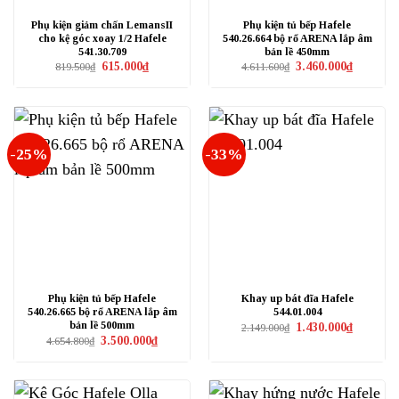
Phụ kiện giảm chấn LemansII
Phụ kiện tủ bếp Hafele
cho kệ góc xoay 1/2 Hafele
540.26.664 bộ rổ ARENA lắp âm
541.30.709
bản lề 450mm
Giá
Giá
Giá
Giá
615.000
₫
3.460.000
₫
819.500
₫
4.611.600
₫
gốc
hiện
gốc
hiện
là:
tại
là:
tại
819.500₫.
là:
4.611.600₫.
là:
615.000₫.
3.460.000₫
-25%
-33%
Phụ kiện tủ bếp Hafele
Khay up bát đĩa Hafele
540.26.665 bộ rổ ARENA lắp âm
544.01.004
bản lề 500mm
Giá
Giá
1.430.000
₫
2.149.000
₫
gốc
hiện
Giá
Giá
3.500.000
₫
4.654.800
₫
là:
tại
gốc
hiện
2.149.000₫.
là:
là:
tại
1.430.000₫
4.654.800₫.
là:
3.500.000₫.