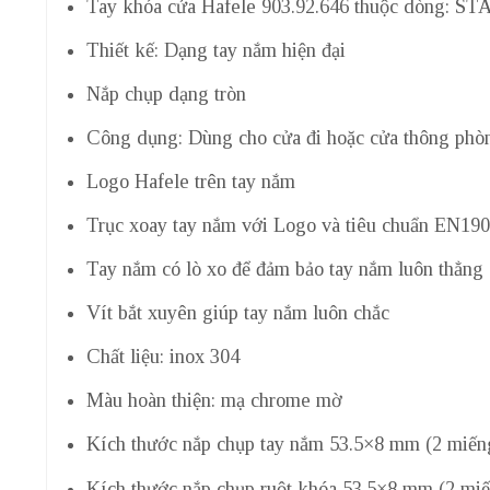
Tay khóa cửa Hafele 903.92.646 thuộc dòng: S
Thiết kế: Dạng tay nắm hiện đại
Nắp chụp dạng tròn
Công dụng: Dùng cho cửa đi hoặc cửa thông phò
Logo Hafele trên tay nắm
Trục xoay tay nắm với Logo và tiêu chuẩn EN19
Tay nắm có lò xo để đảm bảo tay nắm luôn thẳng
Vít bắt xuyên giúp tay nắm luôn chắc
Chất liệu: inox 304
Màu hoàn thiện: mạ chrome mờ
Kích thước nắp chụp tay nắm 53.5×8 mm (2 miến
Kích thước nắp chụp ruột khóa 53.5×8 mm (2 mi