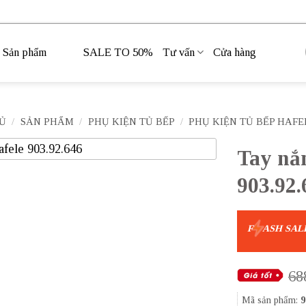
Sản phẩm
SALE TO 50%
Tư vấn
Cửa hàng
Ủ
/
SẢN PHẨM
/
PHỤ KIỆN TỦ BẾP
/
PHỤ KIỆN TỦ BẾP HAFE
Tay nắ
903.92.
F
ASH SAL
68
Mã sản phẩm:
9