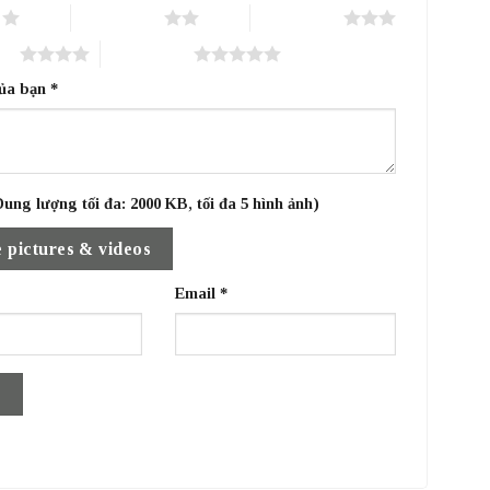
o
2 trên 5 sao
3 trên 5 sao
sao
5 trên 5 sao
của bạn
*
ung lượng tối đa: 2000 KB, tối đa 5 hình ảnh)
 pictures & videos
Email
*