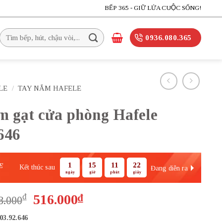
BẾP 365 - GIỮ LỬA CUỘC SỐNG!
Tìm
0936.080.365
kiếm:
LE
/
TAY NẮM HAFELE
m gạt cửa phòng Hafele
646
1
15
11
22
E
Kết thúc sau
Đang diễn ra
ngày
giờ
phút
giây
Giá
Giá
₫
516.000
₫
8.000
gốc
hiện
03.92.646