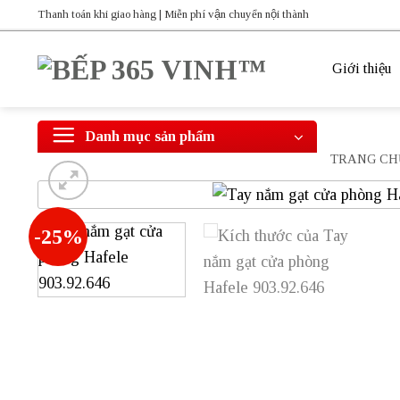
Bỏ
Thanh toán khi giao hàng | Miễn phí vận chuyển nội thành
qua
nội
Giới thiệu
dung
Danh mục sản phẩm
TRANG CH
-25%