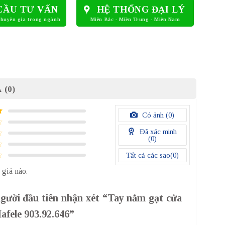
CẦU TƯ VẤN
HỆ THỐNG ĐẠI LÝ
 (0)
Có ảnh (
0
)
Đã xác minh
(
0
)
Tất cả các sao(
0
)
 giá nào.
người đầu tiên nhận xét “Tay nắm gạt cửa
afele 903.92.646”