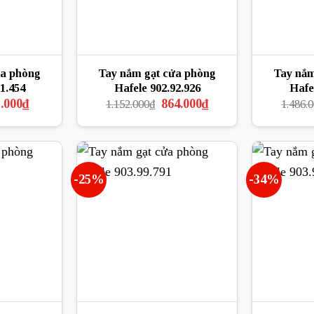
ửa phòng
Tay nắm gạt cửa phòng
Tay nắm
1.454
Hafele 902.92.926
Hafe
Giá
Giá
Giá
.000
₫
864.000
₫
1.152.000
₫
1.486.
hiện
gốc
hiện
tại
là:
tại
.000₫.
là:
1.152.000₫.
là:
413.000₫.
864.000₫.
-25%
-34%