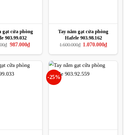
 gạt cửa phòng
Tay nắm gạt cửa phòng
le 903.99.032
Hafele 903.98.162
Giá
Giá
Giá
Giá
987.000
₫
1.070.000
₫
000
₫
1.600.000
₫
gốc
hiện
gốc
hiện
là:
tại
là:
tại
1.486.000₫.
là:
1.600.000₫.
là:
987.000₫.
1.070.000₫.
-25%