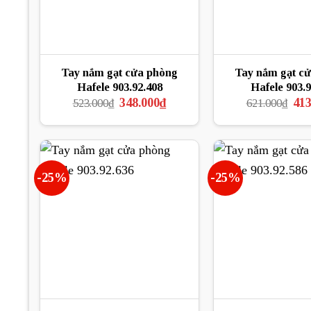
Tay nắm gạt cửa phòng
Tay nắm gạt c
Hafele 903.92.408
Hafele 903.9
Giá
Giá
Giá
348.000
₫
413
523.000
₫
621.000
₫
gốc
hiện
gốc
là:
tại
là:
523.000₫.
là:
621
348.000₫.
-25%
-25%