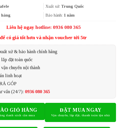
là:
tại
688.000₫.
là:
afele
Xuất xứ:
Trung Quốc
516.000₫.
 hàng
Bảo hành:
1 năm
Liên hệ ngay
hotline: 0936 080 365
để có giá tốt hơn và nhận voucher tới 5tr
xuất xứ & bảo hành chính hãng
lắp đặt toàn quốc
 vận chuyển nội thành
án linh hoạt
TRẢ GÓP
ư vấn (24/7):
0936 080 365
ÀO GIỎ HÀNG
ĐẶT MUA NGAY