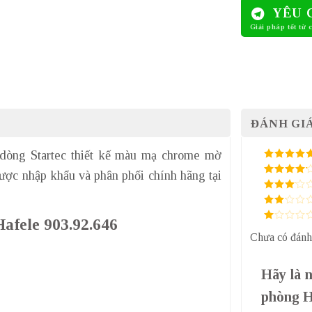
YÊU 
ĐÁNH GIÁ
dòng Startec thiết kế màu mạ chrome mờ
5
/ 5 điểm
được nhập khẩu và phân phối chính hãng tại
4
/ 5
điểm
3
/ 5
điểm
2
/
afele 903.92.646
5
1
điểm
Chưa có đánh
/
5
điểm
Hãy là 
phòng H