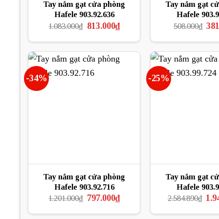
Tay nắm gạt cửa phòng
Tay nắm gạt c
Hafele 903.92.636
Hafele 903.9
Giá
Giá
Giá
813.000
₫
381
1.083.000
₫
508.000
₫
gốc
hiện
gốc
là:
tại
là:
1.083.000₫.
là:
508
813.000₫.
-34%
-25%
Tay nắm gạt cửa phòng
Tay nắm gạt c
Hafele 903.92.716
Hafele 903.9
Giá
Giá
Giá
797.000
₫
1.9
1.201.000
₫
2.584.890
₫
gốc
hiện
gốc
là:
tại
là: