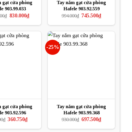
 gạt cửa phòng
Tay nắm gạt cửa phòng
le 903.99.033
Hafele 903.92.559
Giá
Giá
Giá
Giá
830.000
₫
745.500
₫
000
₫
994.000
₫
gốc
hiện
gốc
hiện
là:
tại
là:
tại
1.249.000₫.
là:
994.000₫.
là:
830.000₫.
745.500₫.
-25%
 gạt cửa phòng
Tay nắm gạt cửa phòng
le 903.92.596
Hafele 903.99.368
Giá
Giá
Giá
Giá
360.750
₫
697.500
₫
00
₫
930.000
₫
gốc
hiện
gốc
hiện
là:
tại
là:
tại