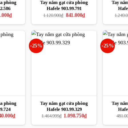
ửa phòng
Tay nắm gạt cửa phòng
Tay nắm
2.586
Hafele 903.99.791
Hafe
Giá
Giá
Giá
.000
₫
841.000
₫
1.120.900
₫
1.249.
hiện
gốc
hiện
tại
là:
tại
.000₫.
là:
1.120.900₫.
là:
381.000₫.
841.000₫.
-25%
-25%
ửa phòng
Tay nắm gạt cửa phòng
Tay nắm
9.724
Hafele 903.99.329
Hafe
Giá
Giá
Giá
40.000
₫
1.098.750
₫
1.464.999
₫
481.0
hiện
gốc
hiện
tại
là:
tại