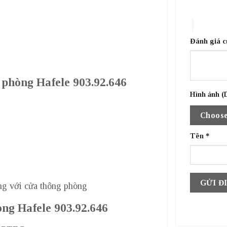
1 trên 5 sa
4 trên 5 
Đánh giá 
 phòng Hafele 903.92.646
Hình ảnh (D
Choose
p
Tên
*
ng với cửa thông phòng
òng Hafele 903.92.646