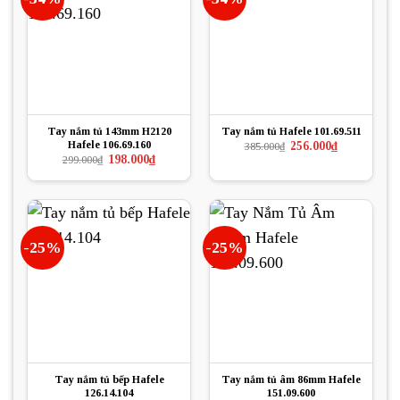
Tay nắm tủ 143mm H2120
Tay nắm tủ Hafele 101.69.511
Hafele 106.69.160
Giá
Giá
256.000
₫
385.000
₫
gốc
hiện
Giá
Giá
198.000
₫
299.000
₫
là:
tại
gốc
hiện
385.000₫.
là:
là:
tại
256.000₫.
299.000₫.
là:
198.000₫.
-25%
-25%
Tay nắm tủ bếp Hafele
Tay nắm tủ âm 86mm Hafele
126.14.104
151.09.600