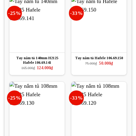
-25%
-33%
Tay nắm tủ 140mm H2125
Tay nắm tủ Hafele 106.69.150
Hafele 106.69.141
Giá
Giá
50.000
₫
75.000
₫
gốc
hiện
Giá
Giá
124.000
₫
165.000
₫
là:
tại
gốc
hiện
75.000₫.
là:
là:
tại
50.000₫.
165.000₫.
là:
124.000₫.
-25%
-33%