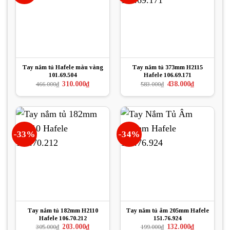
Tay nắm tủ Hafele màu vàng
Tay nắm tủ 373mm H2115
101.69.504
Hafele 106.69.171
Giá
Giá
Giá
Giá
310.000
₫
438.000
₫
466.000
₫
583.000
₫
gốc
hiện
gốc
hiện
là:
tại
là:
tại
466.000₫.
là:
583.000₫.
là:
310.000₫.
438.000₫.
-33%
-34%
Tay nắm tủ 182mm H2110
Tay nắm tủ âm 205mm Hafele
Hafele 106.70.212
151.76.924
Giá
Giá
Giá
Giá
203.000
₫
132.000
₫
305.000
₫
199.000
₫