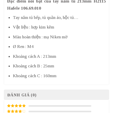
Đặc điểm nổi bật của tay nắm tủ 213mm H2115
Hafele 106.69.010
Tay nắm tủ bếp, tủ quần áo, hộc tủ…
Vật liệu : hợp kim kẽm
Màu hoàn thiện : mạ Niken mờ
Ø Ren : M4
Khoảng cách A : 213mm
Khoảng cách B : 25mm
Khoảng cách C : 160mm
ĐÁNH GIÁ (0)
5
/ 5 điểm