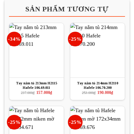
SẢN PHẨM TƯƠNG TỰ
-34%
-25%
Tay nắm tủ 213mm H2115
Tay nắm tủ 214mm H2110
Hafele 106.69.011
Hafele 106.70.200
Giá
Giá
Giá
Giá
157.000
₫
190.000
₫
237.000
₫
253.000
₫
gốc
hiện
gốc
hiện
là:
tại
là:
tại
237.000₫.
là:
253.000₫.
là:
157.000₫.
190.000₫.
-25%
-25%