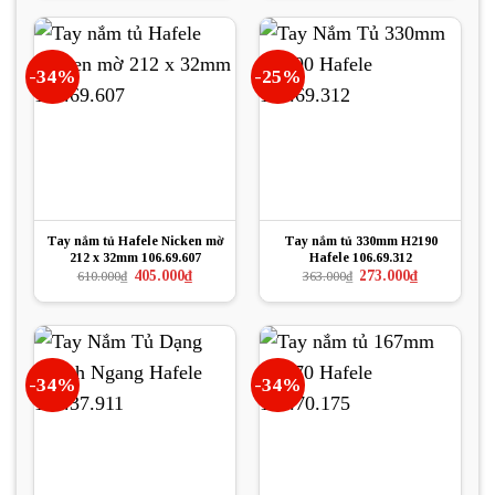
132.000₫.
323.000₫.
là:
215.000₫.
-34%
-25%
Tay nắm tủ Hafele Nicken mờ
Tay nắm tủ 330mm H2190
212 x 32mm 106.69.607
Hafele 106.69.312
Giá
Giá
Giá
Giá
405.000
₫
273.000
₫
610.000
₫
363.000
₫
gốc
hiện
gốc
hiện
là:
tại
là:
tại
610.000₫.
là:
363.000₫.
là:
405.000₫.
273.000₫.
-34%
-34%