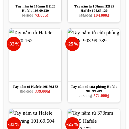
Tay nắm tủ 108mm H2125
Tay nắm tủ 108mm H2125
Hafele 106.69.130
Hafele 106.69.120
Giá
Giá
Giá
Giá
73.000
₫
104.000
₫
96.800
₫
155.000
₫
gốc
hiện
gốc
hiện
là:
tại
là:
tại
96.800₫.
là:
155.000₫.
là:
73.000₫.
104.000₫.
-33%
-25%
Tay nắm tủ Hafele 106.70.162
Tay nắm tủ cửa phòng Hafele
903.99.789
Giá
Giá
339.000
₫
509.000
₫
gốc
hiện
Giá
Giá
572.000
₫
762.300
₫
là:
tại
gốc
hiện
509.000₫.
là:
là:
tại
339.000₫.
762.300₫.
là:
572.000₫.
-33%
-25%