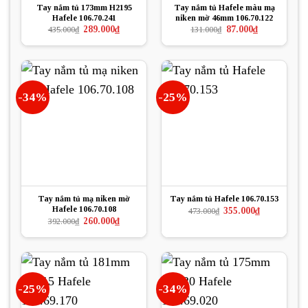
Tay nắm tủ 173mm H2195
Tay nắm tủ Hafele màu mạ
Hafele 106.70.241
niken mờ 46mm 106.70.122
Giá
Giá
Giá
Giá
289.000
₫
87.000
₫
435.000
₫
131.000
₫
gốc
hiện
gốc
hiện
là:
tại
là:
tại
435.000₫.
là:
131.000₫.
là:
289.000₫.
87.000₫.
-34%
-25%
Tay nắm tủ mạ niken mờ
Tay nắm tủ Hafele 106.70.153
Hafele 106.70.108
Giá
Giá
355.000
₫
473.000
₫
gốc
hiện
Giá
Giá
260.000
₫
392.000
₫
là:
tại
gốc
hiện
473.000₫.
là:
là:
tại
355.000₫.
392.000₫.
là:
260.000₫.
-25%
-34%