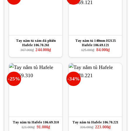
Tay nắm tủ xám đá phiến
Tay nắm tủ 140mm H2125
Hafele 106.70.261
Hafele 106.69.121
Giá
Giá
Giá
Giá
244.000
₫
84.000
₫
367.000
₫
125.000
₫
gốc
hiện
gốc
hiện
là:
tại
là:
tại
367.000₫.
là:
125.000₫.
là:
244.000₫.
84.000₫.
-25%
-34%
Tay nắm tủ Hafele 106.69.310
Tay nắm tủ Hafele 106.70.221
Giá
Giá
Giá
Giá
91.000
₫
223.000
₫
121.000
₫
336.000
₫
gốc
hiện
gốc
hiện