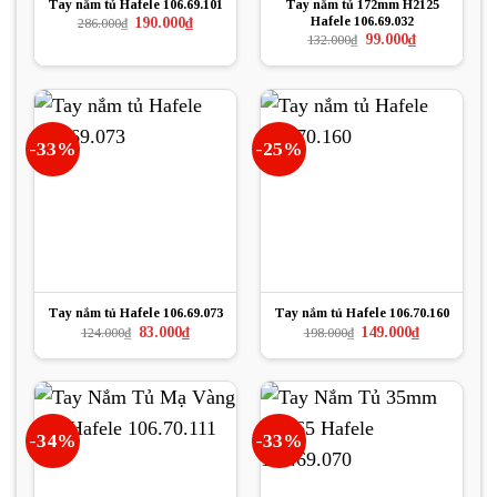
Tay nắm tủ Hafele 106.69.101
Tay nắm tủ 172mm H2125
Hafele 106.69.032
Giá
Giá
190.000
₫
286.000
₫
gốc
hiện
Giá
Giá
99.000
₫
132.000
₫
là:
tại
gốc
hiện
286.000₫.
là:
là:
tại
190.000₫.
132.000₫.
là:
99.000₫.
-33%
-25%
Tay nắm tủ Hafele 106.69.073
Tay nắm tủ Hafele 106.70.160
Giá
Giá
Giá
Giá
83.000
₫
149.000
₫
124.000
₫
198.000
₫
gốc
hiện
gốc
hiện
là:
tại
là:
tại
124.000₫.
là:
198.000₫.
là:
83.000₫.
149.000₫.
-34%
-33%