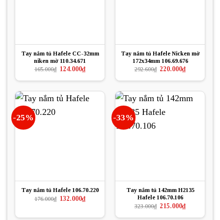
Tay nắm tủ Hafele CC-32mm
Tay nắm tủ Hafele Nicken mờ
niken mờ 110.34.671
172x34mm 106.69.676
Giá
Giá
Giá
Giá
124.000
₫
220.000
₫
165.000
₫
292.600
₫
gốc
hiện
gốc
hiện
là:
tại
là:
tại
165.000₫.
là:
292.600₫.
là:
124.000₫.
220.000₫.
-25%
-33%
Tay nắm tủ Hafele 106.70.220
Tay nắm tủ 142mm H2135
Hafele 106.70.106
Giá
Giá
132.000
₫
176.000
₫
gốc
hiện
Giá
Giá
215.000
₫
323.000
₫
là:
tại
gốc
hiện
176.000₫.
là:
là:
tại