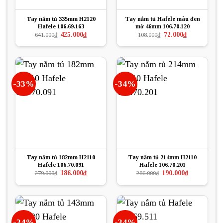
Tay nắm tủ 335mm H2120
Tay nắm tủ Hafele màu đen
Hafele 106.69.163
mờ 46mm 106.70.120
Giá
Giá
Giá
Giá
425.000
₫
72.000
₫
641.000
₫
108.000
₫
gốc
hiện
gốc
hiện
là:
tại
là:
tại
641.000₫.
là:
108.000₫.
là:
425.000₫.
72.000₫.
-33%
-34%
Tay nắm tủ 182mm H2110
Tay nắm tủ 214mm H2110
Hafele 106.70.091
Hafele 106.70.201
Giá
Giá
Giá
Giá
186.000
₫
190.000
₫
279.000
₫
286.000
₫
gốc
hiện
gốc
hiện
là:
tại
là:
tại
279.000₫.
là:
286.000₫.
là:
186.000₫.
190.000₫.
-34%
-34%