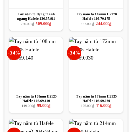
Tay nắm tủ dạng thanh
Tay nắm tủ 167mm H2170
ngang Hafele 126.37.911
Hafele 106.70.175
Giá
Giá
Giá
Giá
509.000
₫
244.000
₫
766.000
₫
367.000
₫
gốc
hiện
gốc
hiện
là:
tại
là:
tại
766.000₫.
là:
367.000₫.
là:
509.000₫.
244.000₫.
-34%
-34%
Tay nắm tủ 108mm H2125
Tay nắm tủ 172mm H2125
Hafele 106.69.140
Hafele 106.69.030
Giá
Giá
Giá
Giá
99.000
₫
116.000
₫
149.000
₫
175.000
₫
gốc
hiện
gốc
hiện
là:
tại
là:
tại
149.000₫.
là:
175.000₫.
là:
99.000₫.
116.000₫.