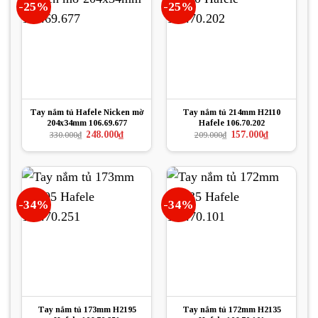
-25%
-25%
Tay nắm tủ Hafele Nicken mờ
Tay nắm tủ 214mm H2110
204x34mm 106.69.677
Hafele 106.70.202
Giá
Giá
Giá
Giá
248.000
₫
157.000
₫
330.000
₫
209.000
₫
gốc
hiện
gốc
hiện
là:
tại
là:
tại
330.000₫.
là:
209.000₫.
là:
248.000₫.
157.000₫.
-34%
-34%
Tay nắm tủ 173mm H2195
Tay nắm tủ 172mm H2135