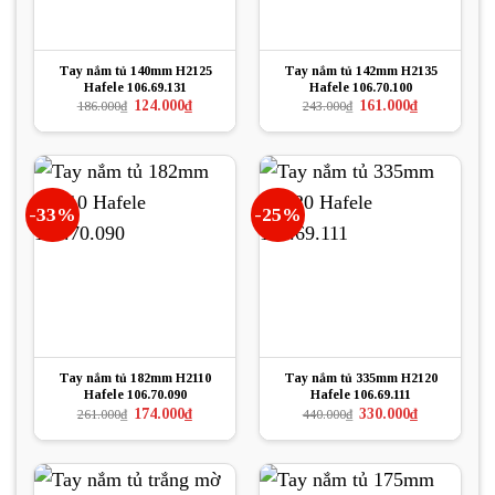
Tay nắm tủ 140mm H2125
Tay nắm tủ 142mm H2135
Hafele 106.69.131
Hafele 106.70.100
Giá
Giá
Giá
Giá
124.000
₫
161.000
₫
186.000
₫
243.000
₫
gốc
hiện
gốc
hiện
là:
tại
là:
tại
186.000₫.
là:
243.000₫.
là:
124.000₫.
161.000₫.
-33%
-25%
Tay nắm tủ 182mm H2110
Tay nắm tủ 335mm H2120
Hafele 106.70.090
Hafele 106.69.111
Giá
Giá
Giá
Giá
174.000
₫
330.000
₫
261.000
₫
440.000
₫
gốc
hiện
gốc
hiện
là:
tại
là:
tại
261.000₫.
là:
440.000₫.
là:
174.000₫.
330.000₫.