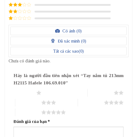
4
/ 5
điểm
3
/ 5
điểm
2
/
5
1
điểm
/
Có ảnh (
0
)
5
điểm
Đã xác minh (
0
)
Tất cả các sao(
0
)
Chưa có đánh giá nào.
Hãy là người đầu tiên nhận xét “Tay nắm tủ 213mm
H2115 Hafele 106.69.010”
1 trên 5 sao
2 trên 5 sao
3 trên 5 sao
4 trên 5 sao
5 trên 5 sao
Đánh giá của bạn
*