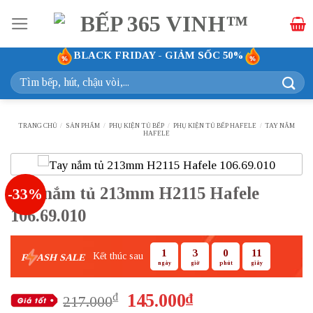
Bỏ
qua
nội
BLACK FRIDAY - GIẢM SỐC 50%
dung
Tìm
kiếm:
TRANG CHỦ
/
SẢN PHẨM
/
PHỤ KIỆN TỦ BẾP
/
PHỤ KIỆN TỦ BẾP HAFELE
/
TAY NẮM
HAFELE
Tay nắm tủ 213mm H2115 Hafele
-33%
106.69.010
1
3
0
9
Kết thúc sau
F
ASH SALE
ngày
giờ
phút
giây
Giá
Giá
145.000
₫
₫
217.000