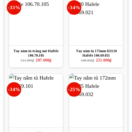
-33%
-34%
Tay nắm tủ trắng mờ Hafele
Tay nắm tủ 175mm H2120
106.70.105
Hafele 106.69.021
Giá
Giá
Giá
Giá
207.000
₫
231.000
₫
311.000
₫
348.000
₫
gốc
hiện
gốc
hiện
là:
tại
là:
tại
311.000₫.
là:
348.000₫.
là:
207.000₫.
231.000₫.
-34%
-25%