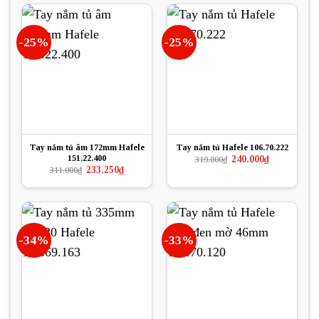
190.000₫.
-25%
-25%
Tay nắm tủ âm 172mm Hafele
Tay nắm tủ Hafele 106.70.222
151.22.400
Giá
Giá
240.000
₫
319.000
₫
gốc
hiện
Giá
Giá
233.250
₫
311.000
₫
là:
tại
gốc
hiện
319.000₫.
là:
là:
tại
240.000₫.
311.000₫.
là:
233.250₫.
-34%
-33%