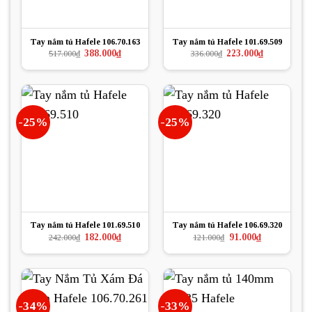
Tay nắm tủ Hafele 106.70.163
Tay nắm tủ Hafele 101.69.509
Giá
Giá
Giá
Giá
388.000
₫
223.000
₫
517.000
₫
336.000
₫
gốc
hiện
gốc
hiện
là:
tại
là:
tại
517.000₫.
là:
336.000₫.
là:
388.000₫.
223.000₫.
-25%
-25%
Tay nắm tủ Hafele 101.69.510
Tay nắm tủ Hafele 106.69.320
Giá
Giá
Giá
Giá
182.000
₫
91.000
₫
242.000
₫
121.000
₫
gốc
hiện
gốc
hiện
là:
tại
là:
tại
242.000₫.
là:
121.000₫.
là:
182.000₫.
91.000₫.
-34%
-33%