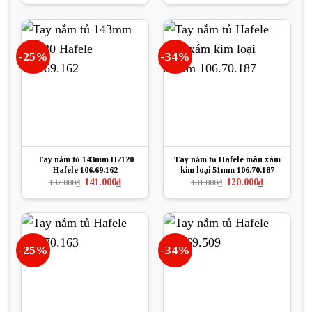
là:
tại
là:
tại
162.000₫.
là:
336.000₫.
là:
121.500₫.
223.000₫.
-25%
-34%
Tay nắm tủ 143mm H2120
Tay nắm tủ Hafele màu xám
Hafele 106.69.162
kim loại 51mm 106.70.187
Giá
Giá
Giá
Giá
141.000
₫
120.000
₫
187.000
₫
181.000
₫
gốc
hiện
gốc
hiện
là:
tại
là:
tại
187.000₫.
là:
181.000₫.
là:
141.000₫.
120.000₫.
-25%
-34%