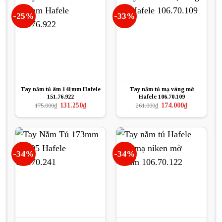
-25%
-33%
Tay nắm tủ âm 141mm Hafele
Tay nắm tủ mạ vàng mờ
151.76.922
Hafele 106.70.109
Giá
Giá
Giá
Giá
131.250
₫
174.000
₫
175.000
₫
261.000
₫
gốc
hiện
gốc
hiện
là:
tại
là:
tại
175.000₫.
là:
261.000₫.
là:
131.250₫.
174.000₫.
-34%
-34%