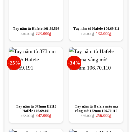
Tay nắm tủ Hafele 101.69.508
Tay nắm tủ Hafele 106.69.311
Giá
Giá
Giá
Giá
223.000
₫
132.000
₫
336.000
₫
176.000
₫
gốc
hiện
gốc
hiện
là:
tại
là:
tại
336.000₫.
là:
176.000₫.
là:
223.000₫.
132.000₫.
-25%
-34%
Tay nắm tủ 373mm H2115
Tay nắm tủ Hafele màu mạ
Hafele 106.69.191
vàng mờ 172mm 106.70.110
Giá
Giá
Giá
Giá
347.000
₫
256.000
₫
462.000
₫
385.000
₫
gốc
hiện
gốc
hiện
là:
tại
là:
tại
462.000₫.
là:
385.000₫.
là:
347.000₫.
256.000₫.