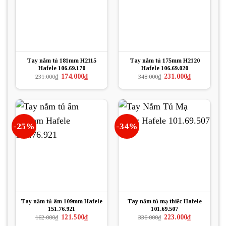
Tay nắm tủ 181mm H2115
Tay nắm tủ 175mm H2120
Hafele 106.69.170
Hafele 106.69.020
Giá
Giá
Giá
Giá
174.000
₫
231.000
₫
231.000
₫
348.000
₫
gốc
hiện
gốc
hiện
là:
tại
là:
tại
231.000₫.
là:
348.000₫.
là:
174.000₫.
231.000₫.
-25%
-34%
Tay nắm tủ âm 109mm Hafele
Tay nắm tủ mạ thiếc Hafele
151.76.921
101.69.507
Giá
Giá
Giá
Giá
121.500
₫
223.000
₫
162.000
₫
336.000
₫
gốc
hiện
gốc
hiện