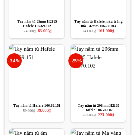
Tay nắm tủ 35mm H2165
Tay nắm tủ Hafele màu trắng
Hafele 106.69.072
mờ 142mm 106.70.103
Giá
Giá
Giá
Giá
83.000
₫
161.000
₫
124.000
₫
243.000
₫
gốc
hiện
gốc
hiện
là:
tại
là:
tại
124.000₫.
là:
243.000₫.
là:
83.000₫.
161.000₫.
-34%
-25%
Tay nắm tủ Hafele 106.69.151
Tay nắm tủ 206mm H2135
Hafele 106.70.102
Giá
Giá
39.000
₫
59.000
₫
gốc
hiện
Giá
Giá
223.000
₫
297.000
₫
là:
tại
gốc
hiện
59.000₫.
là:
là:
tại
39.000₫.
297.000₫.
là:
223.000₫.