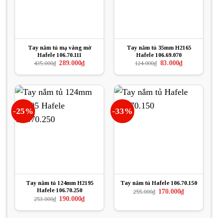
Tay nắm tủ mạ vàng mờ
Tay nắm tủ 35mm H2165
Hafele 106.70.111
Hafele 106.69.070
Giá
Giá
Giá
Giá
289.000
₫
83.000
₫
435.000
₫
124.000
₫
gốc
hiện
gốc
hiện
là:
tại
là:
tại
435.000₫.
là:
124.000₫.
là:
289.000₫.
83.000₫.
-25%
-33%
Tay nắm tủ 124mm H2195
Tay nắm tủ Hafele 106.70.150
Hafele 106.70.250
Giá
Giá
170.000
₫
255.000
₫
gốc
hiện
Giá
Giá
190.000
₫
253.000
₫
là:
tại
gốc
hiện
255.000₫.
là:
là:
tại
170.000₫.
253.000₫.
là: