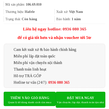
gốc
hiện
Mã sản phẩm:
106.69.010
là:
tại
217.000₫.
là:
Thương hiệu:
Hafele
Xuất xứ:
Việt Nam
145.000₫.
Trạng thái:
Còn hàng
Bảo hành:
1 năm
Liên hệ ngay
hotline: 0936 080 365
để có giá tốt hơn và nhận voucher tới 5tr
Cam kết xuất xứ & bảo hành chính hãng
Miễn phí lắp đặt toàn quốc
Miễn phí vận chuyển nội thành
Thanh toán linh hoạt
Hỗ trợ TRẢ GÓP
Hotline tư vấn (24/7):
0936 080 365
THÊM VÀO GIỎ HÀNG
ĐẶT MUA NGAY