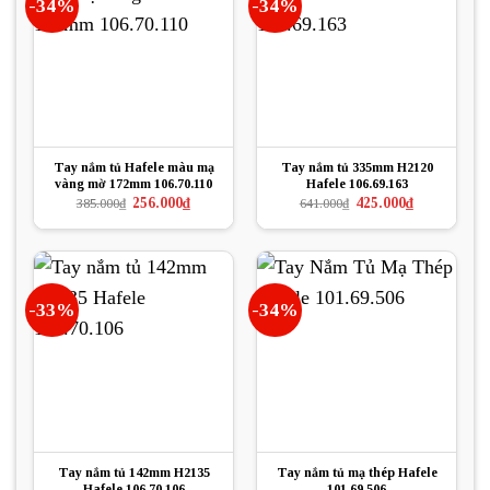
-34%
-34%
Tay nắm tủ Hafele màu mạ
Tay nắm tủ 335mm H2120
vàng mờ 172mm 106.70.110
Hafele 106.69.163
Giá
Giá
Giá
Giá
256.000
₫
425.000
₫
385.000
₫
641.000
₫
gốc
hiện
gốc
hiện
là:
tại
là:
tại
385.000₫.
là:
641.000₫.
là:
256.000₫.
425.000₫.
-33%
-34%
Tay nắm tủ 142mm H2135
Tay nắm tủ mạ thép Hafele
Hafele 106.70.106
101.69.506