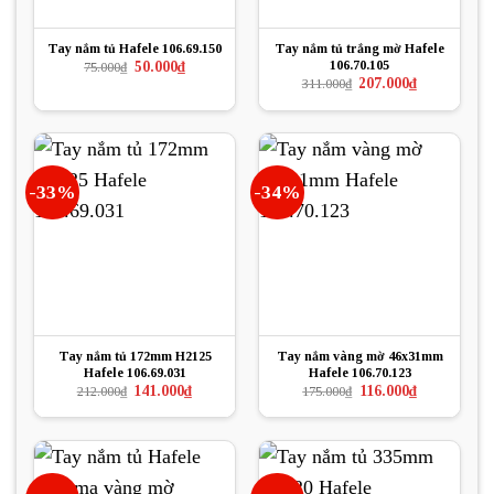
Tay nắm tủ Hafele 106.69.150
Tay nắm tủ trắng mờ Hafele
106.70.105
Giá
Giá
50.000
₫
75.000
₫
gốc
hiện
Giá
Giá
207.000
₫
311.000
₫
là:
tại
gốc
hiện
75.000₫.
là:
là:
tại
50.000₫.
311.000₫.
là:
207.000₫.
-33%
-34%
Tay nắm tủ 172mm H2125
Tay nắm vàng mờ 46x31mm
Hafele 106.69.031
Hafele 106.70.123
Giá
Giá
Giá
Giá
141.000
₫
116.000
₫
212.000
₫
175.000
₫
gốc
hiện
gốc
hiện
là:
tại
là:
tại
212.000₫.
là:
175.000₫.
là:
141.000₫.
116.000₫.