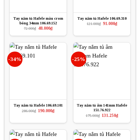
Tay nắm tủ Hafele màu crom
Tay nắm tủ Hafele 106.69.310
bóng 34mm 106.69.152
Giá
Giá
91.000
₫
121.000
₫
gốc
hiện
Giá
Giá
48.000
₫
72.000
₫
là:
tại
gốc
hiện
121.000₫.
là:
là:
tại
91.000₫.
72.000₫.
là:
48.000₫.
-34%
-25%
Tay nắm tủ Hafele 106.69.101
Tay nắm tủ âm 141mm Hafele
151.76.922
Giá
Giá
190.000
₫
286.000
₫
gốc
hiện
Giá
Giá
131.250
₫
175.000
₫
là:
tại
gốc
hiện
286.000₫.
là:
là:
tại
190.000₫.
175.000₫.
là:
131.250₫.