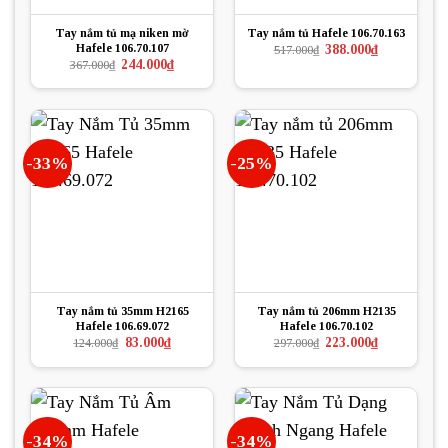
Tay nắm tủ mạ niken mờ
Tay nắm tủ Hafele 106.70.163
Hafele 106.70.107
Giá
Giá
388.000
₫
517.000
₫
gốc
hiện
Giá
Giá
244.000
₫
367.000
₫
là:
tại
gốc
hiện
517.000₫.
là:
là:
tại
388.000₫.
367.000₫.
là:
244.000₫.
-33%
-25%
Tay nắm tủ 35mm H2165
Tay nắm tủ 206mm H2135
Hafele 106.69.072
Hafele 106.70.102
Giá
Giá
Giá
Giá
83.000
₫
223.000
₫
124.000
₫
297.000
₫
gốc
hiện
gốc
hiện
là:
tại
là:
tại
124.000₫.
là:
297.000₫.
là:
83.000₫.
223.000₫.
-34%
-34%