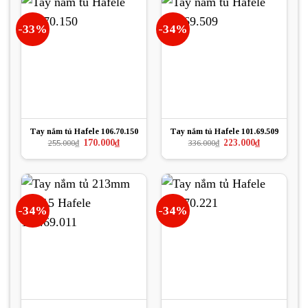
-33%
-34%
Tay nắm tủ Hafele 106.70.150
Tay nắm tủ Hafele 101.69.509
Giá
Giá
Giá
Giá
170.000
₫
223.000
₫
255.000
₫
336.000
₫
gốc
hiện
gốc
hiện
là:
tại
là:
tại
255.000₫.
là:
336.000₫.
là:
170.000₫.
223.000₫.
-34%
-34%