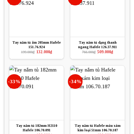
Tay nắm tủ âm 205mm Hafele
Tay nắm tủ dạng thanh
151.76.924
ngang Hafele 126.37.911
Giá
Giá
Giá
Giá
132.000
₫
509.000
₫
199.000
₫
766.000
₫
gốc
hiện
gốc
hiện
là:
tại
là:
tại
199.000₫.
là:
766.000₫.
là:
132.000₫.
509.000₫.
-33%
-34%
Tay nắm tủ 182mm H2110
Tay nắm tủ Hafele màu xám
Hafele 106.70.091
kim loại 51mm 106.70.187