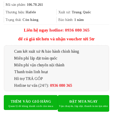
gốc
hiện
Mã sản phẩm:
106.70.261
là:
tại
367.000₫.
là:
Thương hiệu:
Hafele
Xuất xứ:
Trung Quốc
244.000₫.
Trạng thái:
Còn hàng
Bảo hành:
1 năm
Liên hệ ngay
hotline: 0936 080 365
để có giá tốt hơn và nhận voucher tới 5tr
Cam kết xuất xứ & bảo hành chính hãng
Miễn phí lắp đặt toàn quốc
Miễn phí vận chuyển nội thành
Thanh toán linh hoạt
Hỗ trợ TRẢ GÓP
Hotline tư vấn (24/7):
0936 080 365
THÊM VÀO GIỎ HÀNG
ĐẶT MUA NGAY