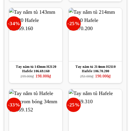
124.000₫.
là:
là:
tại
83.000₫.
762.300₫.
là:
572.000₫.
-34%
-25%
Tay nắm tủ 143mm H2120
Tay nắm tủ 214mm H2110
Hafele 106.69.160
Hafele 106.70.200
Giá
Giá
Giá
Giá
198.000
₫
190.000
₫
299.000
₫
253.000
₫
gốc
hiện
gốc
hiện
là:
tại
là:
tại
299.000₫.
là:
253.000₫.
là:
198.000₫.
190.000₫.
-33%
-25%