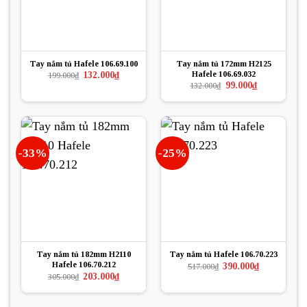
Tay nắm tủ Hafele 106.69.100
Tay nắm tủ 172mm H2125
Hafele 106.69.032
Giá
Giá
132.000
₫
199.000
₫
gốc
hiện
Giá
Giá
99.000
₫
132.000
₫
là:
tại
gốc
hiện
199.000₫.
là:
là:
tại
132.000₫.
132.000₫.
là:
99.000₫.
-33%
-25%
Tay nắm tủ 182mm H2110
Tay nắm tủ Hafele 106.70.223
Hafele 106.70.212
Giá
Giá
390.000
₫
517.000
₫
gốc
hiện
Giá
Giá
203.000
₫
305.000
₫
là:
tại
gốc
hiện
517.000₫.
là:
là:
tại
390.000₫.
305.000₫.
là: