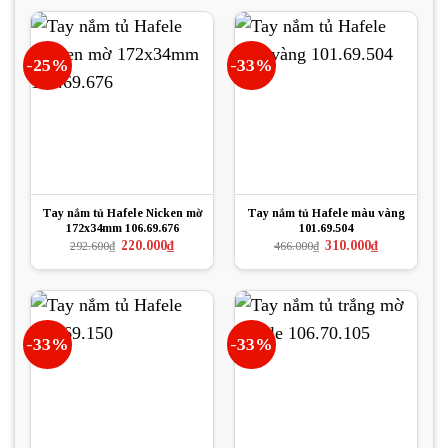
217.000₫.
là:
665.000₫.
là:
145.000₫.
442.000₫.
-25%
-33%
Tay nắm tủ Hafele Nicken mờ
Tay nắm tủ Hafele màu vàng
172x34mm 106.69.676
101.69.504
Giá
Giá
Giá
Giá
220.000
₫
310.000
₫
292.600
₫
466.000
₫
gốc
hiện
gốc
hiện
là:
tại
là:
tại
292.600₫.
là:
466.000₫.
là:
220.000₫.
310.000₫.
-33%
-33%