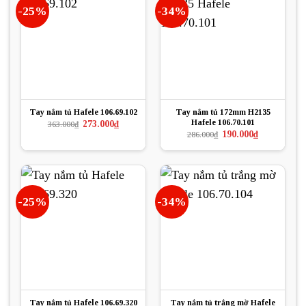
-25%
-34%
Tay nắm tủ Hafele 106.69.102
Tay nắm tủ 172mm H2135
Hafele 106.70.101
Giá
Giá
273.000
₫
363.000
₫
gốc
hiện
Giá
Giá
190.000
₫
286.000
₫
là:
tại
gốc
hiện
363.000₫.
là:
là:
tại
273.000₫.
286.000₫.
là:
190.000₫.
-25%
-34%
Tay nắm tủ Hafele 106.69.320
Tay nắm tủ trắng mờ Hafele