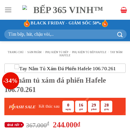
Bỏ
qua
nội
BLACK FRIDAY - GIẢM SỐC 50%
dung
Tìm
kiếm:
TRANG CHỦ
/
SẢN PHẨM
/
PHỤ KIỆN TỦ BẾP
/
PHỤ KIỆN TỦ BẾP HAFELE
/
TAY NẮM
HAFELE
Tay nắm tủ xám đá phiến Hafele
-34%
106.70.261
0
16
29
27
Kết thúc sau
F
ASH SALE
ngày
giờ
phút
giây
Giá
Giá
244.000
₫
₫
367.000