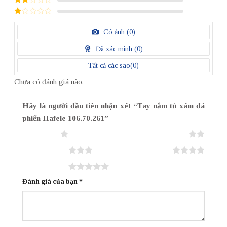
điểm
2
/
5
1
điểm
/
Có ảnh (
0
)
5
điểm
Đã xác minh (
0
)
Tất cả các sao(
0
)
Chưa có đánh giá nào.
Hãy là người đầu tiên nhận xét “Tay nắm tủ xám đá
phiến Hafele 106.70.261”
1 trên 5 sao
2 trên 5 sao
3 trên 5 sao
4 trên 5 sao
5 trên 5 sao
Đánh giá của bạn
*