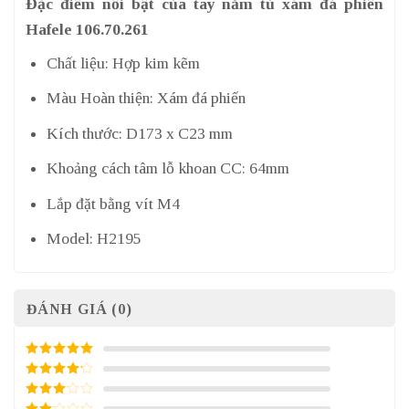
Đặc điểm nổi bật của tay nắm tủ xám đá phiến
Hafele 106.70.261
Chất liệu: Hợp kim kẽm
Màu Hoàn thiện: Xám đá phiến
Kích thước: D173 x C23 mm
Khoảng cách tâm lỗ khoan CC: 64mm
Lắp đặt bằng vít M4
Model: H2195
ĐÁNH GIÁ (0)
5
/ 5 điểm
4
/ 5
điểm
3
/ 5