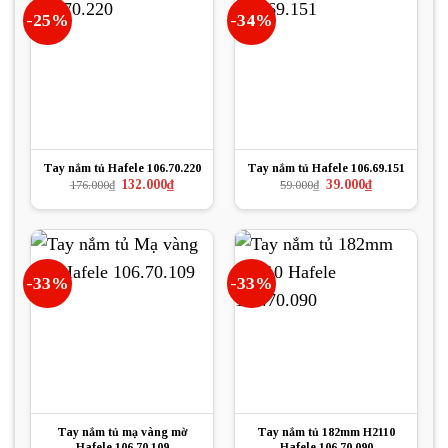
-25%
-34%
Tay nắm tủ Hafele 106.70.220
Tay nắm tủ Hafele 106.69.151
Giá
Giá
Giá
Giá
132.000
₫
39.000
₫
176.000
₫
59.000
₫
gốc
hiện
gốc
hiện
là:
tại
là:
tại
176.000₫.
là:
59.000₫.
là:
132.000₫.
39.000₫.
-33%
-33%
Tay nắm tủ mạ vàng mờ
Tay nắm tủ 182mm H2110
Hafele 106.70.109
Hafele 106.70.090