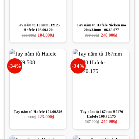
Tay nắm tủ 108mm H2125
Tay nắm tủ Hafele Nicken mờ
Hafele 106.69.120
204x34mm 106.69.677
Giá
Giá
Giá
Giá
104.000
₫
248.000
₫
155.000
₫
330.000
₫
gốc
hiện
gốc
hiện
là:
tại
là:
tại
155.000₫.
là:
330.000₫.
là:
104.000₫.
248.000₫.
-34%
-34%
Tay nắm tủ Hafele 101.69.508
Tay nắm tủ 167mm H2170
Hafele 106.70.175
Giá
Giá
223.000
₫
336.000
₫
gốc
hiện
Giá
Giá
244.000
₫
367.000
₫
là:
tại
gốc
hiện
336.000₫.
là:
là:
tại
223.000₫.
367.000₫.
là:
244.000₫.