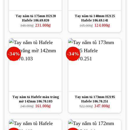
Tay nắm tủ 175mm H2120
Tay nắm tủ 140mm H2125
Hafele 106.69.020
Hafele 106.69.141
Giá
Giá
Giá
Giá
231.000
₫
124.000
₫
348.000
₫
165.000
₫
gốc
hiện
gốc
hiện
là:
tại
là:
tại
348.000₫.
là:
165.000₫.
là:
231.000₫.
124.000₫.
-34%
-34%
Tay nắm tủ Hafele màu trắng
Tay nắm tủ 173mm H2195
mờ 142mm 106.70.103
Hafele 106.70.251
Giá
Giá
Giá
Giá
161.000
₫
347.000
₫
243.000
₫
522.000
₫
gốc
hiện
gốc
hiện
là:
tại
là:
tại
243.000₫.
là:
522.000₫.
là:
161.000₫.
347.000₫.