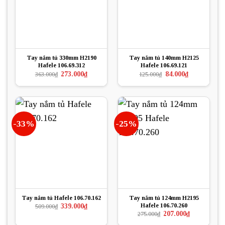
Tay nắm tủ 330mm H2190
Tay nắm tủ 140mm H2125
Hafele 106.69.312
Hafele 106.69.121
Giá
Giá
Giá
Giá
273.000
₫
84.000
₫
363.000
₫
125.000
₫
gốc
hiện
gốc
hiện
là:
tại
là:
tại
363.000₫.
là:
125.000₫.
là:
273.000₫.
84.000₫.
-33%
-25%
Tay nắm tủ Hafele 106.70.162
Tay nắm tủ 124mm H2195
Hafele 106.70.260
Giá
Giá
339.000
₫
509.000
₫
gốc
hiện
Giá
Giá
207.000
₫
275.000
₫
là:
tại
gốc
hiện
509.000₫.
là: