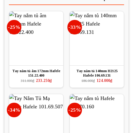
-25%
-33%
Tay nắm tủ âm 172mm Hafele
Tay nắm tủ 140mm H2125
151.22.400
Hafele 106.69.131
Giá
Giá
Giá
Giá
233.250
₫
124.000
₫
311.000
₫
186.000
₫
gốc
hiện
gốc
hiện
là:
tại
là:
tại
311.000₫.
là:
186.000₫.
là:
233.250₫.
124.000₫.
-34%
-25%