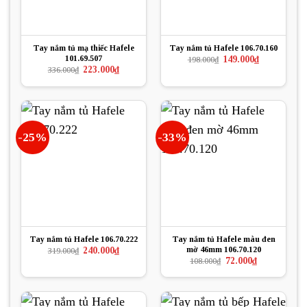
Tay nắm tủ mạ thiếc Hafele
Tay nắm tủ Hafele 106.70.160
101.69.507
Giá
Giá
149.000
₫
198.000
₫
gốc
hiện
Giá
Giá
223.000
₫
336.000
₫
là:
tại
gốc
hiện
198.000₫.
là:
là:
tại
149.000₫.
336.000₫.
là:
223.000₫.
-25%
-33%
Tay nắm tủ Hafele 106.70.222
Tay nắm tủ Hafele màu đen
mờ 46mm 106.70.120
Giá
Giá
240.000
₫
319.000
₫
gốc
hiện
Giá
Giá
72.000
₫
108.000
₫
là:
tại
gốc
hiện
319.000₫.
là:
là:
tại
240.000₫.
108.000₫.
là:
72.000₫.