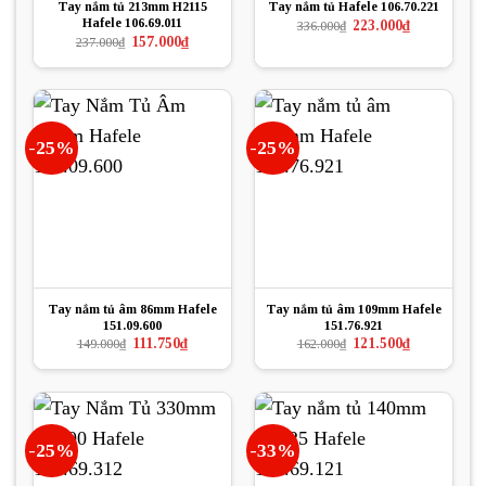
Tay nắm tủ 213mm H2115
Tay nắm tủ Hafele 106.70.221
Hafele 106.69.011
Giá
Giá
223.000
₫
336.000
₫
gốc
hiện
Giá
Giá
157.000
₫
237.000
₫
là:
tại
gốc
hiện
336.000₫.
là:
là:
tại
223.000₫.
237.000₫.
là:
157.000₫.
-25%
-25%
Tay nắm tủ âm 86mm Hafele
Tay nắm tủ âm 109mm Hafele
151.09.600
151.76.921
Giá
Giá
Giá
Giá
111.750
₫
121.500
₫
149.000
₫
162.000
₫
gốc
hiện
gốc
hiện
là:
tại
là:
tại
149.000₫.
là:
162.000₫.
là:
111.750₫.
121.500₫.
-25%
-33%