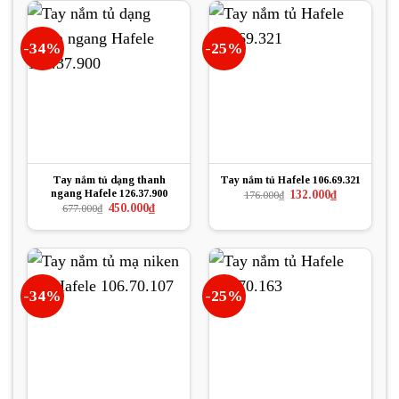
203.000₫.
-34%
-25%
Tay nắm tủ dạng thanh
Tay nắm tủ Hafele 106.69.321
ngang Hafele 126.37.900
Giá
Giá
132.000
₫
176.000
₫
gốc
hiện
Giá
Giá
450.000
₫
677.000
₫
là:
tại
gốc
hiện
176.000₫.
là:
là:
tại
132.000₫.
677.000₫.
là:
450.000₫.
-34%
-25%