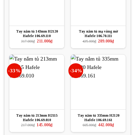
Tay nắm tủ 143mm H2120
Tay nắm tủ mạ vàng mờ
Hafele 106.69.110
Hafele 106.70.111
Giá
Giá
Giá
Giá
211.000
₫
289.000
₫
317.000
₫
435.000
₫
gốc
hiện
gốc
hiện
là:
tại
là:
tại
317.000₫.
là:
435.000₫.
là:
211.000₫.
289.000₫.
-33%
-34%
Tay nắm tủ 213mm H2115
Tay nắm tủ 335mm H2120
Hafele 106.69.010
Hafele 106.69.161
Giá
Giá
Giá
Giá
145.000
₫
442.000
₫
217.000
₫
665.000
₫
gốc
hiện
gốc
hiện
là:
tại
là:
tại