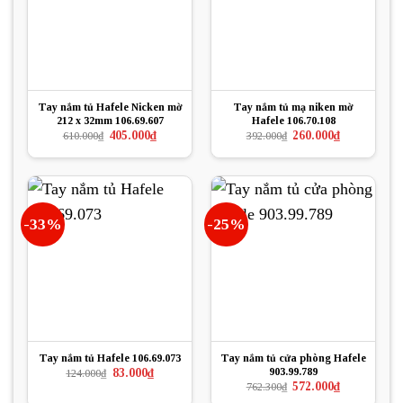
Tay nắm tủ Hafele Nicken mờ
Tay nắm tủ mạ niken mờ
212 x 32mm 106.69.607
Hafele 106.70.108
Giá
Giá
Giá
Giá
405.000
₫
260.000
₫
610.000
₫
392.000
₫
gốc
hiện
gốc
hiện
là:
tại
là:
tại
610.000₫.
là:
392.000₫.
là:
405.000₫.
260.000₫.
-33%
-25%
Tay nắm tủ Hafele 106.69.073
Tay nắm tủ cửa phòng Hafele
903.99.789
Giá
Giá
83.000
₫
124.000
₫
gốc
hiện
Giá
Giá
572.000
₫
762.300
₫
là:
tại
gốc
hiện