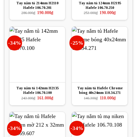
Tay nắm tủ 214mm H2110
Tay nắm tủ 124mm H2195
Hafele 106.70.201
Hafele 106.70.250
Giá
Giá
Giá
Giá
190.000
₫
190.000
₫
286.000
₫
253.000
₫
gốc
hiện
gốc
hiện
là:
tại
là:
tại
286.000₫.
là:
253.000₫.
là:
190.000₫.
190.000₫.
-34%
-25%
Tay nắm tủ 142mm H2135
Tay nắm tủ Hafele Chrome
Hafele 106.70.100
bóng 40x24mm 110.34.271
Giá
Giá
Giá
Giá
161.000
₫
110.000
₫
243.000
₫
146.300
₫
gốc
hiện
gốc
hiện
là:
tại
là:
tại
243.000₫.
là:
146.300₫.
là:
161.000₫.
110.000₫.
-34%
-34%