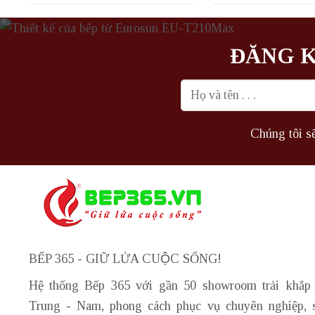
là:
tại
là:
2.174.000₫.
là:
2.274
1.450.000₫.
ĐĂNG K
Chúng tôi sẽ
BẾP 365 - GIỮ LỬA CUỘC SỐNG!
Hệ thống Bếp 365 với gần 50 showroom trải khắp
Trung - Nam, phong cách phục vụ chuyên nghiệp, 