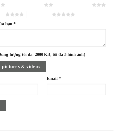
o
2 trên 5 sao
3 trên 5 sao
sao
5 trên 5 sao
của bạn
*
ung lượng tối đa: 2000 KB, tối đa 5 hình ảnh)
 pictures & videos
Email
*