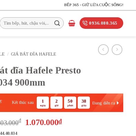
BẾP 365 - GIỮ LỬA CUỘC SỐNG!
Tìm
0936.080.365
kiếm:
LE
/
GIÁ BÁT ĐĨA HAFELE
bát đĩa Hafele Presto
.034 900mm
1
2
50
37
E
Kết thúc sau
Đang diễn ra
ngày
giờ
phút
giây
Giá
Giá
₫
1.070.000
₫
603.000
gốc
hiện
44.40.034