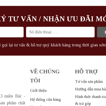
tại
là:
tại
.000₫.
là:
2.038.000₫.
là:
1.591.800₫.
1.360.000₫.
Ý TƯ VẤN / NHẬN ƯU ĐÃI M
 gọi lại tư vấn & hỗ trợ quý khách hàng trong thời gian sớm
VỀ CHÚNG
HỖ TRỢ
TÔI
Tư vấn sản phẩm
Hướng dẫn mua hà
Giới thiệu
 3 miền Bắc -
Hình thức thanh to
Hệ thống cửa hàng
sản phẩm chất
& trả góp