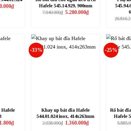
Giá
Hafele 545.14.929, 900mm
545.94
0.000
₫
hiện
Giá
Giá
5.280.000
₫
7.040.000
₫
tại
gốc
hiện
26.816.
.000₫.
là:
là:
tại
1.360.000₫.
7.040.000₫.
là:
5.280.000₫.
-33%
-25%
 Hafele
Khay up bát đĩa Hafele
Rổ bát đĩ
8
544.01.024 inox, 414x263mm
Hafele 
Giá
Giá
Giá
1.800
₫
1.360.000
₫
2.038.000
₫
5.885.
hiện
gốc
hiện