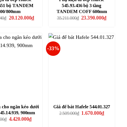
.651 bộ TANDEM
545.93.436 bộ 3 tầng
600/800mm
TANDEM COFF 600mm
Giá
Giá
Giá
Giá
20.120.000
₫
23.390.000
₫
240
₫
35.211.000
₫
gốc
hiện
gốc
hiện
là:
tại
là:
tại
26.816.240₫.
là:
35.211.000₫.
là:
20.120.000₫.
23.390.000
-33%
a cho ngăn kéo dưới
Giá để bát Hafele 544.01.327
Giá
Giá
545.14.939, 900mm
1.670.000
₫
2.509.000
₫
gốc
hiện
Giá
Giá
4.420.000
₫
000
₫
là:
tại
gốc
hiện
2.509.000₫.
là: