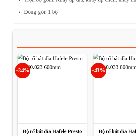
Đóng gói: 1 bộ
-34%
-43%
Bộ rổ bát đĩa Hafele Presto
Bộ rổ bát đĩa Haf