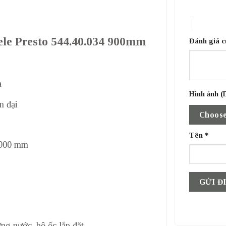
1 trên 5 sa
4 trên 5 
afele Presto 544.40.034 900mm
Đánh giá 
a
Hình ảnh (D
n đại
Choose
Tên
*
 900 mm
ng nước, bộ ốc lắp đặt