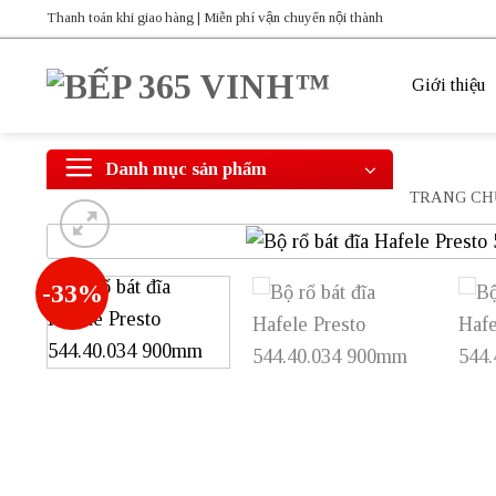
Bỏ
Thanh toán khi giao hàng | Miễn phí vận chuyển nội thành
qua
nội
Giới thiệu
dung
Danh mục sản phẩm
TRANG CH
-33%