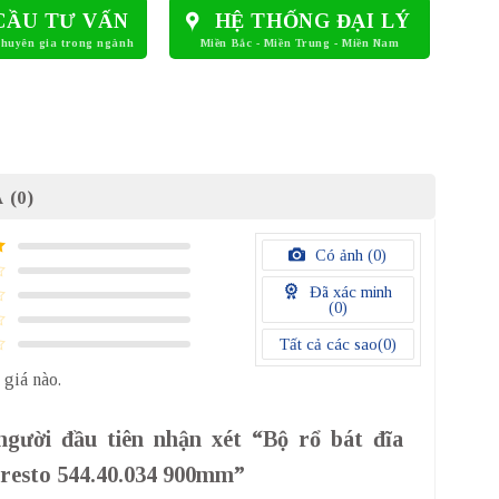
CẦU TƯ VẤN
HỆ THỐNG ĐẠI LÝ
 (0)
Có ảnh (
0
)
Đã xác minh
(
0
)
Tất cả các sao(
0
)
 giá nào.
người đầu tiên nhận xét “Bộ rổ bát đĩa
Presto 544.40.034 900mm”