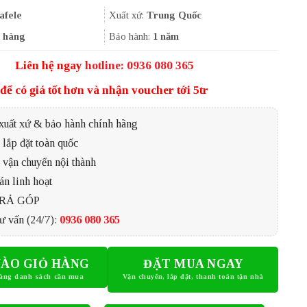
là:
tại
1.603.000₫.
là:
afele
Xuất xứ:
Trung Quốc
1.070.000₫.
 hàng
Bảo hành:
1 năm
Liên hệ ngay
hotline: 0936 080 365
để có giá tốt hơn và nhận voucher tới 5tr
xuất xứ & bảo hành chính hãng
lắp đặt toàn quốc
 vận chuyển nội thành
án linh hoạt
TRẢ GÓP
ư vấn (24/7):
0936 080 365
ÀO GIỎ HÀNG
ĐẶT MUA NGAY