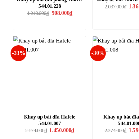
Giá
544.01.228
1.36
2.037.000
₫
gốc
Giá
Giá
908.000
₫
1.210.000
₫
là:
gốc
hiện
2.037
là:
tại
1.210.000₫.
là:
908.000₫.
-33%
-30%
Khay up bát đĩa Hafele
Khay up bát đĩa
544.01.007
544.01.00
Giá
Giá
Giá
1.450.000
₫
1.59
2.174.000
₫
2.274.000
₫
gốc
hiện
gốc