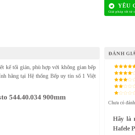
YÊU 
ĐÁNH GIÁ
ết kế tối giản, phù hợp với không gian bếp
5
/ 5 điểm
nh hãng tại Hệ thống Bếp uy tín số 1 Việt
4
/ 5
điểm
3
/ 5
điểm
2
/
resto 544.40.034 900mm
5
1
điểm
Chưa có đánh
/
5
điểm
Hãy là 
Hafele 