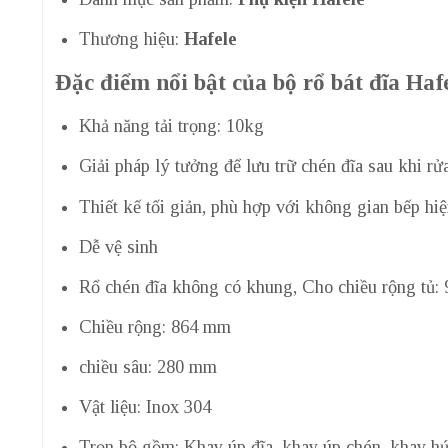
Thương hiệu:
Hafele
Đặc điểm nổi bật của bộ rổ bát đĩa H
Khả năng tải trọng: 10kg
Giải pháp lý tưởng để lưu trữ chén đĩa sau khi rử
Thiết kế tối giản, phù hợp với không gian bếp hiệ
Dễ vệ sinh
Rổ chén đĩa không có khung, Cho chiều rộng tủ:
Chiều rộng: 864 mm
chiều sâu: 280 mm
Vật liệu: Inox 304
Trọn bộ gồm: Khay úp đĩa, khay úp chén, khay hứ