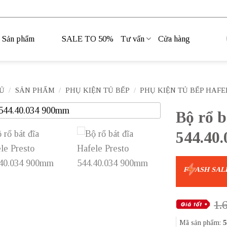
Sản phẩm
SALE TO 50%
Tư vấn
Cửa hàng
Ủ
/
SẢN PHẨM
/
PHỤ KIỆN TỦ BẾP
/
PHỤ KIỆN TỦ BẾP HAFE
Bộ rổ 
544.40
F
ASH SAL
1.
Mã sản phẩm:
5