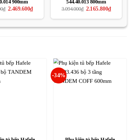
40.014 900mm
544.40.013 800mm
Giá
Giá
Giá
Giá
2.469.600
₫
2.165.800
₫
00
₫
3.094.000
₫
gốc
hiện
gốc
hiện
là:
tại
là:
tại
3.528.000₫.
là:
3.094.000₫.
là:
2.469.600₫.
2.165.800₫.
-34%
ện tủ bếp Hafele
Phụ kiện tủ bếp Hafele