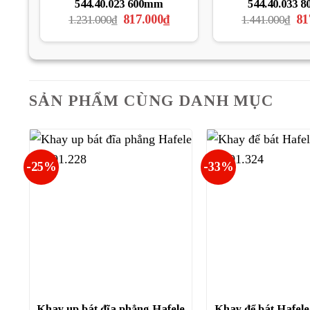
544.40.023 600mm
544.40.033 
Giá
Giá
Gi
817.000
₫
81
1.231.000
₫
1.441.000
₫
gốc
hiện
gố
là:
tại
là:
1.231.000₫.
là:
1.4
817.000₫.
SẢN PHẨM CÙNG DANH MỤC
-25%
-33%
Khay up bát đĩa phẳng Hafele
Khay để bát Hafele