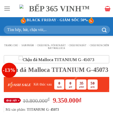
Bỏ
qua
nội
BLACK FRIDAY - GIẢM SỐC 50%
dung
Tìm
kiếm:
TRANG CHỦ
/
SẢN PHẨM
/
CHẬU RỬA - VÒI RỬA BÁT
/
CHẬU RỬA BÁT
/
CHẬU RỬA CHÉN
BÁT MALLOCA
Chậu đá Malloca TITANIUM G-45073
-13%
0
0
35
50
Kết thúc sau
F
ASH SALE
ngày
giờ
phút
giây
Giá
Giá
9.350.000
₫
₫
10.800.000
gốc
hiện
Mã sản phẩm:
TITANIUM G-45073
là:
tại