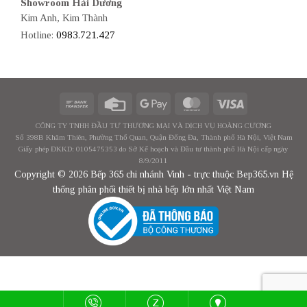
Showroom Hải Dương
Kim Anh, Kim Thành
Hotline:
0983.721.427
CÔNG TY TNHH ĐẦU TƯ THƯƠNG MẠI VÀ DỊCH VỤ HOÀNG CƯƠNG
Số 398B Khâm Thiên, Phường Thổ Quan, Quận Đống Đa, Thành phố Hà Nội, Việt Nam
Giấy phép ĐKKD: 0105475353 do Sở Kế hoạch và Đầu tư thành phố Hà Nội cấp ngày
8/9/2011
Copyright © 2026 Bếp 365 chi nhánh Vinh - trực thuộc Bep365.vn Hệ
thống phân phối thiết bị nhà bếp lớn nhất Việt Nam