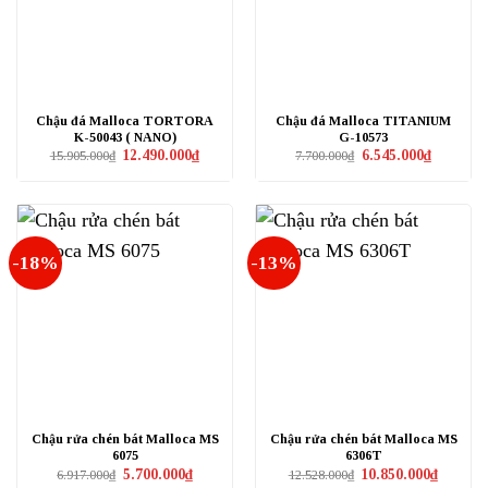
Chậu đá Malloca TORTORA
Chậu đá Malloca TITANIUM
K-50043 ( NANO)
G-10573
Giá
Giá
Giá
Giá
12.490.000
₫
6.545.000
₫
15.905.000
₫
7.700.000
₫
gốc
hiện
gốc
hiện
là:
tại
là:
tại
15.905.000₫.
là:
7.700.000₫.
là:
12.490.000₫.
6.545.000₫
-18%
-13%
Chậu rửa chén bát Malloca MS
Chậu rửa chén bát Malloca MS
6075
6306T
Giá
Giá
Giá
Giá
5.700.000
₫
10.850.000
₫
6.917.000
₫
12.528.000
₫
gốc
hiện
gốc
hiện