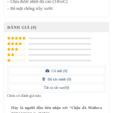
– Chịu được nhiệt độ cao (345oC)
– Bề mặt chống trầy xước
ĐÁNH GIÁ (0)
5
/ 5 điểm
4
/ 5
điểm
3
/ 5
điểm
2
/
5
1
điểm
/
Có ảnh (
0
)
5
điểm
Đã xác minh (
0
)
Tất cả các sao(
0
)
Chưa có đánh giá nào.
Hãy là người đầu tiên nhận xét “Chậu đá Malloca