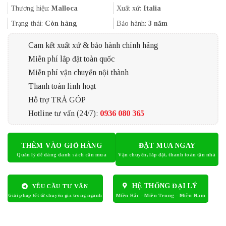
10.800.000₫.
là:
Thương hiệu:
Malloca
Xuất xứ:
Italia
9.350.000₫.
Trạng thái:
Còn hàng
Bảo hành:
3 năm
Cam kết xuất xứ & bảo hành chính hãng
Miễn phí lắp đặt toàn quốc
Miễn phí vận chuyển nội thành
Thanh toán linh hoạt
Hỗ trợ TRẢ GÓP
Hotline tư vấn (24/7):
0936 080 365
THÊM VÀO GIỎ HÀNG
ĐẶT MUA NGAY
HỆ THỐNG ĐẠI LÝ
YÊU CẦU TƯ VẤN