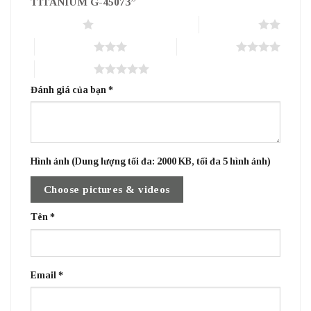
TITANIUM G-45073”
1 trên 5 sao
2 trên 5 sao
3 trên 5 sao
4 trên 5 sao
5 trên 5 sao
Đánh giá của bạn
*
Hình ảnh (Dung lượng tối đa: 2000 KB, tối đa 5 hình ảnh)
Choose pictures & videos
Tên
*
Email
*