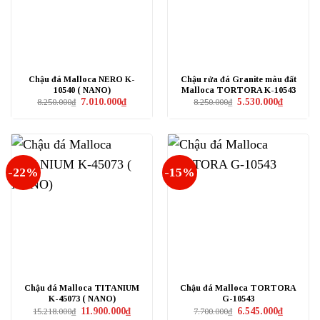
Chậu đá Malloca NERO K-
Chậu rửa đá Granite màu đất
10540 ( NANO)
Malloca TORTORA K-10543
Giá
Giá
Giá
Giá
7.010.000
₫
5.530.000
₫
8.250.000
₫
8.250.000
₫
gốc
hiện
gốc
hiện
là:
tại
là:
tại
8.250.000₫.
là:
8.250.000₫.
là:
7.010.000₫.
5.530.000₫
-22%
-15%
Chậu đá Malloca TITANIUM
Chậu đá Malloca TORTORA
K-45073 ( NANO)
G-10543
Giá
Giá
Giá
Giá
11.900.000
₫
6.545.000
₫
15.218.000
₫
7.700.000
₫
gốc
hiện
gốc
hiện