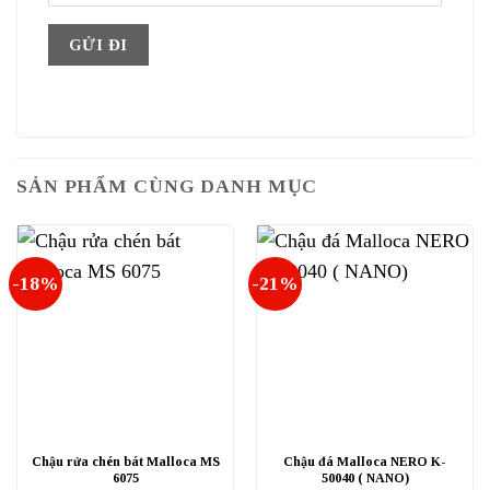
SẢN PHẨM CÙNG DANH MỤC
-18%
-21%
Chậu rửa chén bát Malloca MS
Chậu đá Malloca NERO K-
6075
50040 ( NANO)