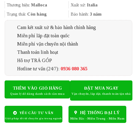
11.880.000₫.
là:
Thương hiệu:
Malloca
Xuất xứ:
Italia
10.285.000
Trạng thái:
Còn hàng
Bảo hành:
3 năm
Cam kết xuất xứ & bảo hành chính hãng
Miễn phí lắp đặt toàn quốc
Miễn phí vận chuyển nội thành
Thanh toán linh hoạt
Hỗ trợ TRẢ GÓP
Hotline tư vấn (24/7):
0936 080 365
THÊM VÀO GIỎ HÀNG
ĐẶT MUA NGAY
HỆ THỐNG ĐẠI LÝ
YÊU CẦU TƯ VẤN