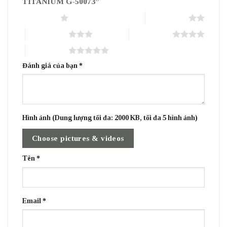
TITANIUM G-50073”
1 trên 5 sao
2 trên 5 sao
3 trên 5 sao
4 trên 5 sao
5 trên 5 sao
Đánh giá của bạn
*
Hình ảnh (Dung lượng tối đa: 2000 KB, tối đa 5 hình ảnh)
Choose pictures & videos
Tên
*
Email
*