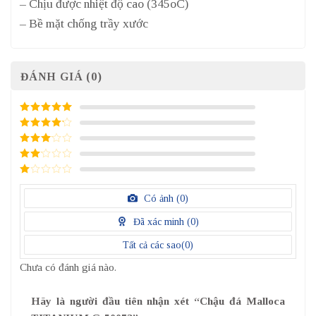
– Chịu được nhiệt độ cao (345oC)
– Bề mặt chống trầy xước
ĐÁNH GIÁ (0)
5
/ 5 điểm
4
/ 5
điểm
3
/ 5
điểm
2
/
5
1
điểm
/
Có ảnh (
0
)
5
điểm
Đã xác minh (
0
)
Tất cả các sao(
0
)
Chưa có đánh giá nào.
Hãy là người đầu tiên nhận xét “Chậu đá Malloca