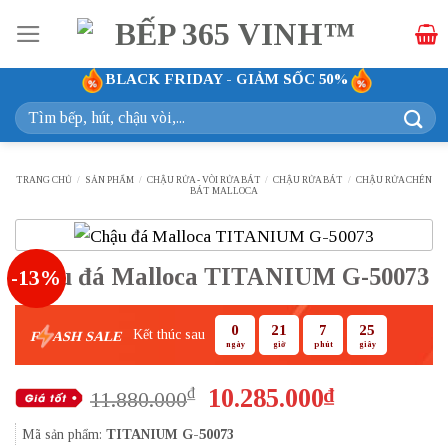
Bỏ
qua
nội
BLACK FRIDAY - GIẢM SỐC 50%
dung
Tìm
kiếm:
TRANG CHỦ
/
SẢN PHẨM
/
CHẬU RỬA - VÒI RỬA BÁT
/
CHẬU RỬA BÁT
/
CHẬU RỬA CHÉN
BÁT MALLOCA
Chậu đá Malloca TITANIUM G-50073
-13%
0
21
7
25
Kết thúc sau
F
ASH SALE
ngày
giờ
phút
giây
Giá
Giá
10.285.000
₫
₫
11.880.000
gốc
hiện
Mã sản phẩm:
TITANIUM G-50073
là:
tại