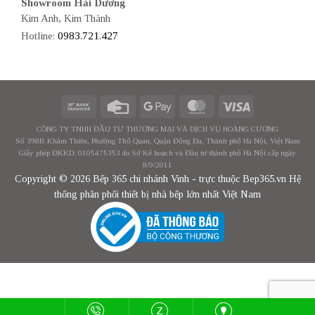
Showroom Hải Dương
Kim Anh, Kim Thành
Hotline:
0983.721.427
CÔNG TY TNHH ĐẦU TƯ THƯƠNG MẠI VÀ DỊCH VỤ HOÀNG CƯƠNG
Số 398B Khâm Thiên, Phường Thổ Quan, Quận Đống Đa, Thành phố Hà Nội, Việt Nam
Giấy phép ĐKKD: 0105475353 do Sở Kế hoạch và Đầu tư thành phố Hà Nội cấp ngày
8/9/2011
Copyright © 2026 Bếp 365 chi nhánh Vinh - trực thuộc Bep365.vn Hệ
thống phân phối thiết bị nhà bếp lớn nhất Việt Nam