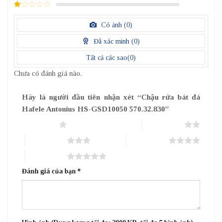
2
/
5
1
điểm
/
Có ảnh (
0
)
5
điểm
Đã xác minh (
0
)
Tất cả các sao(
0
)
Chưa có đánh giá nào.
Hãy là người đầu tiên nhận xét “Chậu rửa bát đá
Hafele Antonius HS-GSD10050 570.32.830”
1 trên 5 sao
2 trên 5 sao
3 trên 5 sao
4 trên 5 sao
5 trên 5 sao
Đánh giá của bạn
*