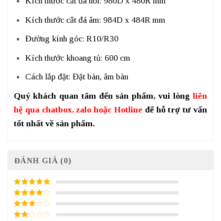
Kích thước cắt đá nổi: 980D x 480R mm
Kích thước cắt đá âm: 984D x 484R mm
Đường kính góc: R10/R30
Kích thước khoang tủ: 600 cm
Cách lắp đặt: Đặt bàn, âm bàn
Quý khách quan tâm đến sản phẩm, vui lòng
liên
hệ qua chatbox, zalo hoặc Hotline
để hỗ trợ tư vấn
tốt nhất về sản phẩm.
ĐÁNH GIÁ (0)
5
/ 5 điểm
4
/ 5
điểm
3
/ 5
điểm