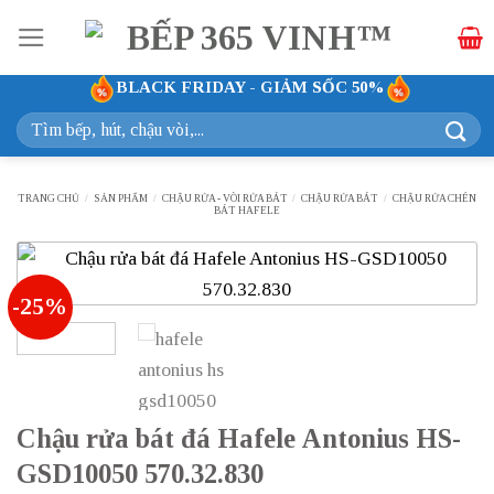
Bỏ
qua
nội
BLACK FRIDAY - GIẢM SỐC 50%
dung
Tìm
kiếm:
TRANG CHỦ
/
SẢN PHẨM
/
CHẬU RỬA - VÒI RỬA BÁT
/
CHẬU RỬA BÁT
/
CHẬU RỬA CHÉN
BÁT HAFELE
-25%
Chậu rửa bát đá Hafele Antonius HS-
GSD10050 570.32.830