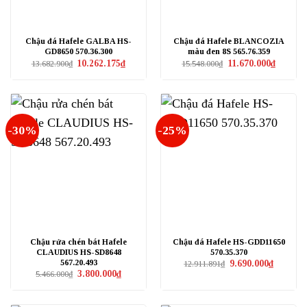
Chậu đá Hafele GALBA HS-
Chậu đá Hafele BLANCOZIA
GD8650 570.36.300
màu đen 8S 565.76.359
Giá
Giá
Giá
Giá
10.262.175
₫
11.670.000
₫
13.682.900
₫
15.548.000
₫
gốc
hiện
gốc
hiện
là:
tại
là:
tại
13.682.900₫.
là:
15.548.000₫.
là:
10.262.175₫.
11.670.0
-30%
-25%
Chậu rửa chén bát Hafele
Chậu đá Hafele HS-GDD11650
CLAUDIUS HS-SD8648
570.35.370
567.20.493
Giá
Giá
9.690.000
₫
12.911.891
₫
gốc
hiện
Giá
Giá
3.800.000
₫
5.466.000
₫
là:
tại
gốc
hiện
12.911.891₫.
là:
là:
tại
9.690.000
5.466.000₫.
là:
3.800.000₫.