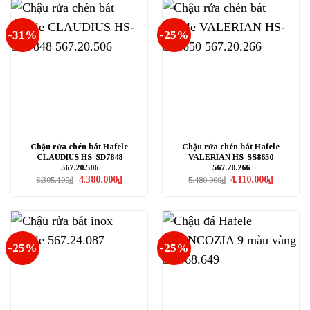
-31%
-25%
Chậu rửa chén bát Hafele
Chậu rửa chén bát Hafele
CLAUDIUS HS-SD7848
VALERIAN HS-SS8650
567.20.506
567.20.266
Giá
Giá
Giá
Giá
4.380.000
₫
4.110.000
₫
6.305.100
₫
5.480.000
₫
gốc
hiện
gốc
hiện
là:
tại
là:
tại
6.305.100₫.
là:
5.480.000₫.
là:
4.380.000₫.
4.110.000₫
-25%
-25%