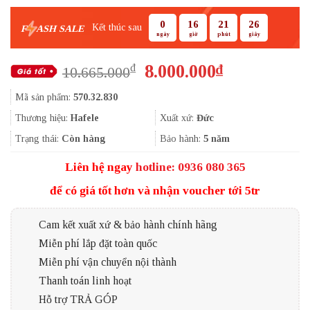
0
16
21
25
Kết thúc sau
F
ASH SALE
ngày
giờ
phút
giây
Giá
Giá
8.000.000
₫
₫
10.665.000
gốc
hiện
Mã sản phẩm:
570.32.830
là:
tại
10.665.000₫.
là:
Thương hiệu:
Hafele
Xuất xứ:
Đức
8.000.000₫.
Trạng thái:
Còn hàng
Bảo hành:
5 năm
Liên hệ ngay
hotline: 0936 080 365
để có giá tốt hơn và nhận voucher tới 5tr
Cam kết xuất xứ & bảo hành chính hãng
Miễn phí lắp đặt toàn quốc
Miễn phí vận chuyển nội thành
Thanh toán linh hoạt
Hỗ trợ TRẢ GÓP