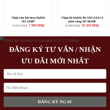
Chậu rửa bát inox Hafele
Chậu đá Hafele BLANCOZIA 9
567.24.087
màu vàng 567.68.649
Giá
Giá
Giá
Giá
7.980.000
₫
10.420.000
₫
10.627.000
₫
13.889.000
₫
gốc
hiện
gốc
hiện
là:
tại
là:
tại
10.627.000₫.
là:
13.889.000₫.
là:
7.980.000₫.
10.420.0
ĐĂNG KÝ TƯ VẤN / NHẬN
ƯU ĐÃI MỚI NHẤT