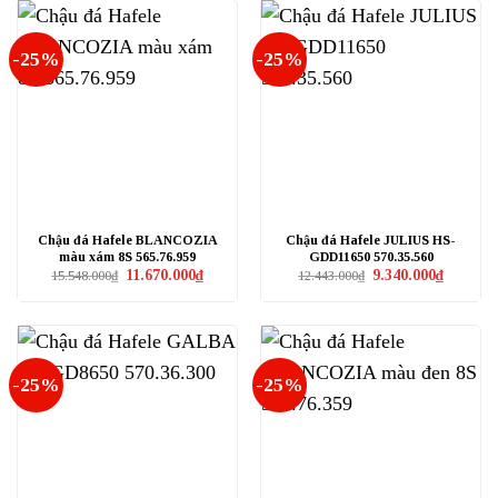
-25%
-25%
Chậu đá Hafele BLANCOZIA
Chậu đá Hafele JULIUS HS-
màu xám 8S 565.76.959
GDD11650 570.35.560
Giá
Giá
Giá
Giá
11.670.000
₫
9.340.000
₫
15.548.000
₫
12.443.000
₫
gốc
hiện
gốc
hiện
là:
tại
là:
tại
15.548.000₫.
là:
12.443.000₫.
là:
11.670.000₫.
9.340.000
-25%
-25%