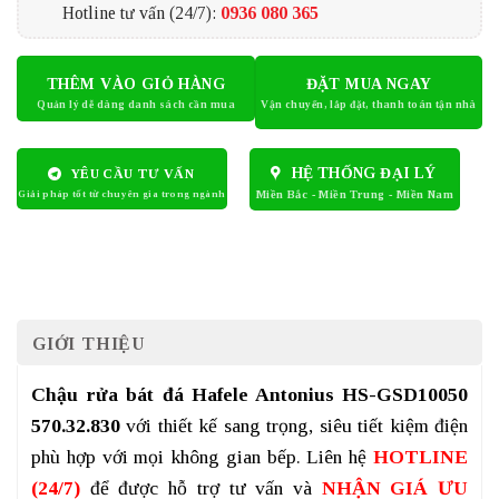
Hotline tư vấn (24/7):
0936 080 365
THÊM VÀO GIỎ HÀNG
ĐẶT MUA NGAY
HỆ THỐNG ĐẠI LÝ
YÊU CẦU TƯ VẤN
GIỚI THIỆU
Chậu rửa bát đá Hafele Antonius HS-GSD10050
570.32.830
với thiết kế sang trọng, siêu tiết kiệm điện
phù hợp với mọi không gian bếp. Liên hệ
HOTLINE
(24/7)
để được hỗ trợ tư vấn và
NHẬN GIÁ ƯU