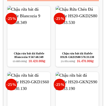
-25%
-25%
Chậu rửa bát đá Hafele
Chậu rửa bát đá Hafele
Blancozia 9 567.68.349
HS20-GKD2S80 570.33.530
Giá
Giá
Giá
Giá
10.420.000
₫
16.470.000
₫
13.889.000
₫
21.951.600
₫
gốc
hiện
gốc
hiện
là:
tại
là:
tại
13.889.000₫.
là:
21.951.600₫.
là:
10.420.000₫.
16.470.000
-25%
-25%