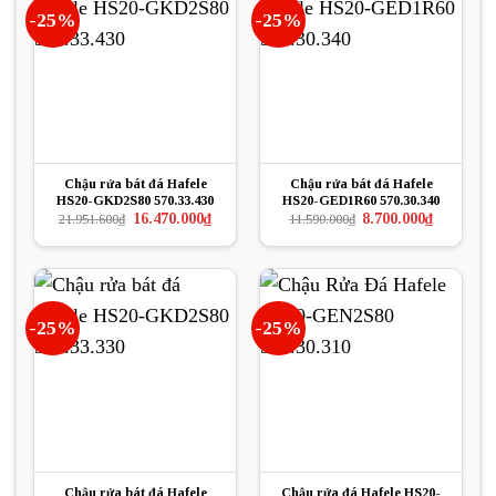
-25%
-25%
Chậu rửa bát đá Hafele
Chậu rửa bát đá Hafele
HS20-GKD2S80 570.33.430
HS20-GED1R60 570.30.340
Giá
Giá
Giá
Giá
16.470.000
₫
8.700.000
₫
21.951.600
₫
11.590.000
₫
gốc
hiện
gốc
hiện
là:
tại
là:
tại
21.951.600₫.
là:
11.590.000₫.
là:
16.470.000₫.
8.700.000₫.
-25%
-25%
Chậu rửa bát đá Hafele
Chậu rửa đá Hafele HS20-