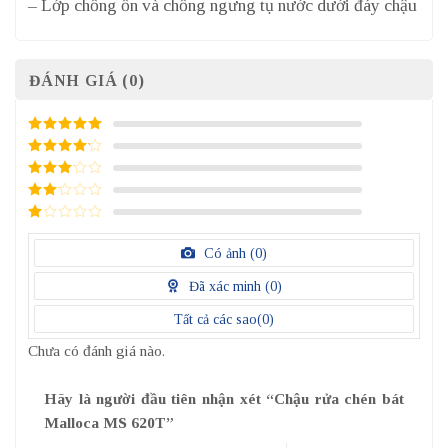
– Lớp chống ồn và chống ngưng tụ nước dưới đáy chậu
ĐÁNH GIÁ (0)
5
/ 5 điểm
4
/ 5
điểm
3
/ 5
điểm
2
/
5
1
điểm
/
Có ảnh (
0
)
5
điểm
Đã xác minh (
0
)
Tất cả các sao(
0
)
Chưa có đánh giá nào.
Hãy là người đầu tiên nhận xét “Chậu rửa chén bát
Malloca MS 620T”