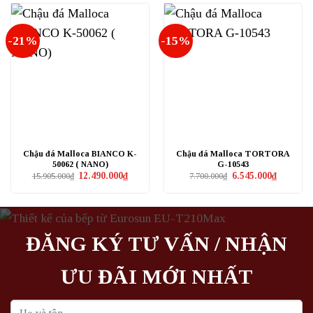
5.980.000₫.
12.490.0
-21%
-15%
Chậu đá Malloca BIANCO K-
Chậu đá Malloca TORTORA
50062 ( NANO)
G-10543
Giá
Giá
Giá
Giá
12.490.000
₫
6.545.000
₫
15.905.000
₫
7.700.000
₫
gốc
hiện
gốc
hiện
là:
tại
là:
tại
15.905.000₫.
là:
7.700.000₫.
là:
12.490.000₫.
6.545.000₫
ĐĂNG KÝ TƯ VẤN / NHẬN
ƯU ĐÃI MỚI NHẤT