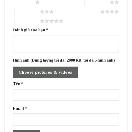
1 trên 5 sao
2 trên 5 sao
3 trên 5 sao
4 trên 5 sao
5 trên 5 sao
Đánh giá của bạn
*
Hình ảnh (Dung lượng tối đa: 2000 KB, tối đa 5 hình ảnh)
Choose pictures & videos
Tên
*
Email
*