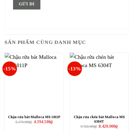
SẢN PHẨM CÙNG DANH MỤC
-15%
-13%
Chậu rửa bát Malloca MS 1011P
Chậu rửa chén bát Malloca MS
6304T
Giá
Giá
4.394.500
₫
5.170.000
₫
gốc
hiện
Giá
Giá
8.420.000
₫
9.720.000
₫
là:
tại
gốc
hiện
5.170.000₫.
là:
là:
tại