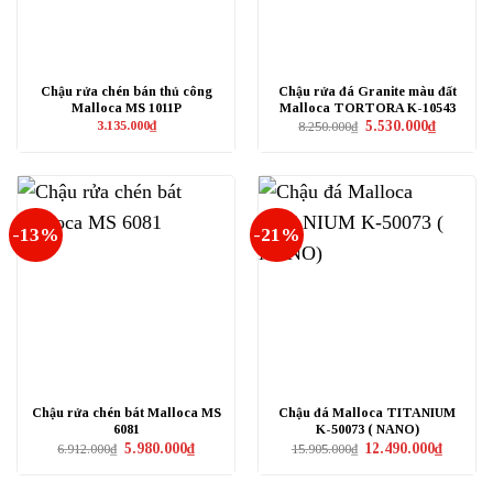
Chậu rửa chén bán thủ công
Chậu rửa đá Granite màu đất
Malloca MS 1011P
Malloca TORTORA K-10543
Giá
Giá
3.135.000
₫
5.530.000
₫
8.250.000
₫
gốc
hiện
là:
tại
8.250.000₫.
là:
5.530.000₫
-13%
-21%
Chậu rửa chén bát Malloca MS
Chậu đá Malloca TITANIUM
6081
K-50073 ( NANO)
Giá
Giá
Giá
Giá
5.980.000
₫
12.490.000
₫
6.912.000
₫
15.905.000
₫
gốc
hiện
gốc
hiện
là:
tại
là:
tại
6.912.000₫.
là:
15.905.000₫.
là: