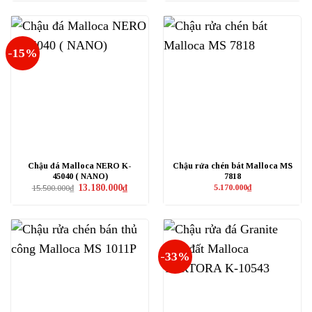
4.394.500₫.
9.720.000₫.
là:
8.420.000₫
-15%
Chậu đá Malloca NERO K-
Chậu rửa chén bát Malloca MS
45040 ( NANO)
7818
Giá
Giá
13.180.000
₫
5.170.000
₫
15.500.000
₫
gốc
hiện
là:
tại
15.500.000₫.
là:
13.180.000₫.
-33%