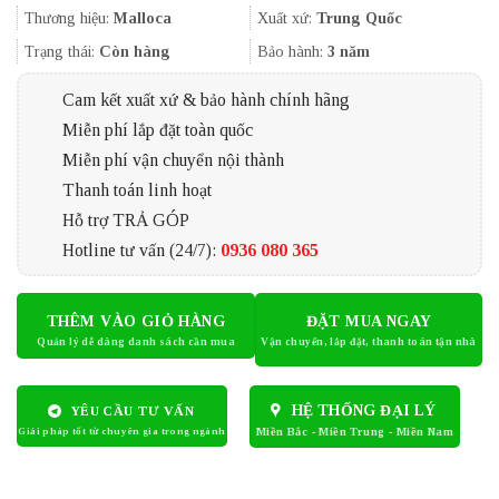
9.504.000₫.
là:
Thương hiệu:
Malloca
Xuất xứ:
Trung Quốc
8.230.000₫.
Trạng thái:
Còn hàng
Bảo hành:
3 năm
Cam kết xuất xứ & bảo hành chính hãng
Miễn phí lắp đặt toàn quốc
Miễn phí vận chuyển nội thành
Thanh toán linh hoạt
Hỗ trợ TRẢ GÓP
Hotline tư vấn (24/7):
0936 080 365
THÊM VÀO GIỎ HÀNG
ĐẶT MUA NGAY
HỆ THỐNG ĐẠI LÝ
YÊU CẦU TƯ VẤN