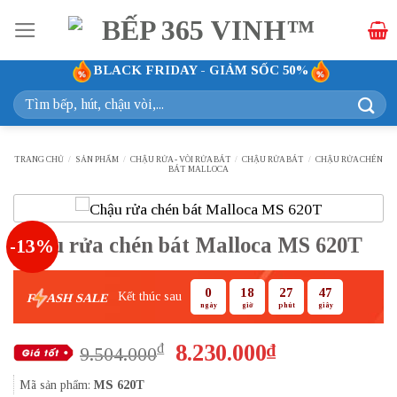
Bỏ
qua
nội
BLACK FRIDAY - GIẢM SỐC 50%
dung
Tìm
kiếm:
TRANG CHỦ
/
SẢN PHẨM
/
CHẬU RỬA - VÒI RỬA BÁT
/
CHẬU RỬA BÁT
/
CHẬU RỬA CHÉN
BÁT MALLOCA
Chậu rửa chén bát Malloca MS 620T
-13%
0
18
27
46
Kết thúc sau
F
ASH SALE
ngày
giờ
phút
giây
Giá
Giá
8.230.000
₫
₫
9.504.000
gốc
hiện
Mã sản phẩm:
MS 620T
là:
tại