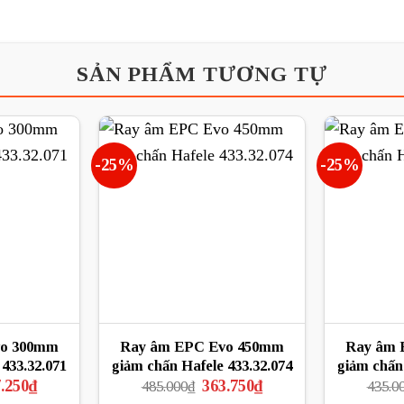
SẢN PHẨM TƯƠNG TỰ
-25%
-25%
vo 300mm
Ray âm EPC Evo 450mm
Ray âm 
 433.32.071
giảm chấn Hafele 433.32.074
giảm chấ
Giá
Giá
Giá
.250
₫
363.750
₫
485.000
₫
435.0
hiện
gốc
hiện