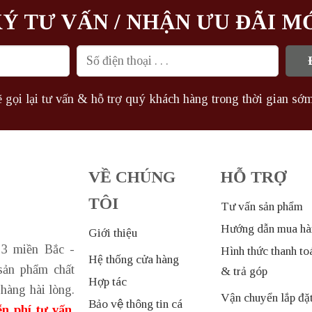
Ý TƯ VẤN / NHẬN ƯU ĐÃI M
 gọi lại tư vấn & hỗ trợ quý khách hàng trong thời gian sớm
VỀ CHÚNG
HỖ TRỢ
TÔI
Tư vấn sản phẩm
Hướng dẫn mua hà
Giới thiệu
 3 miền Bắc -
Hình thức thanh to
Hệ thống cửa hàng
sản phẩm chất
& trả góp
Hợp tác
hàng hài lòng.
Vận chuyển lắp đặ
Bảo vệ thông tin cá
n phí tư vấn,