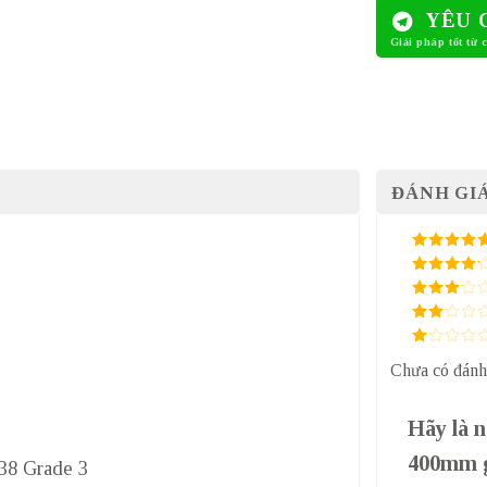
YÊU 
ĐÁNH GIÁ
5
/ 5 điểm
4
/ 5
điểm
3
/ 5
điểm
2
/
5
1
điểm
Chưa có đánh
/
5
điểm
Hãy là 
400mm g
338 Grade 3