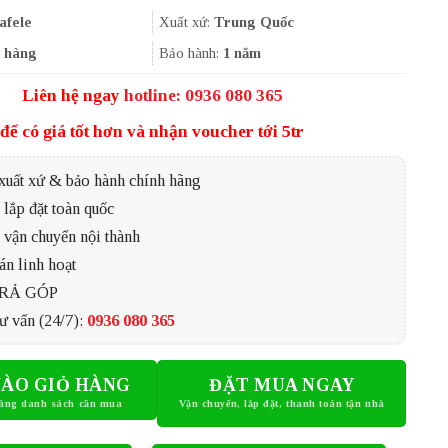
là:
tại
460.000₫.
là:
afele
Xuất xứ:
Trung Quốc
345.000₫.
 hàng
Bảo hành:
1 năm
Liên hệ ngay
hotline: 0936 080 365
để có giá tốt hơn và nhận voucher tới 5tr
xuất xứ & bảo hành chính hãng
lắp đặt toàn quốc
 vận chuyển nội thành
án linh hoạt
TRẢ GÓP
ư vấn (24/7):
0936 080 365
ÀO GIỎ HÀNG
ĐẶT MUA NGAY