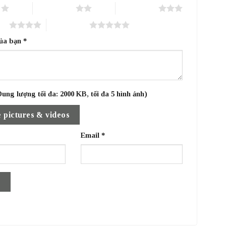
o
2 trên 5 sao
3 trên 5 sao
sao
5 trên 5 sao
của bạn
*
ung lượng tối đa: 2000 KB, tối đa 5 hình ảnh)
 pictures & videos
Email
*