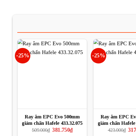
-25%
-25%
Ray âm EPC Evo 500mm
Ray âm EPC E
giảm chấn Hafele 433.32.075
giảm chấn Hafele
Giá
Giá
Giá
381.750
₫
317
509.000
₫
423.000
₫
gốc
hiện
gốc