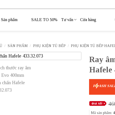
Sản phẩm
SALE TO 50%
Tư vấn
Cửa hàng
Ủ
/
SẢN PHẨM
/
PHỤ KIỆN TỦ BẾP
/
PHỤ KIỆN TỦ BẾP HAFE
Ray âm
Hafele 
F
ASH SAL
46
Mã sản phẩm:
4