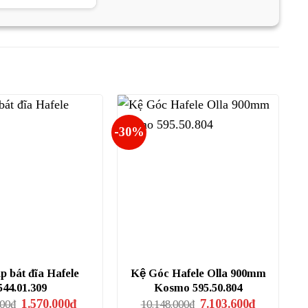
là:
tại
435.000₫.
là:
326.250₫.
-30%
p bát đĩa Hafele
Kệ Góc Hafele Olla 900mm
544.01.309
Kosmo 595.50.804
Giá
Giá
Giá
Giá
1.570.000
₫
7.103.600
₫
000
₫
10.148.000
₫