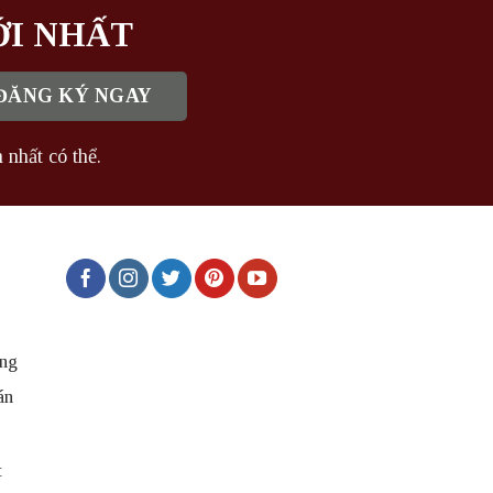
ỚI NHẤT
 nhất có thể.
ng
án
t