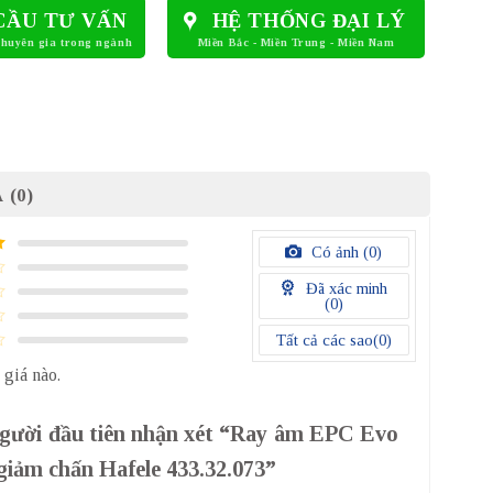
CẦU TƯ VẤN
HỆ THỐNG ĐẠI LÝ
 (0)
Có ảnh (
0
)
Đã xác minh
(
0
)
Tất cả các sao(
0
)
 giá nào.
người đầu tiên nhận xét “Ray âm EPC Evo
iảm chấn Hafele 433.32.073”