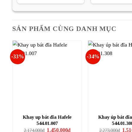
là:
tại
là:
509.000₫.
là:
423
381.750₫.
SẢN PHẨM CÙNG DANH MỤC
-33%
-34%
Khay up bát đĩa Hafele
Khay úp bát đĩa
544.01.007
544.01.30
Giá
Giá
Giá
1.450.000
₫
1.51
2.174.000
₫
2.273.000
₫