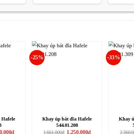
tại
là:
tại
.000₫.
là:
485.000₫.
là:
317.250₫.
363.750₫.
-25%
-33%
 Hafele
Khay úp bát đĩa Hafele
Khay ú
8
544.01.208
Giá
Giá
Giá
0.000
₫
1.250.000
₫
1.661.000
₫
2.360.