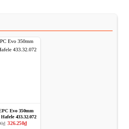
EPC Evo 350mm
n Hafele 433.32.072
Giá
Giá
326.250
₫
00
₫
gốc
hiện