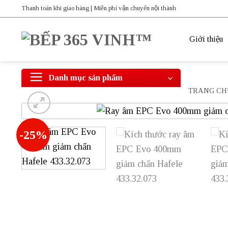
Bỏ
Thanh toán khi giao hàng | Miễn phí vận chuyển nội thành
qua
nội
Giới thiệu
dung
Danh mục sản phẩm
TRANG CH
-25%