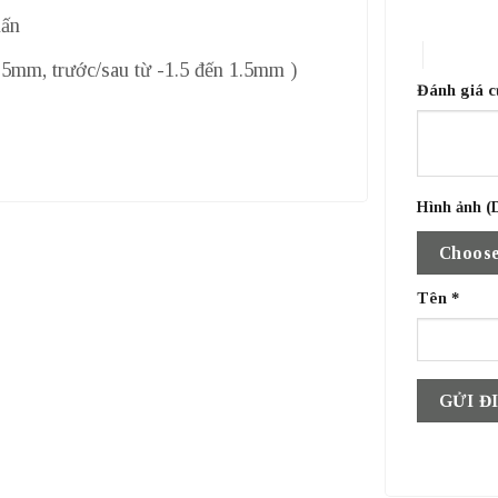
1 trên 5 sa
ấn
4 trên 5 
 0.5mm, trước/sau từ -1.5 đến 1.5mm )
Đánh giá 
Hình ảnh (D
Choose
Tên
*