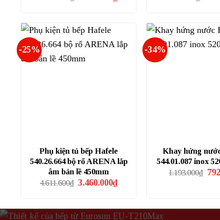
gốc
hiện
gốc
là:
tại
là:
2.174.000₫.
là:
2.273
1.450.000₫.
-25%
-34%
Phụ kiện tủ bếp Hafele
Khay hứng nước
540.26.664 bộ rổ ARENA lắp
544.01.087 inox 
Giá
âm bản lề 450mm
792
1.193.000
₫
gốc
Giá
Giá
3.460.000
₫
4.611.600
₫
là:
gốc
hiện
1.19
là:
tại
4.611.600₫.
là:
3.460.000₫.