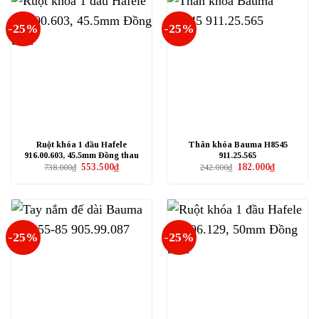
-25%
-25%
Ruột khóa 1 đầu Hafele
Thân khóa Bauma H8545
916.00.603, 45.5mm Đồng thau
911.25.565
Giá
Giá
Giá
Giá
553.500
₫
182.000
₫
738.000
₫
242.000
₫
gốc
hiện
gốc
hiện
là:
tại
là:
tại
738.000₫.
là:
242.000₫.
là:
553.500₫.
182.000₫.
-25%
-25%