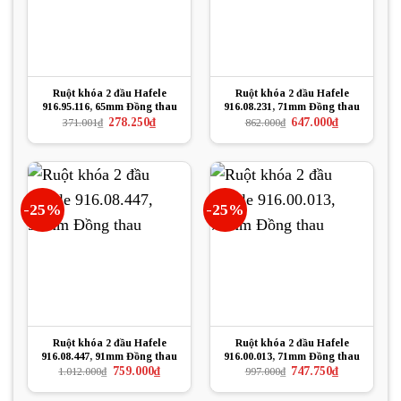
Ruột khóa 2 đầu Hafele
Ruột khóa 2 đầu Hafele
916.95.116, 65mm Đồng thau
916.08.231, 71mm Đồng thau
Giá
Giá
Giá
Giá
278.250
₫
647.000
₫
371.001
₫
862.000
₫
gốc
hiện
gốc
hiện
là:
tại
là:
tại
371.001₫.
là:
862.000₫.
là:
278.250₫.
647.000₫.
-25%
-25%
Ruột khóa 2 đầu Hafele
Ruột khóa 2 đầu Hafele
916.08.447, 91mm Đồng thau
916.00.013, 71mm Đồng thau
Giá
Giá
Giá
Giá
759.000
₫
747.750
₫
1.012.000
₫
997.000
₫
gốc
hiện
gốc
hiện
là:
tại
là:
tại