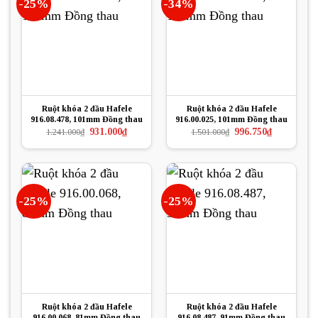
-25%
-34%
Ruột khóa 2 đầu Hafele
Ruột khóa 2 đầu Hafele
916.08.478, 101mm Đồng thau
916.00.025, 101mm Đồng thau
Giá
Giá
Giá
Giá
931.000
₫
996.750
₫
1.241.000
₫
1.501.000
₫
gốc
hiện
gốc
hiện
là:
tại
là:
tại
1.241.000₫.
là:
1.501.000₫.
là:
931.000₫.
996.750₫.
-25%
-25%
Ruột khóa 2 đầu Hafele
Ruột khóa 2 đầu Hafele
916.00.068, 81mm Đồng thau
916.08.487, 91mm Đồng thau