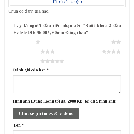
Tất cả các sao(
0
)
Chưa có đánh giá nào.
Hãy là người đầu tiên nhận xét “Ruột khóa 2 đầu
Hafele 916.96.007, 60mm Đồng thau”
1 trên 5 sao
2 trên 5 sao
3 trên 5 sao
4 trên 5 sao
5 trên 5 sao
Đánh giá của bạn
*
Hình ảnh (Dung lượng tối đa: 2000 KB, tối đa 5 hình ảnh)
Choose pictures & videos
Tên
*