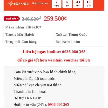
2
6
43
15
Kết thúc sau
F
ASH SALE
ngày
giờ
phút
giây
Giá
Giá
259.500
₫
₫
346.000
gốc
hiện
Mã sản phẩm:
916.96.007
là:
tại
346.000₫.
là:
Thương hiệu:
Hafele
Xuất xứ:
Trung Quốc
259.500₫.
Trạng thái:
Còn hàng
Bảo hành:
1 năm
Liên hệ ngay
hotline: 0936 080 365
để có giá tốt hơn và nhận voucher tới 5tr
Cam kết xuất xứ & bảo hành chính hãng
Miễn phí lắp đặt toàn quốc
Miễn phí vận chuyển nội thành
Thanh toán linh hoạt
Hỗ trợ TRẢ GÓP
Hotline tư vấn (24/7):
0936 080 365