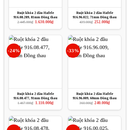
Ruột khóa 2 đầu Hafele
Ruột khóa 2 đầu Hafele
916.08.289, 81mm Đồng thau
916.96.022, 71mm Đồng thau
Giá
Giá
Giá
Giá
1.630.000
₫
252.000
₫
2.445.000
₫
439.000
₫
gốc
hiện
gốc
hiện
là:
tại
là:
tại
2.445.000₫.
là:
439.000₫.
là:
1.630.000₫.
252.000₫.
-24%
-33%
Ruột khóa 2 đầu Hafele
Ruột khóa 2 đầu Hafele
916.08.477, 91mm Đồng thau
916.96.009, 60mm Đồng thau
Giá
Giá
Giá
Giá
1.110.000
₫
240.000
₫
1.467.000
₫
360.000
₫
gốc
hiện
gốc
hiện
là:
tại
là:
tại
1.467.000₫.
là:
360.000₫.
là:
1.110.000₫.
240.000₫.