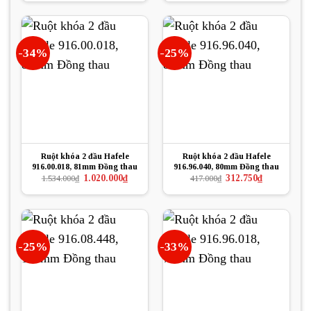
là:
tại
là:
tại
402.000₫.
là:
375.000₫.
là:
301.500₫.
249.000₫.
-34%
-25%
Ruột khóa 2 đầu Hafele
Ruột khóa 2 đầu Hafele
916.00.018, 81mm Đồng thau
916.96.040, 80mm Đồng thau
Giá
Giá
Giá
Giá
1.020.000
₫
312.750
₫
1.534.000
₫
417.000
₫
gốc
hiện
gốc
hiện
là:
tại
là:
tại
1.534.000₫.
là:
417.000₫.
là:
1.020.000₫.
312.750₫.
-25%
-33%