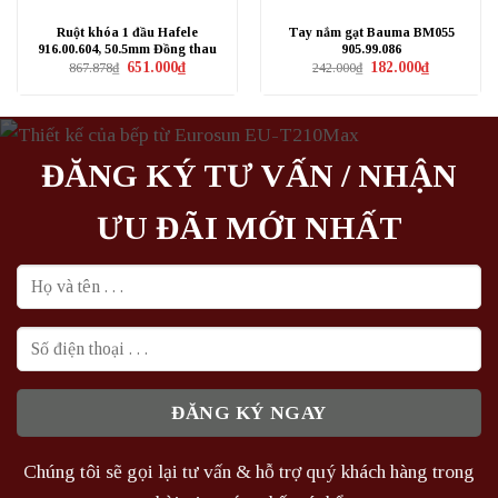
Ruột khóa 1 đầu Hafele
Tay nắm gạt Bauma BM055
916.00.604, 50.5mm Đồng thau
905.99.086
Giá
Giá
Giá
Giá
651.000
₫
182.000
₫
867.878
₫
242.000
₫
gốc
hiện
gốc
hiện
là:
tại
là:
tại
867.878₫.
là:
242.000₫.
là:
651.000₫.
182.000₫.
ĐĂNG KÝ TƯ VẤN / NHẬN
ƯU ĐÃI MỚI NHẤT
Chúng tôi sẽ gọi lại tư vấn & hỗ trợ quý khách hàng trong