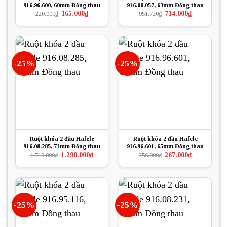
916.96.600, 60mm Đồng thau
916.00.057, 63mm Đồng thau
Giá
Giá
Giá
Giá
165.000
₫
714.000
₫
220.000
₫
951.720
₫
gốc
hiện
gốc
hiện
là:
tại
là:
tại
220.000₫.
là:
951.720₫.
là:
165.000₫.
714.000₫.
-25%
-25%
Ruột khóa 2 đầu Hafele
Ruột khóa 2 đầu Hafele
916.08.285, 71mm Đồng thau
916.96.601, 65mm Đồng thau
Giá
Giá
Giá
Giá
1.290.000
₫
267.000
₫
1.710.000
₫
356.000
₫
gốc
hiện
gốc
hiện
là:
tại
là:
tại
1.710.000₫.
là:
356.000₫.
là:
1.290.000₫.
267.000₫.
-25%
-25%