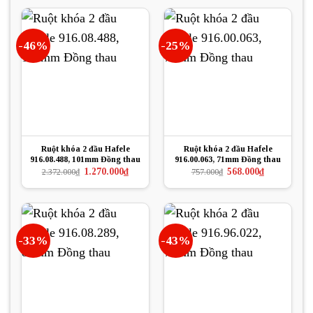
1.012.000₫.
là:
997.000₫.
là:
759.000₫.
747.750₫.
-46%
-25%
Ruột khóa 2 đầu Hafele
Ruột khóa 2 đầu Hafele
916.08.488, 101mm Đồng thau
916.00.063, 71mm Đồng thau
Giá
Giá
Giá
Giá
1.270.000
₫
568.000
₫
2.372.000
₫
757.000
₫
gốc
hiện
gốc
hiện
là:
tại
là:
tại
2.372.000₫.
là:
757.000₫.
là:
1.270.000₫.
568.000₫.
-33%
-43%