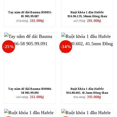
Tay nắm đế dài Bauma BM055-
Ruột khóa 1 đầu Hafele
85 905.99.087
916.96.129, 50mm Đồng thau
Giá
Giá
Giá
Giá
281.000
₫
201.000
₫
374.000
₫
267.750
₫
gốc
hiện
gốc
hiện
là:
tại
là:
tại
374.000₫.
là:
267.750₫.
là:
281.000₫.
201.000₫.
-25%
-34%
Tay nắm đế dài Bauma BM066-
Ruột khóa 1 đầu Hafele
58 905.99.091
916.00.602, 41.5mm Đồng thau
Giá
Giá
Giá
Giá
261.000
₫
393.000
₫
347.000
₫
591.000
₫
gốc
hiện
gốc
hiện
là:
tại
là:
tại
347.000₫.
là:
591.000₫.
là:
261.000₫.
393.000₫.