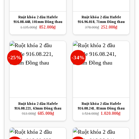
Ruột khóa 2 đầu Hafele
Ruột khóa 2 đầu Hafele
916.08.448, 101mm Đồng thau
916.96.018, 71mm Đồng thau
Giá
Giá
Giá
Giá
852.000
₫
252.000
₫
1.135.000
₫
378.000
₫
gốc
hiện
gốc
hiện
là:
tại
là:
tại
1.135.000₫.
là:
378.000₫.
là:
852.000₫.
252.000₫.
-25%
-34%
Ruột khóa 2 đầu Hafele
Ruột khóa 2 đầu Hafele
916.08.221, 63mm Đồng thau
916.08.241, 81mm Đồng thau
Giá
Giá
Giá
Giá
685.000
₫
1.020.000
₫
913.000
₫
1.534.000
₫
gốc
hiện
gốc
hiện
là:
tại
là:
tại
913.000₫.
là:
1.534.000₫.
là:
685.000₫.
1.020.000₫.