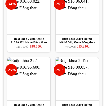
-34%
-25%
Ruột khóa 2 đầu Hafele
Ruột khóa 2 đầu Hafele
916.00.022, 91mm Đồng thau
916.96.041, 90mm Đồng thau
Giá
Giá
Giá
Giá
858.000
₫
335.250
₫
1.291.000
₫
447.000
₫
gốc
hiện
gốc
hiện
là:
tại
là:
tại
1.291.000₫.
là:
447.000₫.
là:
858.000₫.
335.250₫.
-25%
-25%
Ruột khóa 2 đầu Hafele
Ruột khóa 2 đầu Hafele