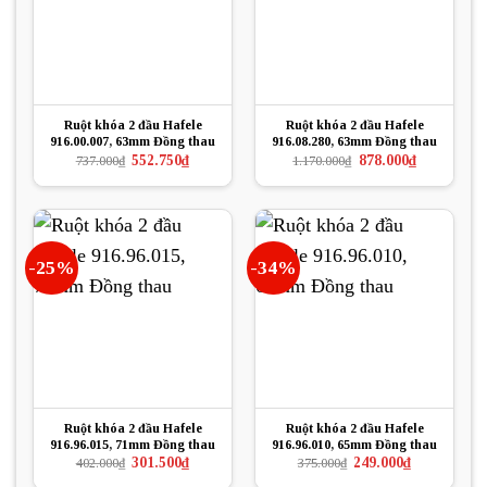
Ruột khóa 2 đầu Hafele
Ruột khóa 2 đầu Hafele
916.00.007, 63mm Đồng thau
916.08.280, 63mm Đồng thau
Giá
Giá
Giá
Giá
552.750
₫
878.000
₫
737.000
₫
1.170.000
₫
gốc
hiện
gốc
hiện
là:
tại
là:
tại
737.000₫.
là:
1.170.000₫.
là:
552.750₫.
878.000₫.
-25%
-34%
Ruột khóa 2 đầu Hafele
Ruột khóa 2 đầu Hafele
916.96.015, 71mm Đồng thau
916.96.010, 65mm Đồng thau
Giá
Giá
Giá
Giá
301.500
₫
249.000
₫
402.000
₫
375.000
₫
gốc
hiện
gốc
hiện