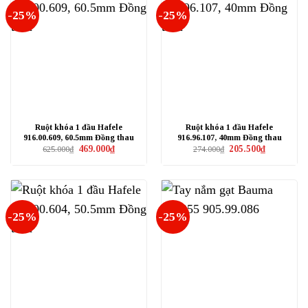
-25%
-25%
Ruột khóa 1 đầu Hafele
Ruột khóa 1 đầu Hafele
916.00.609, 60.5mm Đồng thau
916.96.107, 40mm Đồng thau
Giá
Giá
Giá
Giá
469.000
₫
205.500
₫
625.000
₫
274.000
₫
gốc
hiện
gốc
hiện
là:
tại
là:
tại
625.000₫.
là:
274.000₫.
là:
469.000₫.
205.500₫.
-25%
-25%