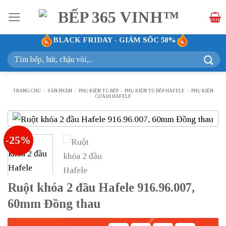
Bỏ
qua
nội
BLACK FRIDAY - GIẢM SỐC 50%
dung
Tìm
kiếm:
TRANG CHỦ
/
SẢN PHẨM
/
PHỤ KIỆN TỦ BẾP
/
PHỤ KIỆN TỦ BẾP HAFELE
/
PHỤ KIỆN
CỬA ĐI HAFELE
-25%
Ruột khóa 2 đầu Hafele 916.96.007,
60mm Đồng thau