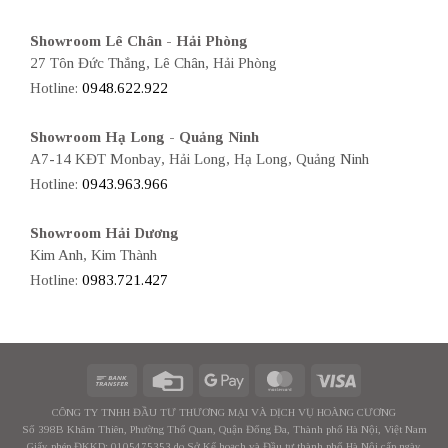
Showroom Lê Chân - Hải Phòng
27 Tôn Đức Thắng, Lê Chân, Hải Phòng
Hotline:
0948.622.922
Showroom Hạ Long - Quảng Ninh
A7-14 KĐT Monbay, Hải Long, Hạ Long, Quảng Ninh
Hotline:
0943.963.966
Showroom Hải Dương
Kim Anh, Kim Thành
Hotline:
0983.721.427
CÔNG TY TNHH ĐẦU TƯ THƯƠNG MẠI VÀ DỊCH VỤ HOÀNG CƯƠNG
Số 398B Khâm Thiên, Phường Thổ Quan, Quận Đống Đa, Thành phố Hà Nội, Việt Nam
Giấy phép ĐKKD: 0105475353 do Sở Kế hoạch và Đầu tư thành phố Hà Nội cấp ngày