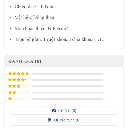
Chiều dài C: 60 mm
Vật liệu: Đồng thau
Màu hoàn thiện: Niken mờ.
Trọn bộ gồm: 1 ruột khóa, 3 chìa khóa, 1 vít.
ĐÁNH GIÁ (0)
5
/ 5 điểm
4
/ 5
điểm
3
/ 5
điểm
2
/
5
1
điểm
/
Có ảnh (
0
)
5
điểm
Đã xác minh (
0
)