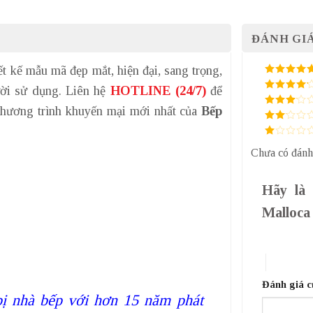
ĐÁNH GIÁ
ết kế mẫu mã đẹp mắt, hiện đại, sang trọng,
5
/ 5 điểm
gười sử dụng. Liên hệ
HOTLINE (24/7)
để
4
/ 5
điểm
hương trình khuyến mại mới nhất của
Bếp
3
/ 5
điểm
2
/
5
1
điểm
Chưa có đánh
/
5
điểm
Hãy là 
Malloc
1 trên 5 sa
4 trên 5 
Đánh giá 
bị nhà bếp với hơn 15 năm phát