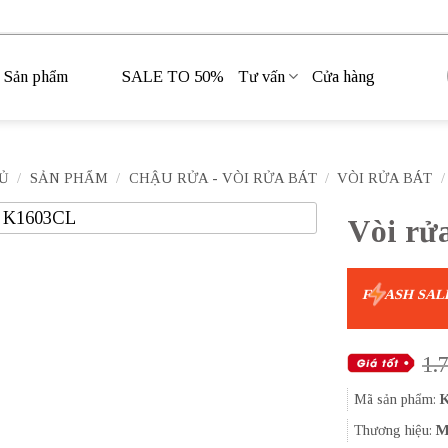
Sản phẩm
SALE TO 50%
Tư vấn
Cửa hàng
Ủ
/
SẢN PHẨM
/
CHẬU RỬA - VÒI RỬA BÁT
/
VÒI RỬA BÁT
/
Vòi rử
F
ASH SAL
1.
Mã sản phẩm:
K
Thương hiệu:
M