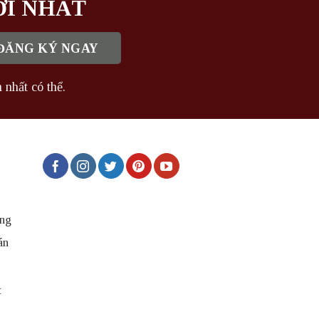
ỚI NHẤT
 nhất có thể.
ng
án
t