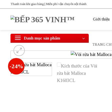
Bỏ
Thanh toán khi giao hàng | Miễn phí vận chuyển nội thành
qua
nội
Giới thiệu
dung
Danh mục sản phẩm
TRANG CH
-24%