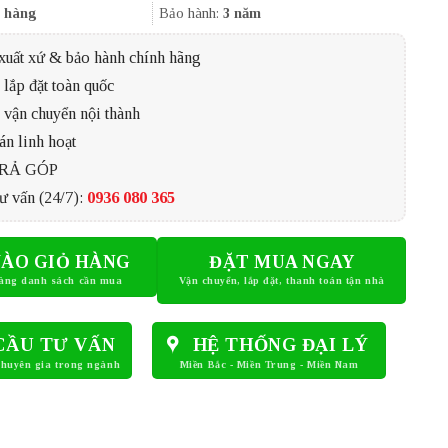
1.310.000₫.
 hàng
Bảo hành:
3 năm
xuất xứ & bảo hành chính hãng
lắp đặt toàn quốc
 vận chuyển nội thành
án linh hoạt
TRẢ GÓP
ư vấn (24/7):
0936 080 365
ÀO GIỎ HÀNG
ĐẶT MUA NGAY
CẦU TƯ VẤN
HỆ THỐNG ĐẠI LÝ