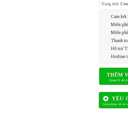
Trạng thái:
Còn
Cam kết 
Miễn phí 
Miễn phí
Thanh to
Hỗ trợ 
Hotline t
THÊM V
YÊU 