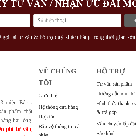
Ý TƯ VẤN / NHẬN ƯU ĐÃI M
 gọi lại tư vấn & hỗ trợ quý khách hàng trong thời gian sớm
VỀ CHÚNG
HỖ TRỢ
TÔI
Tư vấn sản phẩm
Hướng dẫn mua hà
Giới thiệu
 3 miền Bắc -
Hình thức thanh to
Hệ thống cửa hàng
sản phẩm chất
& trả góp
Hợp tác
hàng hài lòng.
Vận chuyển lắp đặ
Bảo vệ thông tin cá
n phí tư vấn,
Bảo hành
nhân