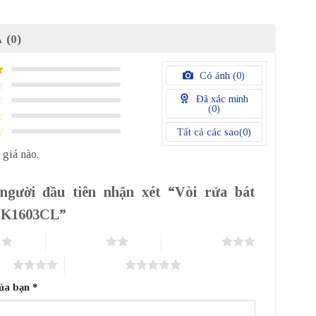
 (0)
Có ảnh (
0
)
Đã xác minh
(
0
)
Tất cả các sao(
0
)
 giá nào.
người đầu tiên nhận xét “Vòi rửa bát
a K1603CL”
o
2 trên 5 sao
3 trên 5 sao
sao
5 trên 5 sao
của bạn
*