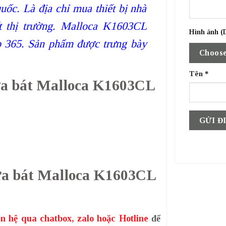
uốc. Là địa chỉ mua thiết bị nhà
ất thị trường. Malloca K1603CL
Hình ảnh (D
p 365. Sản phẩm được trưng bày
Choose
Tên
*
rửa bát Malloca K1603CL
rửa bát Malloca K1603CL
ên hệ qua chatbox, zalo hoặc Hotline
để