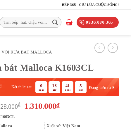
BẾP 365 - GIỮ LỬA CUỘC SỐNG!
Tìm
0936.080.365
kiếm:
VÒI RỬA BÁT MALLOCA
a bát Malloca K1603CL
0
18
41
5
E
Kết thúc sau
Đang diễn ra
ngày
giờ
phút
giây
Giá
Giá
₫
1.310.000
₫
728.000
gốc
hiện
1603CL
là:
tại
1.728.000₫.
là:
alloca
Xuất xứ:
Việt Nam