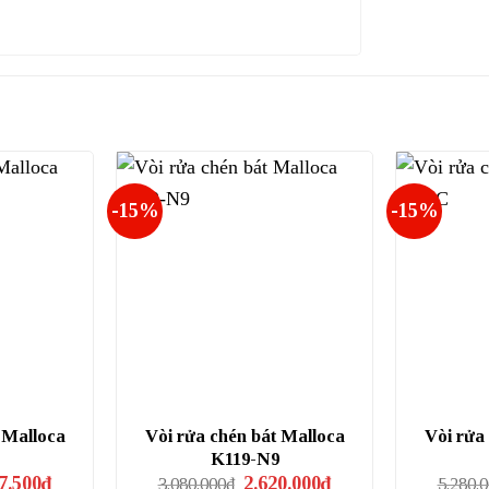
-15%
-15%
 Malloca
Vòi rửa chén bát Malloca
Vòi rửa
K119-N9
Giá
Giá
Giá
7.500
₫
2.620.000
₫
3.080.000
₫
5.280.