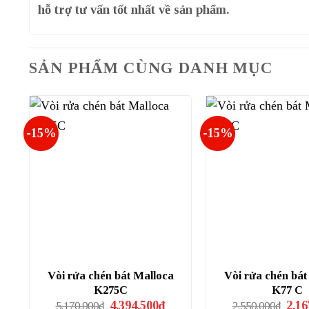
hỗ trợ tư vấn tốt nhất về sản phẩm.
SẢN PHẨM CÙNG DANH MỤC
-15%
-15%
Vòi rửa chén bát Malloca
Vòi rửa chén bát
K275C
K77 C
Giá
Giá
Giá
4.394.500
₫
2.16
5.170.000
₫
2.550.000
₫