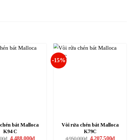
-15%
 chén bát Malloca
Vòi rửa chén bát Malloca
K94 C
K79C
Giá
Giá
Giá
Giá
4.488.000
₫
4.207.500
₫
000
₫
4.950.000
₫