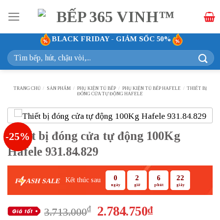
Bỏ
qua
nội
BLACK FRIDAY - GIẢM SỐC 50%
dung
Tìm
kiếm:
TRANG CHỦ
/
SẢN PHẨM
/
PHỤ KIỆN TỦ BẾP
/
PHỤ KIỆN TỦ BẾP HAFELE
/
THIẾT BỊ
ĐÓNG CỬA TỰ ĐỘNG HAFELE
Thiết bị đóng cửa tự động 100Kg
-25%
Hafele 931.84.829
0
2
6
21
Kết thúc sau
F
ASH SALE
ngày
giờ
phút
giây
Giá
Giá
2.784.750
₫
₫
3.713.000