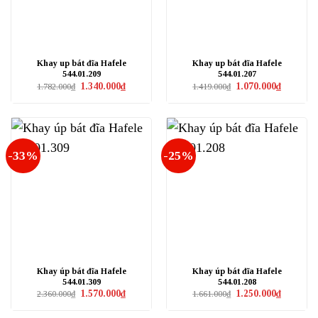
Khay up bát đĩa Hafele
Khay up bát đĩa Hafele
544.01.209
544.01.207
Giá
Giá
Giá
Giá
1.340.000
₫
1.070.000
₫
1.782.000
₫
1.419.000
₫
gốc
hiện
gốc
hiện
là:
tại
là:
tại
1.782.000₫.
là:
1.419.000₫.
là:
1.340.000₫.
1.070.000₫
-33%
-25%
Khay úp bát đĩa Hafele
Khay úp bát đĩa Hafele
544.01.309
544.01.208
Giá
Giá
Giá
Giá
1.570.000
₫
1.250.000
₫
2.360.000
₫
1.661.000
₫
gốc
hiện
gốc
hiện
là:
tại
là:
tại