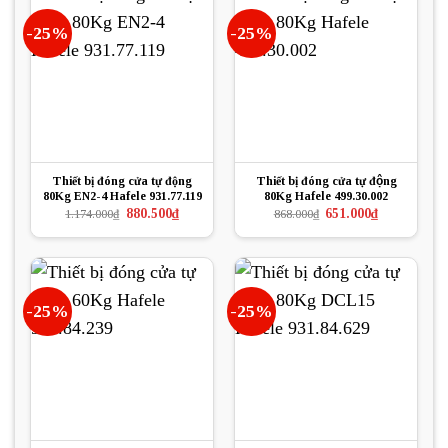
-25%
-25%
Thiết bị đóng cửa tự động
Thiết bị đóng cửa tự động
80Kg EN2-4 Hafele 931.77.119
80Kg Hafele 499.30.002
Giá
Giá
Giá
Giá
880.500
₫
651.000
₫
1.174.000
₫
868.000
₫
gốc
hiện
gốc
hiện
là:
tại
là:
tại
1.174.000₫.
là:
868.000₫.
là:
880.500₫.
651.000₫.
-25%
-25%