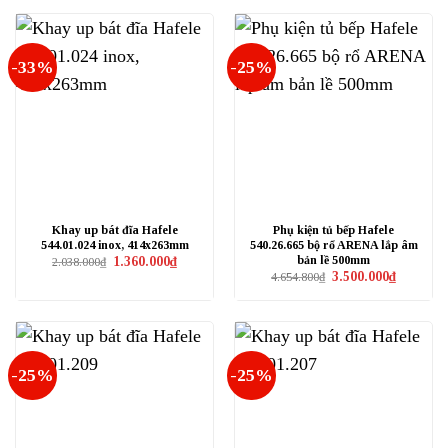
2.509.000₫.
là:
2.149.000₫.
là:
1.670.000₫.
1.430.000₫
-33%
-25%
Khay up bát đĩa Hafele
Phụ kiện tủ bếp Hafele
544.01.024 inox, 414x263mm
540.26.665 bộ rổ ARENA lắp âm
bản lề 500mm
Giá
Giá
1.360.000
₫
2.038.000
₫
gốc
hiện
Giá
Giá
3.500.000
₫
4.654.800
₫
là:
tại
gốc
hiện
2.038.000₫.
là:
là:
tại
1.360.000₫.
4.654.800₫.
là:
3.500.000₫
-25%
-25%