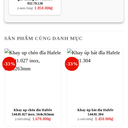
932.79.120
Giá
Giá
1.850.000
₫
2.460.700
₫
gốc
hiện
là:
tại
2.460.700₫.
là:
1.850.000₫.
SẢN PHẨM CÙNG DANH MỤC
-33%
-33%
Khay up chén đĩa Hafele
Khay úp bát đĩa Hafele
544.01.027 inox, 564x263mm
544.01.304
Giá
Giá
Giá
Giá
1.670.000
₫
1.430.000
₫
2.509.000
₫
2.149.000
₫
gốc
hiện
gốc
hiện
là:
tại
là:
tại