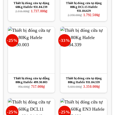
Thiết bị đóng cửa tự động
Thiết bị đóng cửa tự động
60Kg Hafele 931.84.239
80Kg DCL15 Hafele
931.84.629
Giá
Giá
1.737.000
₫
2.316.000
₫
gốc
hiện
Giá
Giá
1.792.500
₫
2.390.000
₫
là:
tại
gốc
hiện
2.316.000₫.
là:
là:
tại
1.737.000₫.
2.390.000₫.
là:
1.792.500₫.
-25%
-33%
Thiết bị đóng cửa tự động
Thiết bị đóng cửa tự động
80Kg Hafele 499.30.003
80Kg Hafele 931.84.339
Giá
Giá
Giá
Giá
717.000
₫
3.350.000
₫
956.000
₫
5.030.000
₫
gốc
hiện
gốc
hiện
là:
tại
là:
tại
956.000₫.
là:
5.030.000₫.
là:
717.000₫.
3.350.000₫.
-25%
-25%