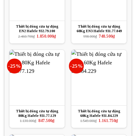
Thiết bị đóng cửa tự động
Thiết bị đóng cửa tự động
EN2 Hafele 932.79.100
60Kg EN3 Hafele 931.77.049
Giá
Giá
Giá
Giá
1.850.000
₫
748.500
₫
2.460.700
₫
998.000
₫
gốc
hiện
gốc
hiện
là:
tại
là:
tại
2.460.700₫.
là:
998.000₫.
là:
1.850.000₫.
748.500₫.
-25%
-25%
Thiết bị đóng cửa tự động
Thiết bị đóng cửa tự động
80Kg Hafele 931.77.129
60Kg Hafele 931.84.229
Giá
Giá
Giá
Giá
847.500
₫
1.161.750
₫
1.130.000
₫
1.549.000
₫
gốc
hiện
gốc
hiện
là:
tại
là:
tại
1.130.000₫.
là:
1.549.000₫.
là:
847.500₫.
1.161.750₫.