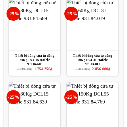
-25%
-25%
Thiết bị đóng cửa tự động
Thiết bị đóng cửa tự động
80Kg DCL15 Hafele
60Kg DCL31 Hafele
931.84.689
931.84.019
Giá
Giá
Giá
Giá
1.754.250
₫
2.856.000
₫
2.339.000
₫
3.808.000
₫
gốc
hiện
gốc
hiện
là:
tại
là:
tại
2.339.000₫.
là:
3.808.000₫.
là:
1.754.250₫.
2.856.000₫.
-25%
-25%