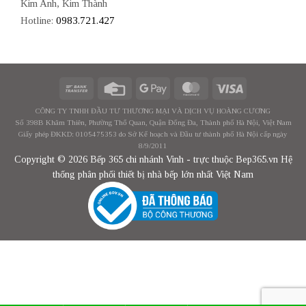
Kim Anh, Kim Thành
Hotline:
0983.721.427
CÔNG TY TNHH ĐẦU TƯ THƯƠNG MẠI VÀ DỊCH VỤ HOÀNG CƯƠNG
Số 398B Khâm Thiên, Phường Thổ Quan, Quận Đống Đa, Thành phố Hà Nội, Việt Nam
Giấy phép ĐKKD: 0105475353 do Sở Kế hoạch và Đầu tư thành phố Hà Nội cấp ngày
8/9/2011
Copyright © 2026 Bếp 365 chi nhánh Vinh - trực thuộc Bep365.vn Hệ
thống phân phối thiết bị nhà bếp lớn nhất Việt Nam