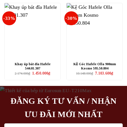
2.360.000₫.
là:
1.661.000₫.
là:
1.570.000₫.
1.250.000₫
-33%
-30%
Khay úp bát đĩa Hafele
Kệ Góc Hafele Olla 900mm
544.01.307
Kosmo 595.50.804
Giá
Giá
Giá
Giá
1.450.000
₫
7.103.600
₫
2.174.000
₫
10.148.000
₫
gốc
hiện
gốc
hiện
là:
tại
là:
tại
2.174.000₫.
là:
10.148.000₫.
là:
1.450.000₫.
7.103.600
ĐĂNG KÝ TƯ VẤN / NHẬN
ƯU ĐÃI MỚI NHẤT