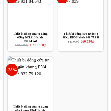
Thiết bị đóng cửa tự động
Thiết bị đóng cửa tự động
60Kg DCL11 Hafele
60Kg EN3 Hafele 931.77.039
931.84.643
Giá
Giá
660.750
₫
881.000
₫
gốc
hiện
Giá
Giá
1.413.000
₫
1.884.000
₫
là:
tại
gốc
hiện
881.000₫.
là:
là:
tại
660.750₫.
1.884.000₫.
là:
1.413.000₫.
-25%
Thiết bị đóng cửa tự động
gắn khung EN4 Hafele