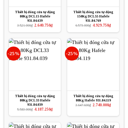
Thiết bị đóng cửa tự động
Thiết bị đóng cửa tự động
80Kg DCL15 Hafele
150Kg DCL55 Hafele
931.84.639
931.84.769
Giá
Giá
Giá
Giá
2.640.750
₫
4.929.750
₫
3.521.000
₫
6.573.000
₫
gốc
hiện
gốc
hiện
là:
tại
là:
tại
3.521.000₫.
là:
6.573.000₫.
là:
2.640.750₫.
4.929.750₫.
-25%
-25%
Thiết bị đóng cửa tự động
Thiết bị đóng cửa tự động
80Kg DCL33 Hafele
80Kg Hafele 931.84.119
931.84.039
Giá
Giá
2.740.000
₫
3.647.600
₫
gốc
hiện
Giá
Giá
4.187.250
₫
5.583.000
₫
là:
tại
gốc
hiện
3.647.600₫.
là:
là:
tại
2.740.000₫.
5.583.000₫.
là:
4.187.250₫.