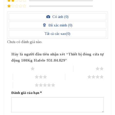
3
/ 5
điểm
2
/
5
1
điểm
/
Có ảnh (
0
)
5
điểm
Đã xác minh (
0
)
Tất cả các sao(
0
)
Chưa có đánh giá nào.
Hãy là người đầu tiên nhận xét “Thiết bị đóng cửa tự
động 100Kg Hafele 931.84.829”
1 trên 5 sao
2 trên 5 sao
3 trên 5 sao
4 trên 5 sao
5 trên 5 sao
Đánh giá của bạn
*