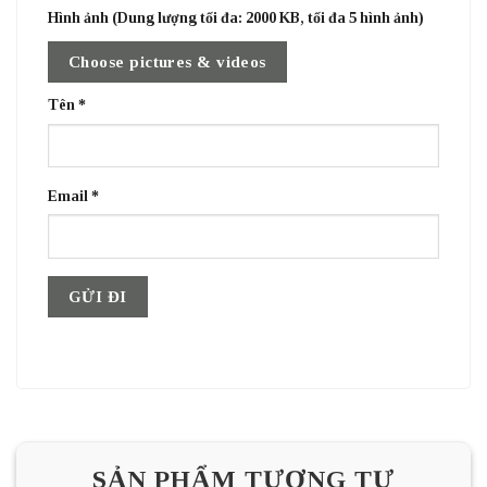
Hình ảnh (Dung lượng tối đa: 2000 KB, tối đa 5 hình ảnh)
Choose pictures & videos
Tên
*
Email
*
SẢN PHẨM TƯƠNG TỰ