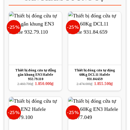
-25%
-25%
Thiết bị đóng cửa tự động
Thiết bị đóng cửa tự động
gắn khung EN3 Hafele
60Kg DCL11 Hafele
932.79.110
931.84.659
Giá
Giá
Giá
Giá
1.850.000
₫
1.855.500
₫
2.460.700
₫
2.474.000
₫
gốc
hiện
gốc
hiện
là:
tại
là:
tại
2.460.700₫.
là:
2.474.000₫.
là:
1.850.000₫.
1.855.500₫.
-25%
-25%