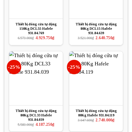
Thiết bị đóng cửa tự động
Thiết bị đóng cửa tự động
150Kg DCL55 Hafele
80Kg DCL15 Hafele
931.84.769
931.84.639
Giá
Giá
Giá
Giá
4.929.750
₫
2.640.750
₫
6.573.000
₫
3.521.000
₫
gốc
hiện
gốc
hiện
là:
tại
là:
tại
6.573.000₫.
là:
3.521.000₫.
là:
4.929.750₫.
2.640.750₫.
-25%
-25%
Thiết bị đóng cửa tự động
Thiết bị đóng cửa tự động
80Kg DCL33 Hafele
80Kg Hafele 931.84.119
931.84.039
Giá
Giá
2.740.000
₫
3.647.600
₫
gốc
hiện
Giá
Giá
4.187.250
₫
5.583.000
₫
là:
tại
gốc
hiện
3.647.600₫.
là:
là:
tại