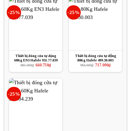
-25%
-25%
Thiết bị đóng cửa tự động
Thiết bị đóng cửa tự động
60Kg EN3 Hafele 931.77.039
80Kg Hafele 499.30.003
Giá
Giá
Giá
Giá
660.750
₫
717.000
₫
881.000
₫
956.000
₫
gốc
hiện
gốc
hiện
là:
tại
là:
tại
881.000₫.
là:
956.000₫.
là:
660.750₫.
717.000₫.
-25%