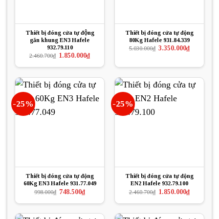
Thiết bị đóng cửa tự động
Thiết bị đóng cửa tự động
gắn khung EN3 Hafele
80Kg Hafele 931.84.339
932.79.110
Giá
Giá
3.350.000
₫
5.030.000
₫
gốc
hiện
Giá
Giá
1.850.000
₫
2.460.700
₫
là:
tại
gốc
hiện
5.030.000₫.
là:
là:
tại
3.350.000₫.
2.460.700₫.
là:
1.850.000₫.
-25%
-25%
Thiết bị đóng cửa tự động
Thiết bị đóng cửa tự động
60Kg EN3 Hafele 931.77.049
EN2 Hafele 932.79.100
Giá
Giá
Giá
Giá
748.500
₫
1.850.000
₫
998.000
₫
2.460.700
₫
gốc
hiện
gốc
hiện
là:
tại
là:
tại
998.000₫.
là:
2.460.700₫.
là:
748.500₫.
1.850.000₫.