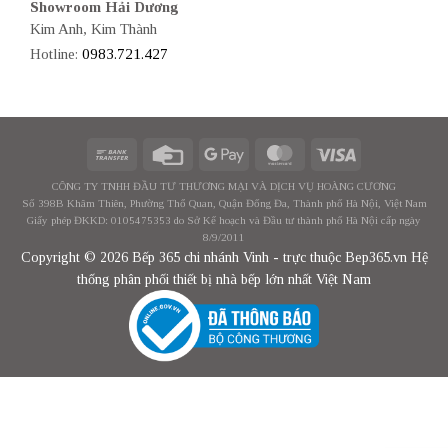
Showroom Hải Dương
Kim Anh, Kim Thành
Hotline:
0983.721.427
CÔNG TY TNHH ĐẦU TƯ THƯƠNG MẠI VÀ DỊCH VỤ HOÀNG CƯƠNG
Số 398B Khâm Thiên, Phường Thổ Quan, Quận Đống Đa, Thành phố Hà Nội, Việt Nam
Giấy phép ĐKKD: 0105475353 do Sở Kế hoạch và Đầu tư thành phố Hà Nội cấp ngày
8/9/2011
Copyright © 2026 Bếp 365 chi nhánh Vinh - trực thuộc Bep365.vn Hệ
thống phân phối thiết bị nhà bếp lớn nhất Việt Nam