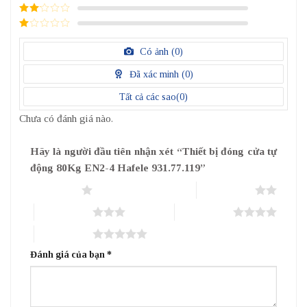
điểm
3
/ 5
điểm
2
/
5
1
điểm
/
Có ảnh (
0
)
5
điểm
Đã xác minh (
0
)
Tất cả các sao(
0
)
Chưa có đánh giá nào.
Hãy là người đầu tiên nhận xét “Thiết bị đóng cửa tự
động 80Kg EN2-4 Hafele 931.77.119”
1 trên 5 sao
2 trên 5 sao
3 trên 5 sao
4 trên 5 sao
5 trên 5 sao
Đánh giá của bạn
*