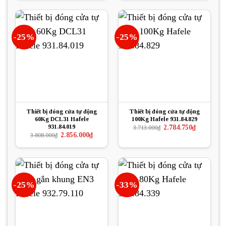
2.740.000₫.
5.583.000₫.
là:
4.187.250₫.
-25%
-25%
Thiết bị đóng cửa tự động
Thiết bị đóng cửa tự động
60Kg DCL31 Hafele
100Kg Hafele 931.84.829
931.84.019
Giá
Giá
2.784.750
₫
3.713.000
₫
gốc
hiện
Giá
Giá
2.856.000
₫
3.808.000
₫
là:
tại
gốc
hiện
3.713.000₫.
là:
là:
tại
2.784.750₫.
3.808.000₫.
là:
2.856.000₫.
-25%
-33%