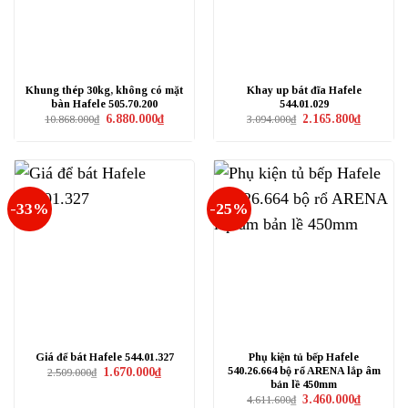
Khung thép 30kg, không có mặt
Khay up bát đĩa Hafele
bàn Hafele 505.70.200
544.01.029
Giá
Giá
Giá
Giá
6.880.000
₫
2.165.800
₫
10.868.000
₫
3.094.000
₫
gốc
hiện
gốc
hiện
là:
tại
là:
tại
10.868.000₫.
là:
3.094.000₫.
là:
6.880.000₫.
2.165.800₫
-33%
-25%
Giá để bát Hafele 544.01.327
Phụ kiện tủ bếp Hafele
540.26.664 bộ rổ ARENA lắp âm
Giá
Giá
1.670.000
₫
2.509.000
₫
gốc
hiện
bản lề 450mm
là:
tại
Giá
Giá
3.460.000
₫
4.611.600
₫
2.509.000₫.
là: