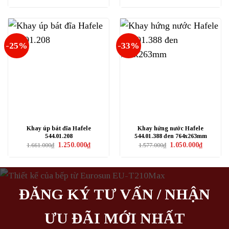
gốc
hiện
1.670.000₫.
là:
tại
4.611.600₫.
là:
3.460.000₫
-25%
-33%
Khay úp bát đĩa Hafele
Khay hứng nước Hafele
544.01.208
544.01.388 đen 764x263mm
Giá
Giá
Giá
Giá
1.250.000
₫
1.050.000
₫
1.661.000
₫
1.577.000
₫
gốc
hiện
gốc
hiện
là:
tại
là:
tại
1.661.000₫.
là:
1.577.000₫.
là:
1.250.000₫.
1.050.000₫
ĐĂNG KÝ TƯ VẤN / NHẬN
ƯU ĐÃI MỚI NHẤT