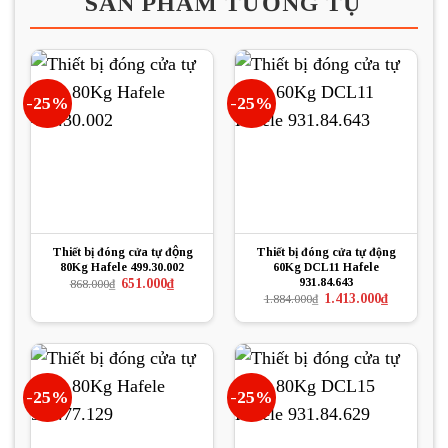
SẢN PHẨM TƯƠNG TỰ
-25%
-25%
Thiết bị đóng cửa tự động
Thiết bị đóng cửa tự động
80Kg Hafele 499.30.002
60Kg DCL11 Hafele
931.84.643
Giá
Giá
651.000
₫
868.000
₫
gốc
hiện
Giá
Giá
1.413.000
₫
1.884.000
₫
là:
tại
gốc
hiện
868.000₫.
là:
là:
tại
651.000₫.
1.884.000₫.
là:
1.413.000₫.
-25%
-25%