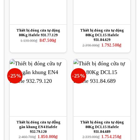
Thiết bị đóng cửa tự động
Thiết bị đóng cửa tự động
80Kg Hafele 931.77.129
80Kg DCL15 Hafele
931.84.629
Giá
Giá
847.500
₫
1.130.000
₫
gốc
hiện
Giá
Giá
1.792.500
₫
2.390.000
₫
là:
tại
gốc
hiện
1.130.000₫.
là:
là:
tại
847.500₫.
2.390.000₫.
là:
1.792.500₫.
-25%
-25%
Thiết bị đóng cửa tự động
Thiết bị đóng cửa tự động
gắn khung EN4 Hafele
80Kg DCL15 Hafele
932.79.120
931.84.689
Giá
Giá
Giá
Giá
1.850.000
₫
1.754.250
₫
2.460.700
₫
2.339.000
₫