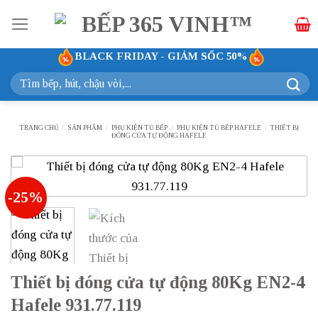
Bỏ
qua
nội
BLACK FRIDAY - GIẢM SỐC 50%
dung
Tìm
kiếm:
TRANG CHỦ
/
SẢN PHẨM
/
PHỤ KIỆN TỦ BẾP
/
PHỤ KIỆN TỦ BẾP HAFELE
/
THIẾT BỊ
ĐÓNG CỬA TỰ ĐỘNG HAFELE
-25%
Thiết bị đóng cửa tự động 80Kg EN2-4
Hafele 931.77.119