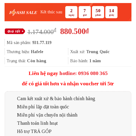
2
7
50
13
Kết thúc sau
F
ASH SALE
ngày
giờ
phút
giây
Giá
Giá
880.500
₫
₫
1.174.000
gốc
hiện
Mã sản phẩm:
931.77.119
là:
tại
1.174.000₫.
là:
Thương hiệu:
Hafele
Xuất xứ:
Trung Quốc
880.500₫.
Trạng thái:
Còn hàng
Bảo hành:
1 năm
Liên hệ ngay
hotline: 0936 080 365
để có giá tốt hơn và nhận voucher tới 5tr
Cam kết xuất xứ & bảo hành chính hãng
Miễn phí lắp đặt toàn quốc
Miễn phí vận chuyển nội thành
Thanh toán linh hoạt
Hỗ trợ TRẢ GÓP