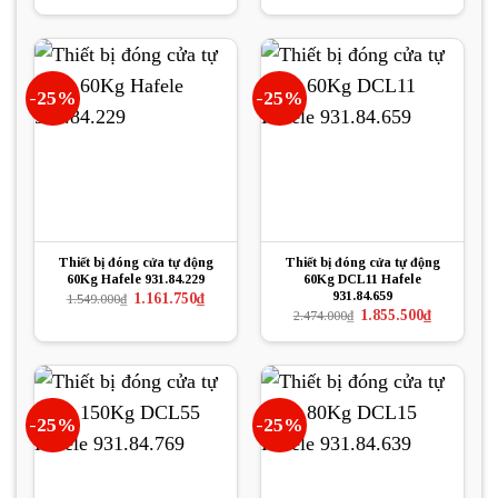
gốc
hiện
gốc
hiện
là:
tại
là:
tại
2.460.700₫.
là:
2.339.000₫.
là:
1.850.000₫.
1.754.250₫.
-25%
-25%
Thiết bị đóng cửa tự động
Thiết bị đóng cửa tự động
60Kg Hafele 931.84.229
60Kg DCL11 Hafele
931.84.659
Giá
Giá
1.161.750
₫
1.549.000
₫
gốc
hiện
Giá
Giá
1.855.500
₫
2.474.000
₫
là:
tại
gốc
hiện
1.549.000₫.
là:
là:
tại
1.161.750₫.
2.474.000₫.
là:
1.855.500₫.
-25%
-25%