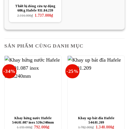
Thiết bị đóng cửa tự động
60Kg Hafele 931.84.239
Giá
Giá
1.737.000
₫
2.316.000
₫
gốc
hiện
là:
tại
2.316.000₫.
là:
1.737.000₫.
SẢN PHẨM CÙNG DANH MỤC
-34%
-25%
Khay hứng nước Hafele
Khay up bát đĩa Hafele
544.01.087 inox 520x240mm
544.01.209
Giá
Giá
Giá
Giá
792.000
₫
1.340.000
₫
1.193.000
₫
1.782.000
₫