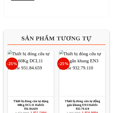
SẢN PHẨM TƯƠNG TỰ
-25%
-25%
Thiết bị đóng cửa tự động
Thiết bị đóng cửa tự động
60Kg DCL11 Hafele
gắn khung EN3 Hafele
931.84.659
932.79.110
Giá
Giá
Giá
Giá
1.855.500
₫
1.850.000
₫