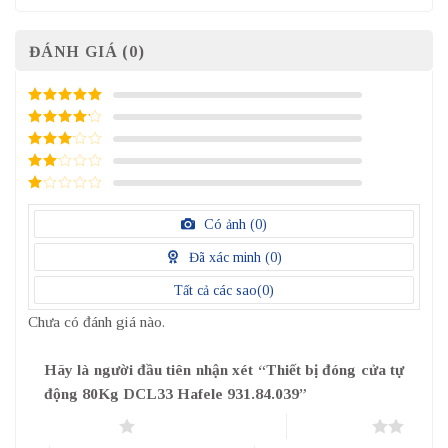
ĐÁNH GIÁ (0)
5
/ 5 điểm
4
/ 5
điểm
3
/ 5
điểm
2
/
5
1
điểm
/
Có ảnh (
0
)
5
điểm
Đã xác minh (
0
)
Tất cả các sao(
0
)
Chưa có đánh giá nào.
Hãy là người đầu tiên nhận xét “Thiết bị đóng cửa tự
động 80Kg DCL33 Hafele 931.84.039”
1 trên 5 sao
2 trên 5 sao