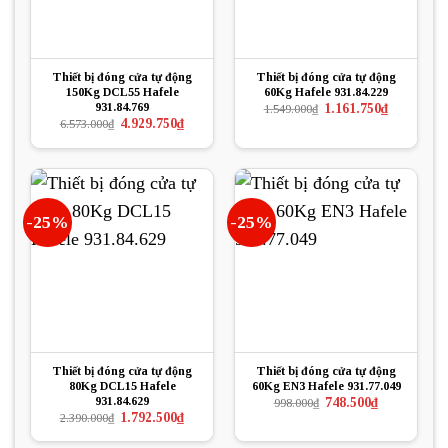
Thiết bị đóng cửa tự động
Thiết bị đóng cửa tự động
150Kg DCL55 Hafele
60Kg Hafele 931.84.229
931.84.769
Giá
Giá
1.161.750
₫
1.549.000
₫
gốc
hiện
Giá
Giá
4.929.750
₫
6.573.000
₫
là:
tại
gốc
hiện
1.549.000₫.
là:
là:
tại
1.161.750₫.
6.573.000₫.
là:
4.929.750₫.
-25%
-25%
Thiết bị đóng cửa tự động
Thiết bị đóng cửa tự động
80Kg DCL15 Hafele
60Kg EN3 Hafele 931.77.049
931.84.629
Giá
Giá
748.500
₫
998.000
₫
gốc
hiện
Giá
Giá
1.792.500
₫
2.390.000
₫
là:
tại
gốc
hiện
998.000₫.
là:
là:
tại