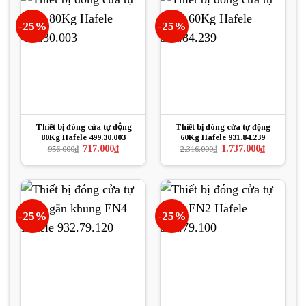
-25%
-25%
Thiết bị đóng cửa tự động
Thiết bị đóng cửa tự động
80Kg Hafele 499.30.003
60Kg Hafele 931.84.239
Giá
Giá
Giá
Giá
717.000
₫
1.737.000
₫
956.000
₫
2.316.000
₫
gốc
hiện
gốc
hiện
là:
tại
là:
tại
956.000₫.
là:
2.316.000₫.
là:
717.000₫.
1.737.000₫.
-25%
-25%