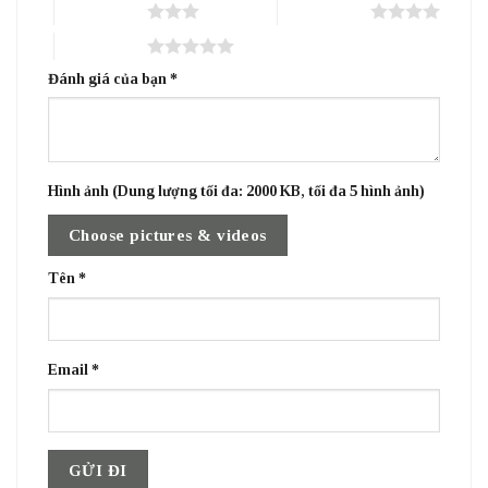
3 trên 5 sao
4 trên 5 sao
5 trên 5 sao
Đánh giá của bạn
*
Hình ảnh (Dung lượng tối đa: 2000 KB, tối đa 5 hình ảnh)
Choose pictures & videos
Tên
*
Email
*