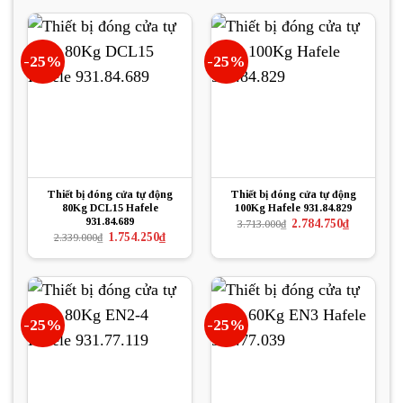
748.500₫.
2.390.000₫.
là:
1.792.500₫.
-25%
-25%
Thiết bị đóng cửa tự động
Thiết bị đóng cửa tự động
80Kg DCL15 Hafele
100Kg Hafele 931.84.829
931.84.689
Giá
Giá
2.784.750
₫
3.713.000
₫
gốc
hiện
Giá
Giá
1.754.250
₫
2.339.000
₫
là:
tại
gốc
hiện
3.713.000₫.
là:
là:
tại
2.784.750₫.
2.339.000₫.
là:
1.754.250₫.
-25%
-25%