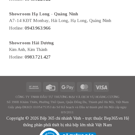
Showroom Hạ Long - Quảng Ninh
A7-14 KĐT Monbay, Hải Long, Hạ Long, Quảng Ninh
Hotline:
0943.963.966
Showroom Hải Dương
Kim Anh, Kim Thành
Hotline:
0983.721.427
CÔNG TY TNHH ĐẦU TƯ THƯƠNG MẠI VÀ DỊCH VỤ HOÀNG CƯƠNG
Số 398B Khâm Thiên, Phường Thổ Quan, Quận Đống Đa, Thành phố Hà Nội, Việt Nam
Giấy phép ĐKKD: 0105475353 do Sở Kế hoạch và Đầu tư thành phố Hà Nội cấp ngày
8/9/2011
Copyright © 2026 Bếp 365 chi nhánh Vinh - trực thuộc Bep365.vn Hệ
thống phân phối thiết bị nhà bếp lớn nhất Việt Nam