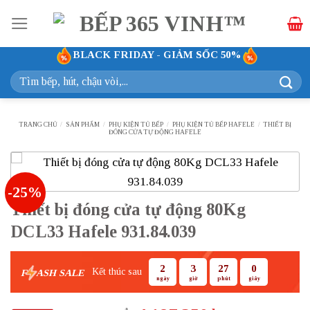
Bỏ
qua
nội
BLACK FRIDAY - GIẢM SỐC 50%
dung
Tìm
kiếm:
TRANG CHỦ
/
SẢN PHẨM
/
PHỤ KIỆN TỦ BẾP
/
PHỤ KIỆN TỦ BẾP HAFELE
/
THIẾT BỊ
ĐÓNG CỬA TỰ ĐỘNG HAFELE
-25%
Thiết bị đóng cửa tự động 80Kg
DCL33 Hafele 931.84.039
2
3
26
59
Kết thúc sau
F
ASH SALE
ngày
giờ
phút
giây