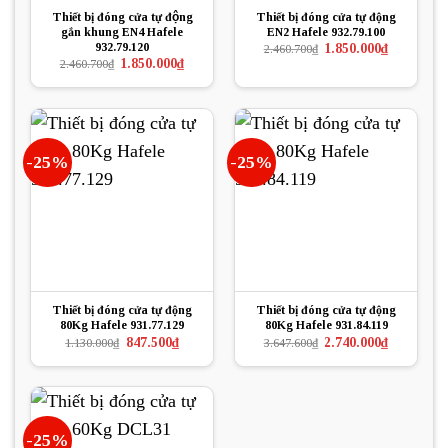
Thiết bị đóng cửa tự động
Thiết bị đóng cửa tự động
gắn khung EN4 Hafele
EN2 Hafele 932.79.100
932.79.120
Giá
Giá
1.850.000
₫
2.460.700
₫
gốc
hiện
Giá
Giá
1.850.000
₫
2.460.700
₫
là:
tại
gốc
hiện
2.460.700₫.
là:
là:
tại
1.850.000₫.
2.460.700₫.
là:
1.850.000₫.
-25%
-25%
Thiết bị đóng cửa tự động
Thiết bị đóng cửa tự động
80Kg Hafele 931.77.129
80Kg Hafele 931.84.119
Giá
Giá
Giá
Giá
847.500
₫
2.740.000
₫
1.130.000
₫
3.647.600
₫
gốc
hiện
gốc
hiện
là:
tại
là:
tại
1.130.000₫.
là:
3.647.600₫.
là:
847.500₫.
2.740.000₫.
-25%