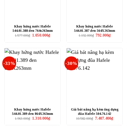
Khay hứng nước Hafele
Khay hứng nước Hafele
544.01.388 đen 764x263mm
544.01.387 đen 564X263mm
Giá
Giá
Giá
Giá
1.050.000
₫
792.000
₫
1.577.000
₫
1.192.000
₫
gốc
hiện
gốc
hiện
là:
tại
là:
tại
1.577.000₫.
là:
1.192.000₫.
là:
1.050.000₫.
792.000₫.
-33%
-30%
Khay hứng nước Hafele
Giá bát nâng hạ kèm ống đựng
544.01.389 đen 864X263mm
đũa Hafele 504.76.142
Giá
Giá
Giá
Giá
1.310.000
₫
7.407.400
₫
1.963.000
₫
10.582.000
₫
gốc
hiện
gốc
hiện
là:
tại
là:
tại