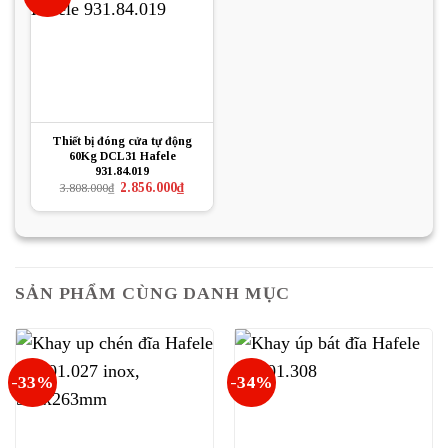
Thiết bị đóng cửa tự động
60Kg DCL31 Hafele
931.84.019
Giá
Giá
2.856.000
₫
3.808.000
₫
gốc
hiện
là:
tại
3.808.000₫.
là:
2.856.000₫.
SẢN PHẨM CÙNG DANH MỤC
-33%
-34%