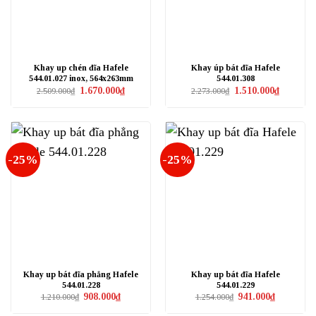
Khay up chén đĩa Hafele
Khay úp bát đĩa Hafele
544.01.027 inox, 564x263mm
544.01.308
Giá
Giá
Giá
Giá
1.670.000
₫
1.510.000
₫
2.509.000
₫
2.273.000
₫
gốc
hiện
gốc
hiện
là:
tại
là:
tại
2.509.000₫.
là:
2.273.000₫.
là:
1.670.000₫.
1.510.000₫
-25%
-25%
Khay up bát đĩa phẳng Hafele
Khay up bát đĩa Hafele
544.01.228
544.01.229
Giá
Giá
Giá
Giá
908.000
₫
941.000
₫
1.210.000
₫
1.254.000
₫
gốc
hiện
gốc
hiện
là:
tại
là:
tại