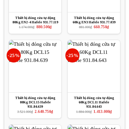
Thiết bị đóng cửa tự động
Thiết bị đóng cửa tự động
80Kg EN2-4 Hafele 931.77.119
60Kg EN3 Hafele 931.77.039
Giá
Giá
Giá
Giá
880.500
₫
660.750
₫
1.174.000
₫
881.000
₫
gốc
hiện
gốc
hiện
là:
tại
là:
tại
1.174.000₫.
là:
881.000₫.
là:
880.500₫.
660.750₫.
-25%
-25%
Thiết bị đóng cửa tự động
Thiết bị đóng cửa tự động
80Kg DCL15 Hafele
60Kg DCL11 Hafele
931.84.639
931.84.643
Giá
Giá
Giá
Giá
2.640.750
₫
1.413.000
₫
3.521.000
₫
1.884.000
₫
gốc
hiện
gốc
hiện
là:
tại
là:
tại
3.521.000₫.
là:
1.884.000₫.
là:
2.640.750₫.
1.413.000₫.