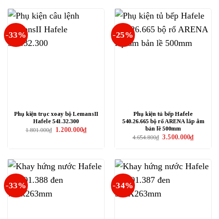
1.210.000₫.
là:
1.254.000₫.
là:
908.000₫.
941.000₫.
-33%
-25%
Phụ kiện trục xoay bộ LemansII
Phụ kiện tủ bếp Hafele
Hafele 541.32.300
540.26.665 bộ rổ ARENA lắp âm
bản lề 500mm
Giá
Giá
1.200.000
₫
1.801.000
₫
gốc
hiện
Giá
Giá
3.500.000
₫
4.654.800
₫
là:
tại
gốc
hiện
1.801.000₫.
là:
là:
tại
1.200.000₫.
4.654.800₫.
là:
3.500.000₫
-33%
-34%