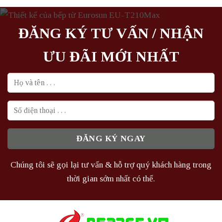
1.963.000₫.
là:
10.582.000₫.
là:
1.310.000₫.
7.407.400
ĐĂNG KÝ TƯ VẤN / NHẬN
ƯU ĐÃI MỚI NHẤT
Chúng tôi sẽ gọi lại tư vấn & hỗ trợ quý khách hàng trong
thời gian sớm nhất có thể.