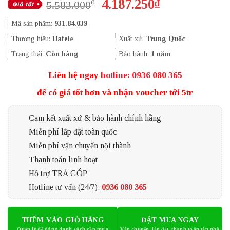
Giá
Giá
4.187.250
₫
₫
5.583.000
gốc
hiện
Mã sản phẩm:
931.84.039
là:
tại
5.583.000₫.
là:
Thương hiệu:
Hafele
Xuất xứ:
Trung Quốc
4.187.250₫.
Trạng thái:
Còn hàng
Bảo hành:
1 năm
Liên hệ ngay
hotline: 0936 080 365
để có giá tốt hơn và nhận voucher tới 5tr
Cam kết xuất xứ & bảo hành chính hãng
Miễn phí lắp đặt toàn quốc
Miễn phí vận chuyển nội thành
Thanh toán linh hoạt
Hỗ trợ TRẢ GÓP
Hotline tư vấn (24/7):
0936 080 365
THÊM VÀO GIỎ HÀNG
ĐẶT MUA NGAY