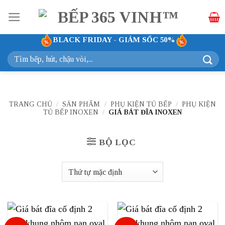
Bỏ
qua
nội
BLACK FRIDAY - GIẢM SỐC 50%
dung
Tìm
kiếm:
TRANG CHỦ
/
SẢN PHẨM
/
PHỤ KIỆN TỦ BẾP
/
PHỤ KIỆN
TỦ BẾP INOXEN
/
GIÁ BÁT ĐĨA INOXEN
BỘ LỌC