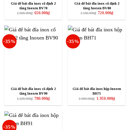
Giá để bát đĩa inox cố định 2
Giá để bát đĩa inox cố định 2
tầng Inoxen BV70
tầng Inoxen BV80
Giá
Giá
Giá
Giá
650.000
₫
720.000
₫
1.000.000
₫
1.100.000
₫
gốc
hiện
gốc
hiện
là:
tại
là:
tại
1.000.000₫.
là:
1.100.000₫.
là:
650.000₫.
720.000₫.
-35%
-35%
Giá để bát đĩa inox cố định 2
Giá để bát đĩa inox hộp Inoxen
tầng Inoxen BV90
BH71
Giá
Giá
Giá
Giá
780.000
₫
1.950.000
₫
1.200.000
₫
3.000.000
₫
gốc
hiện
gốc
hiện
là:
tại
là:
tại
1.200.000₫.
là:
3.000.000₫.
là:
780.000₫.
1.950.000₫
-35%