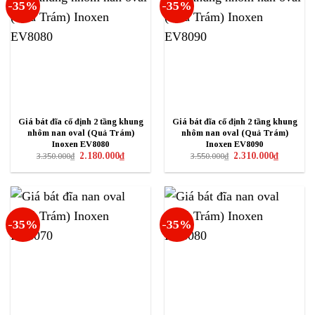
-35%
-35%
Giá bát đĩa cố định 2 tầng khung
Giá bát đĩa cố định 2 tầng khung
nhôm nan oval (Quả Trám)
nhôm nan oval (Quả Trám)
Inoxen EV8080
Inoxen EV8090
Giá
Giá
Giá
Giá
2.180.000
₫
2.310.000
₫
3.350.000
₫
3.550.000
₫
gốc
hiện
gốc
hiện
là:
tại
là:
tại
3.350.000₫.
là:
3.550.000₫.
là:
2.180.000₫.
2.310.000₫
-35%
-35%