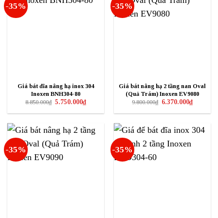
-35%
-35%
Giá bát đĩa nâng hạ inox 304
Giá bát nâng hạ 2 tầng nan Oval
Inoxen BNH304-80
(Quả Trám) Inoxen EV9080
Giá
Giá
Giá
Giá
5.750.000
₫
6.370.000
₫
8.850.000
₫
9.800.000
₫
gốc
hiện
gốc
hiện
là:
tại
là:
tại
8.850.000₫.
là:
9.800.000₫.
là:
5.750.000₫.
6.370.000₫
-35%
-35%