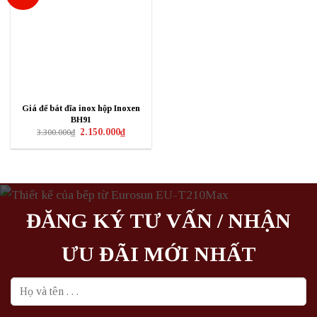
Giá để bát đĩa inox hộp Inoxen
BH91
Giá
Giá
2.150.000
₫
3.300.000
₫
gốc
hiện
là:
tại
3.300.000₫.
là:
2.150.000₫.
ĐĂNG KÝ TƯ VẤN / NHẬN
ƯU ĐÃI MỚI NHẤT