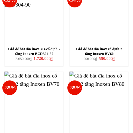
-35%
-34%
Giá để bát đĩa inox 304 cố định 2
Giá để bát đĩa inox cố định 2
tầng Inoxen BCD304-90
tầng Inoxen BV60
Giá
Giá
Giá
Giá
1.720.000
₫
590.000
₫
2.650.000
₫
900.000
₫
gốc
hiện
gốc
hiện
là:
tại
là:
tại
2.650.000₫.
là:
900.000₫.
là:
1.720.000₫.
590.000₫.
-35%
-35%