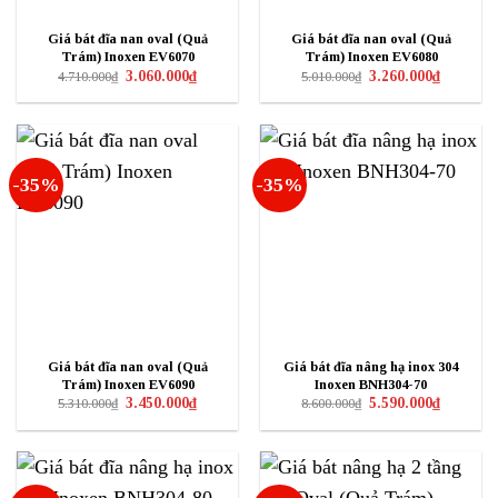
Giá bát đĩa nan oval (Quả
Giá bát đĩa nan oval (Quả
Trám) Inoxen EV6070
Trám) Inoxen EV6080
Giá
Giá
Giá
Giá
3.060.000
₫
3.260.000
₫
4.710.000
₫
5.010.000
₫
gốc
hiện
gốc
hiện
là:
tại
là:
tại
4.710.000₫.
là:
5.010.000₫.
là:
3.060.000₫.
3.260.000₫
-35%
-35%
Giá bát đĩa nan oval (Quả
Giá bát đĩa nâng hạ inox 304
Trám) Inoxen EV6090
Inoxen BNH304-70
Giá
Giá
Giá
Giá
3.450.000
₫
5.590.000
₫
5.310.000
₫
8.600.000
₫
gốc
hiện
gốc
hiện
là:
tại
là:
tại
5.310.000₫.
là:
8.600.000₫.
là:
3.450.000₫.
5.590.000₫