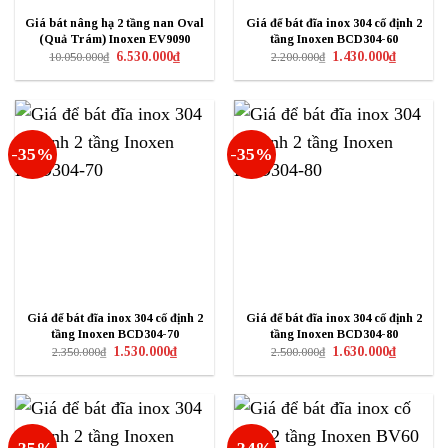
Giá bát nâng hạ 2 tầng nan Oval
Giá để bát đĩa inox 304 cố định 2
(Quả Trám) Inoxen EV9090
tầng Inoxen BCD304-60
Giá
Giá
Giá
Giá
6.530.000
₫
1.430.000
₫
10.050.000
₫
2.200.000
₫
gốc
hiện
gốc
hiện
là:
tại
là:
tại
10.050.000₫.
là:
2.200.000₫.
là:
6.530.000₫.
1.430.000₫
-35%
-35%
Giá để bát đĩa inox 304 cố định 2
Giá để bát đĩa inox 304 cố định 2
tầng Inoxen BCD304-70
tầng Inoxen BCD304-80
Giá
Giá
Giá
Giá
1.530.000
₫
1.630.000
₫
2.350.000
₫
2.500.000
₫
gốc
hiện
gốc
hiện
là:
tại
là:
tại
2.350.000₫.
là:
2.500.000₫.
là:
1.530.000₫.
1.630.000₫