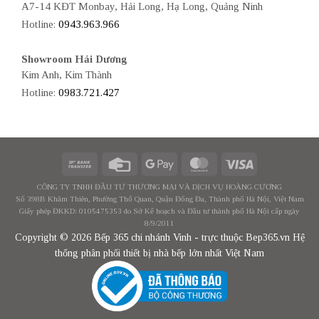
A7-14 KĐT Monbay, Hải Long, Hạ Long, Quảng Ninh
Hotline:
0943.963.966
Showroom Hải Dương
Kim Anh, Kim Thành
Hotline:
0983.721.427
CÔNG TY TNHH ĐẦU TƯ THƯƠNG MẠI VÀ DỊCH VỤ HOÀNG CƯƠNG
Số 398B Khâm Thiên, Phường Thổ Quan, Quận Đống Đa, Thành phố Hà Nội, Việt Nam
Giấy phép ĐKKD: 0105475353 do Sở Kế hoạch và Đầu tư thành phố Hà Nội cấp ngày
8/9/2011
Copyright © 2026 Bếp 365 chi nhánh Vinh - trực thuộc Bep365.vn Hệ
thống phân phối thiết bị nhà bếp lớn nhất Việt Nam