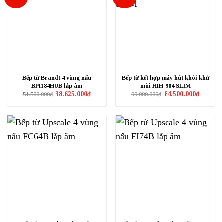
Bếp từ Brandt 4 vùng nấu
Bếp từ kết hợp máy hút khói khử
BPI184HUB lắp âm
mùi HIH-904 SLIM
Giá
Giá
Giá
Giá
38.625.000
₫
84.500.000
₫
51.500.000
₫
99.000.000
₫
gốc
hiện
gốc
hiện
là:
tại
là:
tại
51.500.000₫.
là:
99.000.000₫.
là:
38.625.000₫.
84.500.0