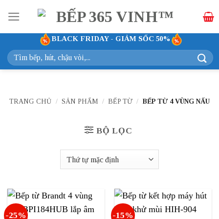
Bỏ
qua
nội
BLACK FRIDAY - GIẢM SỐC 50%
dung
Tìm
kiếm:
TRANG CHỦ
/
SẢN PHẨM
/
BẾP TỪ
/
BẾP TỪ 4 VÙNG NẤU
BỘ LỌC
-25%
-15%