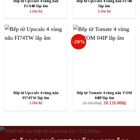
Bếp từ Upscale 4 vùng nấu
Bếp từ Upscale 4 vùng nấu FI74B
FC64B lắp âm
lắp âm
Liên hệ
Liên hệ
-20%
Bếp từ Upscale 4 vùng nấu
Bếp từ Tomate 4 vùng nấu TOM
FI74TW lắp âm
04IP lắp âm
Giá
Giá
Liên hệ
20.120.000
₫
25.150.000
₫
gốc
hiện
là:
tại
25.150.000₫.
là:
20.120.0