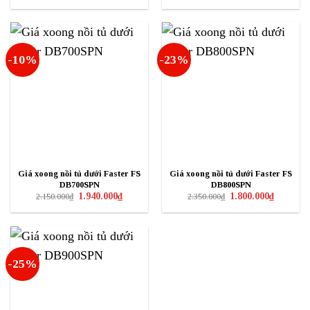
là:
tại
là:
tại
3.950.000₫.
là:
1.950.000₫.
là:
2.550.000₫.
1.760.000₫
-10%
-23%
Giá xoong nồi tủ dưới Faster FS
Giá xoong nồi tủ dưới Faster FS
DB700SPN
DB800SPN
Giá
Giá
Giá
Giá
1.940.000
₫
1.800.000
₫
2.150.000
₫
2.350.000
₫
gốc
hiện
gốc
hiện
là:
tại
là:
tại
2.150.000₫.
là:
2.350.000₫.
là:
1.940.000₫.
1.800.000₫
-25%