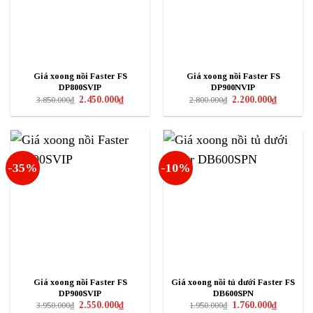
Giá xoong nồi Faster FS
Giá xoong nồi Faster FS
DP800SVIP
DP900NVIP
Giá
Giá
Giá
Giá
2.450.000
₫
2.200.000
₫
3.850.000
₫
2.800.000
₫
gốc
hiện
gốc
hiện
là:
tại
là:
tại
3.850.000₫.
là:
2.800.000₫.
là:
2.450.000₫.
2.200.000₫
-35%
-10%
Giá xoong nồi Faster FS
Giá xoong nồi tủ dưới Faster FS
DP900SVIP
DB600SPN
Giá
Giá
Giá
Giá
2.550.000
₫
1.760.000
₫
3.950.000
₫
1.950.000
₫
gốc
hiện
gốc
hiện