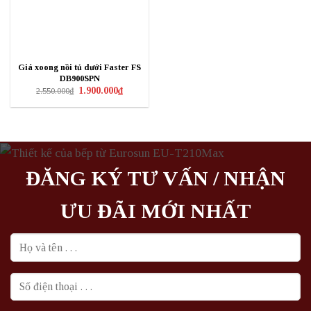
Giá xoong nồi tủ dưới Faster FS
DB900SPN
Giá
Giá
1.900.000
₫
2.550.000
₫
gốc
hiện
là:
tại
2.550.000₫.
là:
1.900.000₫.
ĐĂNG KÝ TƯ VẤN / NHẬN
ƯU ĐÃI MỚI NHẤT