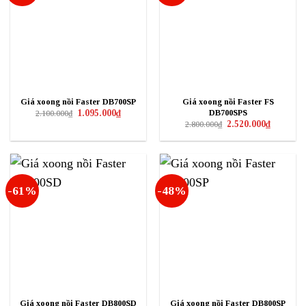
Giá xoong nồi Faster DB700SP
Giá xoong nồi Faster FS
Giá
Giá
DB700SPS
1.095.000
₫
2.100.000
₫
gốc
hiện
Giá
Giá
2.520.000
₫
2.800.000
₫
là:
tại
gốc
hiện
2.100.000₫.
là:
là:
tại
1.095.000₫.
2.800.000₫.
là:
2.520.000₫
-61%
-48%
Giá xoong nồi Faster DB800SD
Giá xoong nồi Faster DB800SP