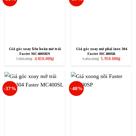
Giá góc xoay liên hoàn mở trái
Giá góc xoay mở phải inox 304
Faster MC400SRN
Faster MC400SR
Giá
Giá
Giá
Giá
4.850.000
₫
5.950.000
₫
7.050.000
₫
9.450.000
₫
gốc
hiện
gốc
hiện
là:
tại
là:
tại
7.050.000₫.
là:
9.450.000₫.
là:
4.850.000₫.
5.950.000₫
-37%
-48%