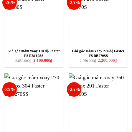
-26%
-25%
Giá góc mâm xoay 180 độ Faster
Giá góc mâm xoay 270 độ Faster
FS RB180SS
FS RB270SS
Giá
Giá
Giá
Giá
2.100.000
₫
2.200.000
₫
2.850.000
₫
2.950.000
₫
gốc
hiện
gốc
hiện
là:
tại
là:
tại
2.850.000₫.
là:
2.950.000₫.
là:
2.100.000₫.
2.200.000₫
-35%
-25%