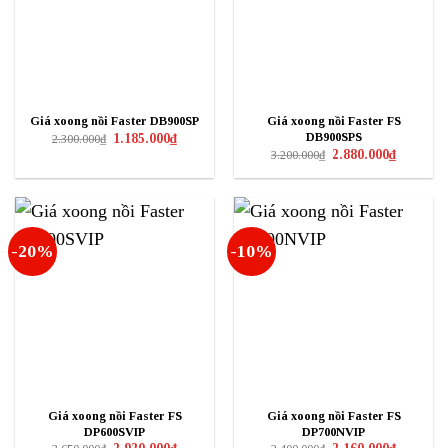
Giá xoong nồi Faster DB900SP
Giá xoong nồi Faster FS
Giá
Giá
DB900SPS
1.185.000
₫
2.300.000
₫
gốc
hiện
Giá
Giá
2.880.000
₫
3.200.000
₫
là:
tại
gốc
hiện
2.300.000₫.
là:
là:
tại
1.185.000₫.
3.200.000₫.
là:
2.880.000₫
-20%
-10%
Giá xoong nồi Faster FS
Giá xoong nồi Faster FS
DP600SVIP
DP700NVIP
Giá
Giá
Giá
Giá