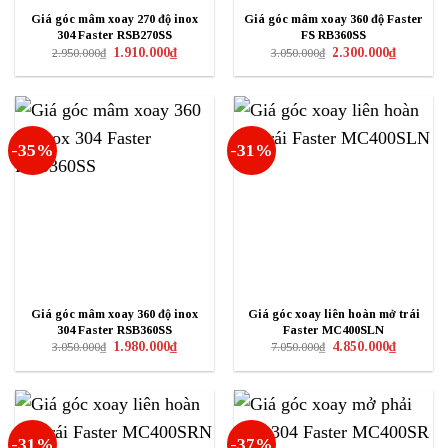
Giá góc mâm xoay 270 độ inox
Giá góc mâm xoay 360 độ Faster
304 Faster RSB270SS
FS RB360SS
Giá
Giá
Giá
Giá
1.910.000
₫
2.300.000
₫
2.950.000
₫
3.050.000
₫
gốc
hiện
gốc
hiện
là:
tại
là:
tại
2.950.000₫.
là:
3.050.000₫.
là:
1.910.000₫.
2.300.000₫
-35%
-31%
Giá góc mâm xoay 360 độ inox
Giá góc xoay liên hoàn mở trái
304 Faster RSB360SS
Faster MC400SLN
Giá
Giá
Giá
Giá
1.980.000
₫
4.850.000
₫
3.050.000
₫
7.050.000
₫
gốc
hiện
gốc
hiện
là:
tại
là:
tại
3.050.000₫.
là:
7.050.000₫.
là:
1.980.000₫.
4.850.000₫
-31%
-37%