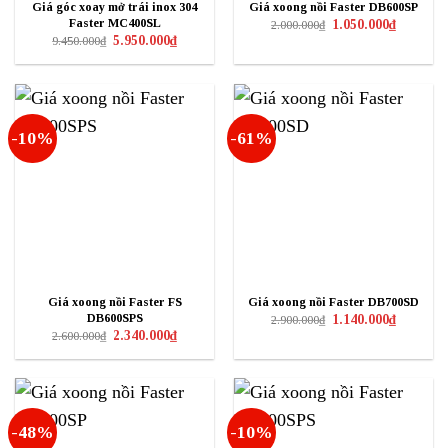
Giá góc xoay mở trái inox 304
Giá xoong nồi Faster DB600SP
Giá
Giá
Faster MC400SL
1.050.000
₫
2.000.000
₫
gốc
hiện
Giá
Giá
5.950.000
₫
9.450.000
₫
là:
tại
gốc
hiện
2.000.000₫.
là:
là:
tại
1.050.000₫
9.450.000₫.
là:
5.950.000₫.
-10%
-61%
Giá xoong nồi Faster FS
Giá xoong nồi Faster DB700SD
Giá
Giá
DB600SPS
1.140.000
₫
2.900.000
₫
gốc
hiện
Giá
Giá
2.340.000
₫
2.600.000
₫
là:
tại
gốc
hiện
2.900.000₫.
là:
là:
tại
1.140.000₫
2.600.000₫.
là:
2.340.000₫.
-48%
-10%