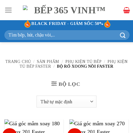
Bỏ
qua
nội
BLACK FRIDAY - GIẢM SỐC 50%
dung
Tìm
kiếm:
TRANG CHỦ
/
SẢN PHẨM
/
PHỤ KIỆN TỦ BẾP
/
PHỤ KIỆN
TỦ BẾP FASTER
/
BỘ RỔ XOONG NỒI FASTER
BỘ LỌC