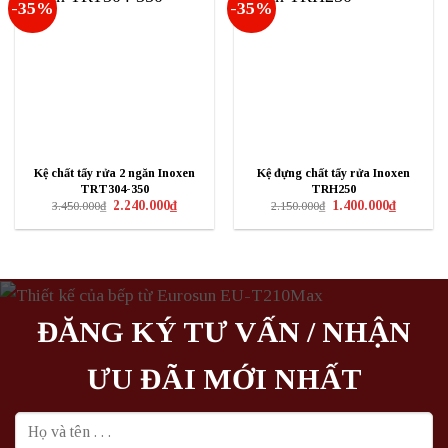
-35%
-35%
Kệ chất tẩy rửa 2 ngăn Inoxen
Kệ đựng chất tẩy rửa Inoxen
TRT304-350
TRH250
Giá
Giá
Giá
Giá
2.240.000
₫
1.400.000
₫
3.450.000
₫
2.150.000
₫
gốc
hiện
gốc
hiện
là:
tại
là:
tại
3.450.000₫.
là:
2.150.000₫.
là:
2.240.000₫.
1.400.000₫
ĐĂNG KÝ TƯ VẤN / NHẬN
ƯU ĐÃI MỚI NHẤT