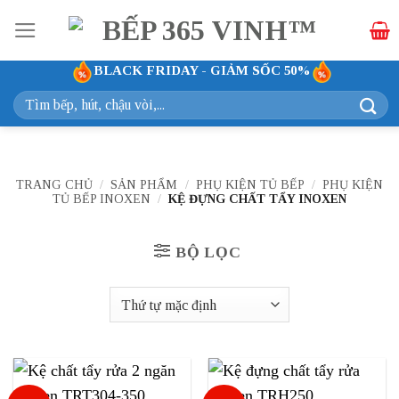
Bỏ
qua
nội
BLACK FRIDAY - GIẢM SỐC 50%
dung
Tìm
kiếm:
TRANG CHỦ
/
SẢN PHẨM
/
PHỤ KIỆN TỦ BẾP
/
PHỤ KIỆN
TỦ BẾP INOXEN
/
KỆ ĐỰNG CHẤT TẨY INOXEN
BỘ LỌC