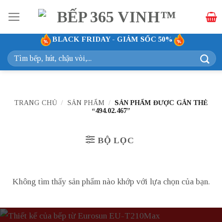
Bỏ
qua
nội
BLACK FRIDAY - GIẢM SỐC 50%
dung
Tìm
kiếm:
TRANG CHỦ
/
SẢN PHẨM
/
SẢN PHẨM ĐƯỢC GẮN THẺ
“494.02.467”
BỘ LỌC
Không tìm thấy sản phẩm nào khớp với lựa chọn của bạn.