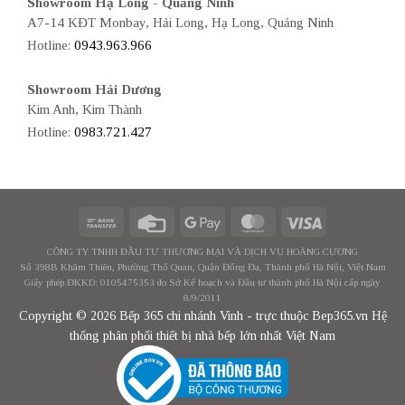
Showroom Hạ Long - Quảng Ninh
A7-14 KĐT Monbay, Hải Long, Hạ Long, Quảng Ninh
Hotline:
0943.963.966
Showroom Hải Dương
Kim Anh, Kim Thành
Hotline:
0983.721.427
CÔNG TY TNHH ĐẦU TƯ THƯƠNG MẠI VÀ DỊCH VỤ HOÀNG CƯƠNG
Số 398B Khâm Thiên, Phường Thổ Quan, Quận Đống Đa, Thành phố Hà Nội, Việt Nam
Giấy phép ĐKKD: 0105475353 do Sở Kế hoạch và Đầu tư thành phố Hà Nội cấp ngày
8/9/2011
Copyright © 2026 Bếp 365 chi nhánh Vinh - trực thuộc Bep365.vn Hệ
thống phân phối thiết bị nhà bếp lớn nhất Việt Nam