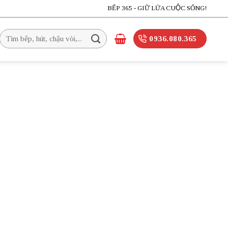
BẾP 365 - GIỮ LỬA CUỘC SỐNG!
Tìm
0936.080.365
kiếm: