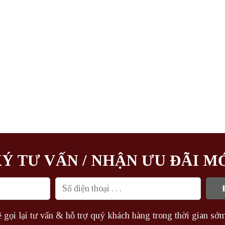
Ý TƯ VẤN / NHẬN ƯU ĐÃI M
 gọi lại tư vấn & hỗ trợ quý khách hàng trong thời gian sớm