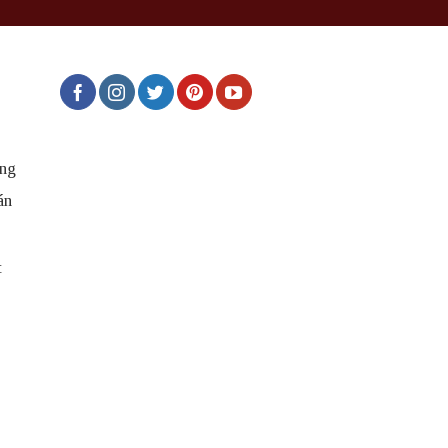
ng
án
t