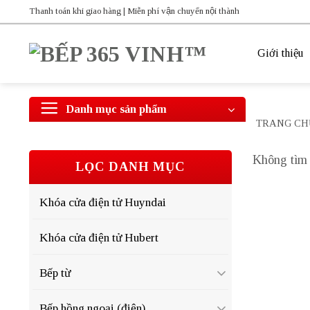
Bỏ
Thanh toán khi giao hàng | Miễn phí vận chuyển nội thành
qua
nội
Giới thiệu
dung
Danh mục sản phẩm
TRANG CH
Không tìm 
LỌC DANH MỤC
Khóa cửa điện tử Huyndai
Khóa cửa điện tử Hubert
Bếp từ
Bếp hồng ngoại (điện)