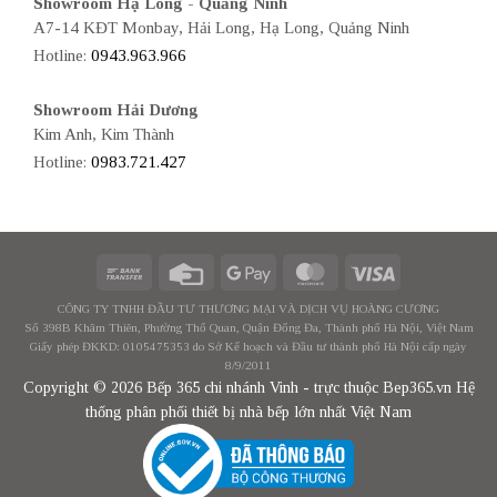
Showroom Hạ Long - Quảng Ninh
A7-14 KĐT Monbay, Hải Long, Hạ Long, Quảng Ninh
Hotline:
0943.963.966
Showroom Hải Dương
Kim Anh, Kim Thành
Hotline:
0983.721.427
CÔNG TY TNHH ĐẦU TƯ THƯƠNG MẠI VÀ DỊCH VỤ HOÀNG CƯƠNG
Số 398B Khâm Thiên, Phường Thổ Quan, Quận Đống Đa, Thành phố Hà Nội, Việt Nam
Giấy phép ĐKKD: 0105475353 do Sở Kế hoạch và Đầu tư thành phố Hà Nội cấp ngày
8/9/2011
Copyright © 2026 Bếp 365 chi nhánh Vinh - trực thuộc Bep365.vn Hệ
thống phân phối thiết bị nhà bếp lớn nhất Việt Nam