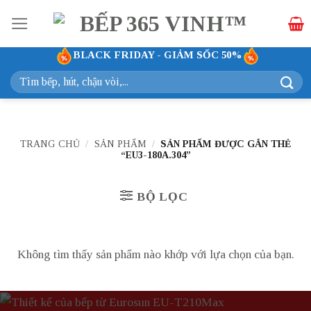
Bỏ
qua
nội
BLACK FRIDAY - GIẢM SỐC 50%
dung
Tìm
kiếm:
TRANG CHỦ
/
SẢN PHẨM
/
SẢN PHẨM ĐƯỢC GẮN THẺ
“EU3-180A.304”
BỘ LỌC
Không tìm thấy sản phẩm nào khớp với lựa chọn của bạn.